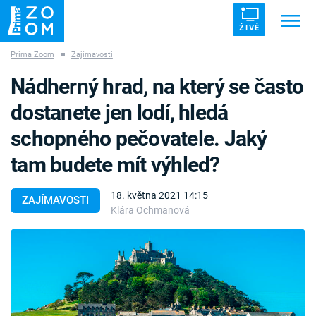
ŽIVĚ
Prima Zoom
■
Zajímavosti
Trendy:
ZRÁDCI
UFO
DRUHÁ SVĚTOVÁ VÁLKA
Nádherný hrad, na který se často
ZÁHADY
VETŘELCI DÁVNOVĚKU
dostanete jen lodí, hledá
schopného pečovatele. Jaký
tam budete mít výhled?
Témata
18. května 2021 14:15
ZAJÍMAVOSTI
Klára Ochmanová
Témata
Pořady
TV Program