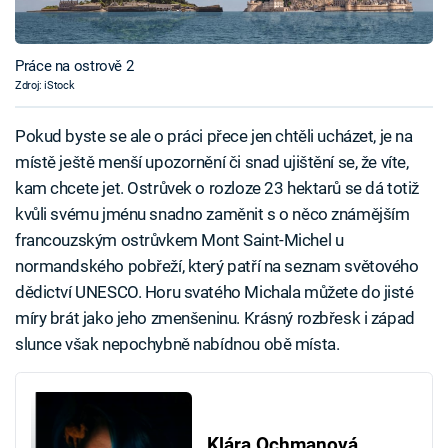
Práce na ostrově 2
Zdroj: iStock
Pokud byste se ale o práci přece jen chtěli ucházet, je na
místě ještě menší upozornění či snad ujištění se, že víte,
kam chcete jet. Ostrůvek o rozloze 23 hektarů se dá totiž
kvůli svému jménu snadno zaměnit s o něco známějším
francouzským ostrůvkem Mont Saint-Michel u
normandského pobřeží, který patří na seznam světového
dědictví UNESCO. Horu svatého Michala můžete do jisté
míry brát jako jeho zmenšeninu. Krásný rozbřesk i západ
slunce však nepochybně nabídnou obě místa.
Klára Ochmanová