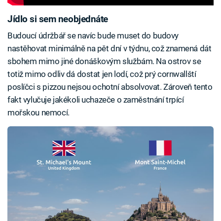
Jídlo si sem neobjednáte
Budoucí údržbář se navíc bude muset do budovy
nastěhovat minimálně na pět dní v týdnu, což znamená dát
sbohem mimo jiné donáškovým službám. Na ostrov se
totiž mimo odliv dá dostat jen lodí, což prý cornwallští
poslíčci s pizzou nejsou ochotní absolvovat. Zároveň tento
fakt vylučuje jakékoli uchazeče o zaměstnání trpící
mořskou nemocí.