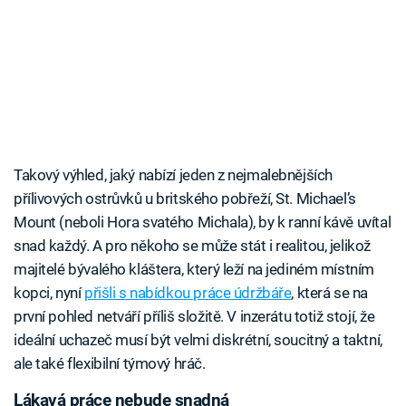
Takový výhled, jaký nabízí jeden z nejmalebnějších
přílivových ostrůvků u britského pobřeží, St. Michael’s
Mount (neboli Hora svatého Michala), by k ranní kávě uvítal
snad každý. A pro někoho se může stát i realitou, jelikož
majitelé bývalého kláštera, který leží na jediném místním
kopci, nyní
přišli s nabídkou práce údržbáře
, která se na
první pohled netváří příliš složitě. V inzerátu totiž stojí, že
ideální uchazeč musí být velmi diskrétní, soucitný a taktní,
ale také flexibilní týmový hráč.
Lákavá práce nebude snadná