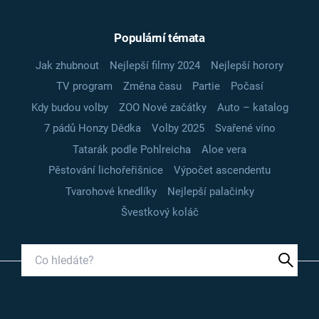
Populární témata
Jak zhubnout
Nejlepší filmy 2024
Nejlepší horory
TV program
Změna času
Partie
Počasí
Kdy budou volby
ZOO Nové začátky
Auto – katalog
7 pádů Honzy Dědka
Volby 2025
Svařené víno
Tatarák podle Pohlreicha
Aloe vera
Pěstování lichořeřišnice
Výpočet ascendentu
Tvarohové knedlíky
Nejlepší palačinky
Švestkový koláč