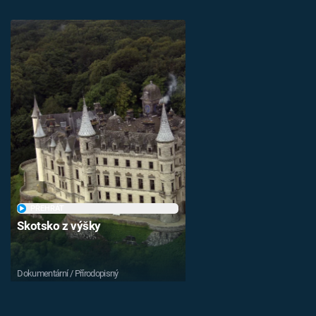
PŘEHRÁT
Skotsko z výšky
Dokumentární / Přírodopisný