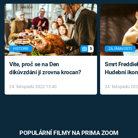
5
HISTORIE
ZAJÍMAVOSTI
Víte, proč se na Den
Smrt Freddie
díkůvzdání jí zrovna krocan?
Hudební ikon
až do konce 
24. listopadu 2022 13:40
24. listopadu 20
léky
POPULÁRNÍ FILMY NA PRIMA ZOOM