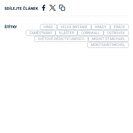
SDÍLEJTE ČLÁNEK
ŠTÍTKY
HRAD
VELKÁ BRITÁNIE
HRADY
PRÁCE
ZAMĚSTNÁNÍ
KLÁŠTER
CORNWALL
OSTRŮVEK
SVĚTOVÉ DĚDICTVÍ UNESCO
MOUNT ST.MICHAEL
MONT-SAINT-MICHEL