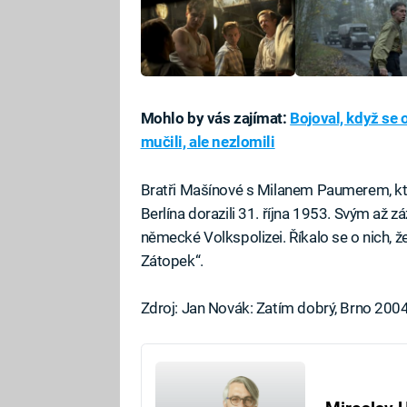
Mohlo by vás zajímat:
Bojoval, když se 
mučili, ale nezlomili
Bratři Mašínové s Milanem Paumerem, kte
Berlína dorazili 31. října 1953. Svým až 
německé Volkspolizei. Říkalo se o nich, že „
Zátopek“.
Zdroj: Jan Novák: Zatím dobrý, Brno 200