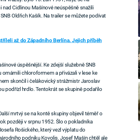
 nad Cidlinou Mašínové neúspěšně snažili
 SNB Oldřich Kašík. Na trailer se můžete podívat
tříleli až do Západního Berlína. Jejich příběh
Mašínové úspěšnější. Ke zdejší služebně SNB
ku omámili chloroformem a přivázali v lese ke
m skončil i čelákovický strážmistr Jaroslav
 podřízl hrdlo. Tentokrát se skupině podařilo
Další mrtvý se na kontě skupiny objevil téměř o
rok později v srpnu 1952. Šlo o pokladníka
Josefa Rošického, který vezl výplatu do
národního podniku Kovolis. Josef Mašín chtěl ale