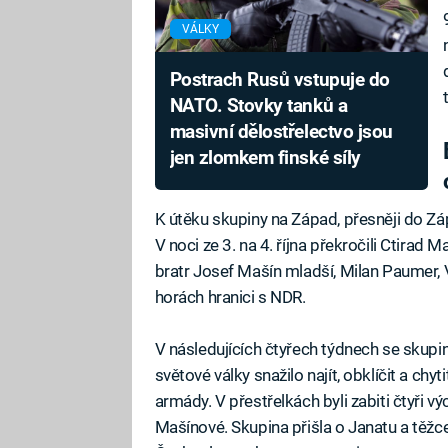
VÁLKY
Postrach Rusů vstupuje do
NATO. Stovky tanků a
masivní dělostřelectvo jsou
jen zlomkem finské síly
K útěku skupiny na Západ, přesněji do Z
V noci ze 3. na 4. října překročili Ctirad 
bratr Josef Mašín mladší, Milan Paumer,
horách hranici s NDR.
V následujících čtyřech týdnech se skupi
světové války snažilo najít, obklíčit a chy
armády. V přestřelkách byli zabiti čtyři vý
Mašínové. Skupina přišla o Janatu a těžce