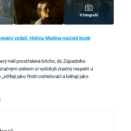
9 fotografií
ostatní vzdali. Hrdinu Mašína nacisté krutě
rý měl prostřelené břicho, do Západního
zázračným únikem si vydobyli značný respekt u
střílejí jako finští ostřelovači a běhají jako
4