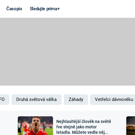
Časopis
Sledujte prima+
Věda a
Války
technika
STUDENÁ V
KORONAVIRUS
VÁLKA VE
VIETNAMU
VESMÍR
VÁLEČNÉ FI
MARS
SERIÁLY
FO
Druhá světová válka
Záhady
Vetřelci dávnověku
Nejhlasitější člověk na světě
Záhady a
Zajímav
řve stejně jako motor
letadla. Můžete vedle něj
konspirace