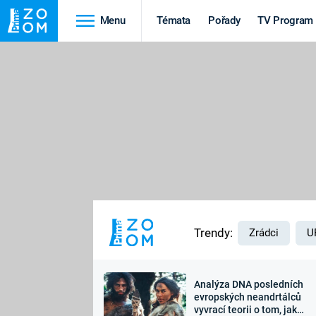
Menu
Témata
Pořady
TV Program
Cestování
Historie
HRADY A ZÁMKY
VIKINGOVÉ
HEDVÁBNÁ STEZKA
EPIDEMIE A
PANDEMIE
PŘÍRODA
STAROVĚKÝ EGYPT
Trendy:
Zrádci
U
Analýza DNA posledních
Druhá
Výročí
evropských neandrtálců
vyvrací teorii o tom, jak
světová válka