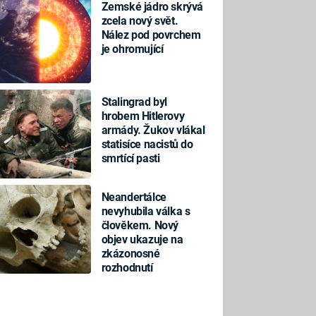
Zemské jádro skrývá
zcela nový svět.
Nález pod povrchem
je ohromující
Stalingrad byl
hrobem Hitlerovy
armády. Žukov vlákal
statisíce nacistů do
smrtící pasti
Neandertálce
nevyhubila válka s
člověkem. Nový
objev ukazuje na
zkázonosné
rozhodnutí