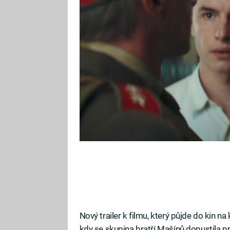
kontroverzi vyvolávají vraždy, k
Československu dopustili.
Nový trailer k filmu, který půjde do kin na 
kdy se skupina bratří Mašínů dopustila prv