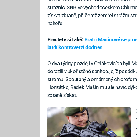
strážnici SNB ve východočeském Chlumci
získat zbraně, při čemž zemřel strážmistr
nahoře.
Přečtěte si také:
Bratři Mašínové se pros
budí kontroverzi dodnes
O dva týdny později v Čelákovicích byli 
dorazili v ukořistěné sanitce, jejíž posád
stromu. Spoutaný a omámený chloroforme
Honzátko, Radek Mašín mu ale navíc dýkou
zbraně získat.