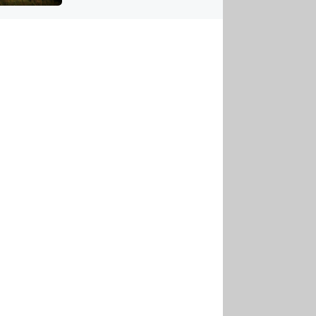
US
tornádem
RSUS
ZE A