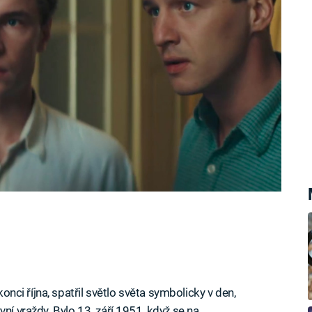
terých se Mašínové v komunistickém
konci října, spatřil světlo světa symbolicky v den,
ní vraždy. Bylo 13. září 1951, když se na