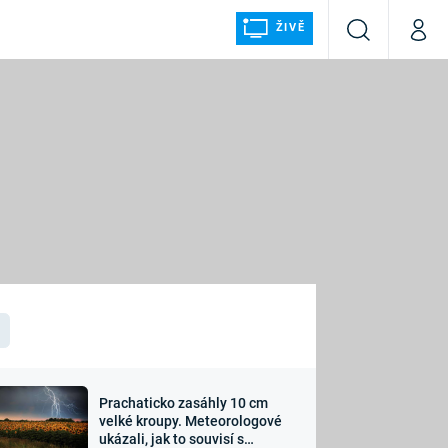
ŽIVĚ
Vyhledávání
Můj p
Prima+
ÁLKA
CNN Prima NEWS
Prima FRESH
Prima LIVING
LMY A
Prima Ženy
Prima LAJK
Prachaticko zasáhly 10 cm
osti
velké kroupy. Meteorologové
Sledujte nás
ukázali, jak to souvisí s