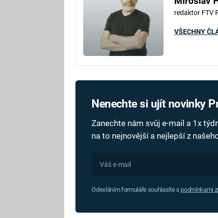
Miroslav 
redaktor FTV 
VŠECHNY ČL
Nenechte si ujít novinky 
Zanechte nám svůj e-mail a 1x tý
na to nejnovější a nejlepší z naše
Odesláním formuláře souhlasíte s
podmínkami zp