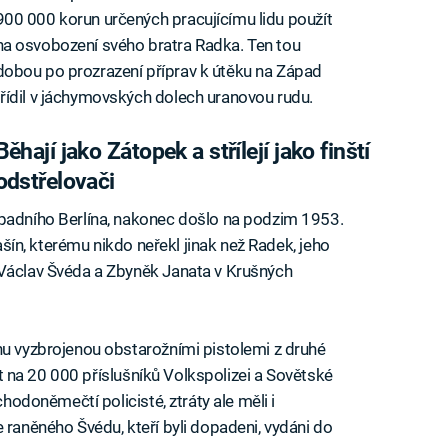
900 000 korun určených pracujícímu lidu použít
na osvobození svého bratra Radka. Ten tou
dobou po prozrazení příprav k útěku na Západ
třídil v jáchymovských dolech uranovou rudu.
Běhají jako Zátopek a střílejí jako finští
odstřelovači
ápadního Berlína, nakonec došlo na podzim 1953.
Mašín, kterému nikdo neřekl jinak než Radek, jeho
 Václav Švéda a Zbyněk Janata v Krušných
nu vyzbrojenou obstarožními pistolemi z druhé
tit na 20 000 příslušníků Volkspolizei a Sovětské
chodoněmečtí policisté, ztráty ale měli i
 raněného Švédu, kteří byli dopadeni, vydáni do