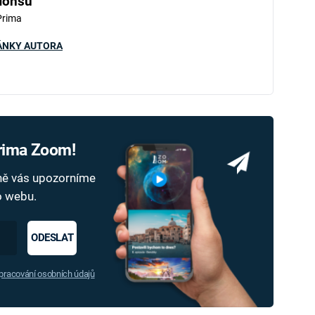
Honsů
Prima
ÁNKY AUTORA
Prima Zoom!
dně vás upozorníme
ho webu.
ODESLAT
racování osobních údajů