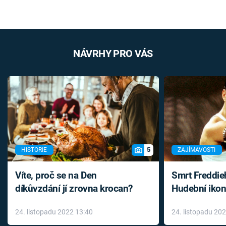
NÁVRHY PRO VÁS
5
HISTORIE
ZAJÍMAVOSTI
Víte, proč se na Den
Smrt Freddie
díkůvzdání jí zrovna krocan?
Hudební ikon
až do konce 
24. listopadu 2022 13:40
24. listopadu 20
léky