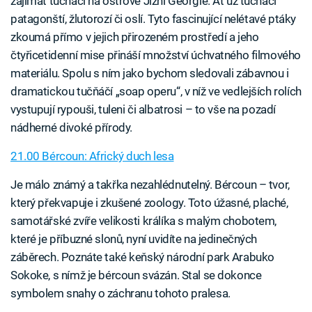
zajímat tučňáci na ostrově Jižní Georgie. Ať už tučňáci
patagonští, žlutorozí či oslí. Tyto fascinující nelétavé ptáky
zkoumá přímo v jejich přirozeném prostředí a jeho
čtyřicetidenní mise přináší množství úchvatného filmového
materiálu. Spolu s ním jako bychom sledovali zábavnou i
dramatickou tučňáčí „soap operu“, v níž ve vedlejších rolích
vystupují rypouši, tuleni či albatrosi – to vše na pozadí
nádherné divoké přírody.
21.00 Bércoun: Africký duch lesa
Je málo známý a takřka nezahlédnutelný. Bércoun – tvor,
který překvapuje i zkušené zoology. Toto úžasné, plaché,
samotářské zvíře velikosti králíka s malým chobotem,
které je příbuzné slonů, nyní uvidíte na jedinečných
záběrech. Poznáte také keňský národní park Arabuko
Sokoke, s nímž je bércoun svázán. Stal se dokonce
symbolem snahy o záchranu tohoto pralesa.