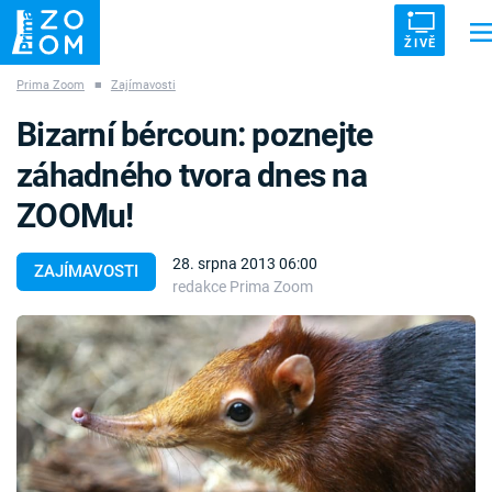
ŽIVĚ
Prima Zoom
■
Zajímavosti
Trendy:
ZRÁDCI
UFO
DRUHÁ SVĚTOVÁ VÁLKA
ZÁHADY
Bizarní bércoun: poznejte
VETŘELCI DÁVNOVĚKU
záhadného tvora dnes na
ZOOMu!
28. srpna 2013 06:00
ZAJÍMAVOSTI
redakce Prima Zoom
Témata
Témata
Pořady
TV Program