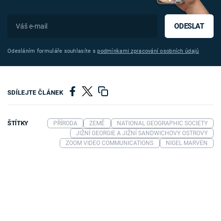
ODESLAT
Odesláním formuláře souhlasíte s
podmínkami zpracování osobních údajů
SDÍLEJTE ČLÁNEK
ŠTÍTKY
PŘÍRODA
ZEMĚ
NATIONAL GEOGRAPHIC SOCIETY
JIŽNÍ GEORGIE A JIŽNÍ SANDWICHOVY OSTROVY
ZOOM VIDEO COMMUNICATIONS
NIGEL MARVEN