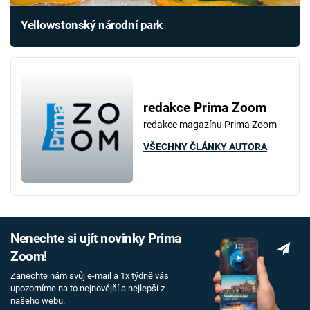
Yellowstonský národní park
redakce Prima Zoom
redakce magazínu Prima Zoom
VŠECHNY ČLÁNKY AUTORA
Nenechte si ujít novinky Prima
Zoom!
Zanechte nám svůj e-mail a 1x týdně vás
upozorníme na to nejnovější a nejlepší z
našeho webu.