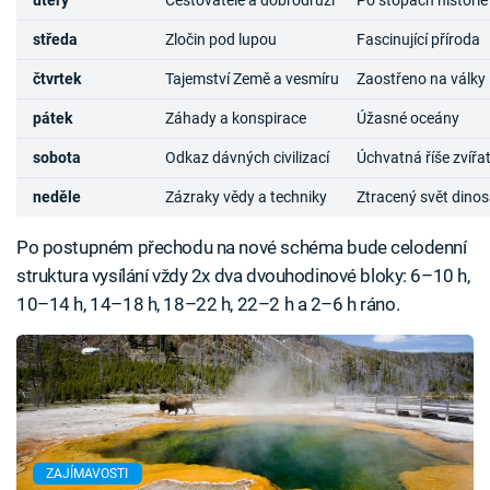
úterý
Cestovatelé a dobrodruzi
Po stopách historie
středa
Zločin pod lupou
Fascinující příroda
čtvrtek
Tajemství Země a vesmíru
Zaostřeno na války
pátek
Záhady a konspirace
Úžasné oceány
sobota
Odkaz dávných civilizací
Úchvatná říše zvířa
neděle
Zázraky vědy a techniky
Ztracený svět dino
Po postupném přechodu na nové schéma bude celodenní
struktura vysílání vždy 2x dva dvouhodinové bloky: 6–10 h,
10–14 h, 14–18 h, 18–22 h, 22–2 h a 2–6 h ráno.
ZAJÍMAVOSTI