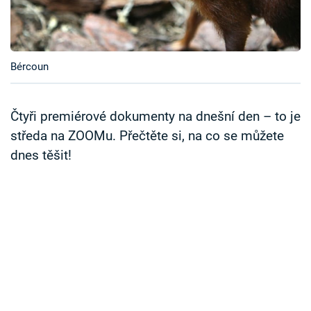
Časopis
Sledujte prima+
Bércoun
Přihlášení
Čtyři premiérové dokumenty na dnešní den – to je
středa na ZOOMu. Přečtěte si, na co se můžete
Sledujte nás
dnes těšit!