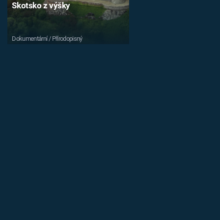
Skotsko z výšky
Dokumentární / Přírodopisný