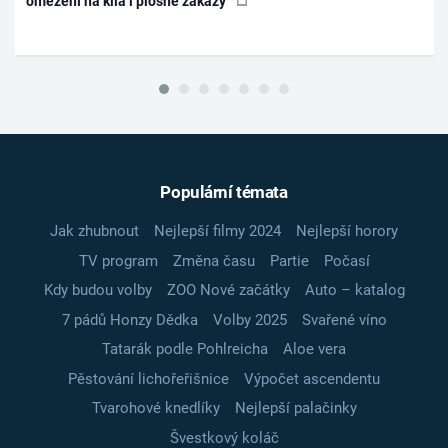
omezení na kila i plošné zákazy
Populární témata
Jak zhubnout
Nejlepší filmy 2024
Nejlepší horory
TV program
Změna času
Partie
Počasí
Kdy budou volby
ZOO Nové začátky
Auto – katalog
7 pádů Honzy Dědka
Volby 2025
Svařené víno
Tatarák podle Pohlreicha
Aloe vera
Pěstování lichořeřišnice
Výpočet ascendentu
Tvarohové knedlíky
Nejlepší palačinky
Švestkový koláč