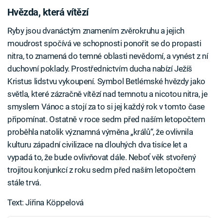
Hvězda, která vítězí
Ryby jsou dvanáctým znamením zvěrokruhu a jejich
moudrost spočívá ve schopnosti ponořit se do propasti
nitra, to znamená do temné oblasti nevědomí, a vynést z ní
duchovní poklady. Prostřednictvím ducha nabízí Ježíš
Kristus lidstvu vykoupení. Symbol Betlémské hvězdy jako
světla, které zázračně vítězí nad temnotu a nicotou nitra, je
smyslem Vánoc a stojí za to si jej každý rok v tomto čase
připomínat. Ostatně v roce sedm před naším letopočtem
proběhla natolik významná výměna „králů“, že ovlivnila
kulturu západní civilizace na dlouhých dva tisíce let a
vypadá to, že bude ovlivňovat dále. Neboť věk stvořený
trojitou konjunkcí z roku sedm před naším letopočtem
stále trvá.
Text: Jiřina Köppelová