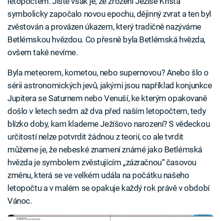
letopočtem. Jisté však je, že zrození Ježíše Krista
symbolicky započalo novou epochu, dějinný zvrat a ten byl
zvěstován a provázen úkazem, který tradičně nazýváme
Betlémskou hvězdou. Co přesně byla Betlémská hvězda,
ovšem také nevíme.
Byla meteorem, kometou, nebo supernovou? Anebo šlo o
sérii astronomických jevů, jakými jsou například konjunkce
Jupitera se Saturnem nebo Venuší, ke kterým opakovaně
došlo v letech sedm až dva před naším letopočtem, tedy
blízko doby, kam klademe Ježíšovo narození? S vědeckou
určitostí nelze potvrdit žádnou z teorií, co ale tvrdit
můžeme je, že nebeské znamení známé jako Betlémská
hvězda je symbolem zvěstujícím „zázračnou“ časovou
změnu, která se ve velkém udála na počátku našeho
letopočtu a v malém se opakuje každý rok právě v období
Vánoc.