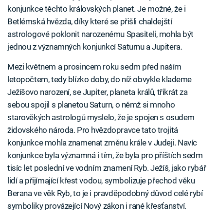
konjunkce těchto královských planet. Je možné, že i
Betlémská hvězda, díky které se přišli chaldejští
astrologové poklonit narozenému Spasiteli, mohla být
jednou z významných konjunkcí Saturnu a Jupitera.
Mezi květnem a prosincem roku sedm před naším
letopočtem, tedy blízko doby, do níž obvykle klademe
Ježíšovo narození, se Jupiter, planeta králů, třikrát za
sebou spojil s planetou Saturn, o němž si mnoho
starověkých astrologů myslelo, že je spojen s osudem
židovského národa. Pro hvězdopravce tato trojitá
konjunkce mohla znamenat změnu krále v Judeji. Navíc
konjunkce byla významná i tím, že byla pro příštích sedm
tisíc let poslední ve vodním znamení Ryb. Ježíš, jako rybář
lidí a přijímající křest vodou, symbolizuje přechod věku
Berana ve věk Ryb, to je i pravděpodobný důvod celé rybí
symboliky provázející Nový zákon i rané křesťanství.