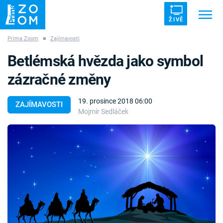
ŽIVĚ
Prima Zoom
■
Zajímavosti
Trendy:
ZRÁDCI
UFO
DRUHÁ SVĚTOVÁ VÁLKA
Betlémská hvězda jako symbol
ZÁHADY
VETŘELCI DÁVNOVĚKU
zázračné změny
19. prosince 2018 06:00
ZAJÍMAVOSTI
Mojmír Sedláček
Témata
Témata
Pořady
TV Program