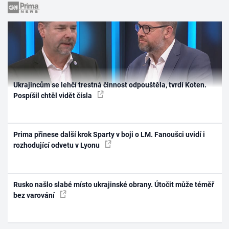
Ukrajincům se lehčí trestná činnost odpouštěla, tvrdí Koten.
Pospíšil chtěl vidět čísla
Prima přinese další krok Sparty v boji o LM. Fanoušci uvidí i
rozhodující odvetu v Lyonu
Rusko našlo slabé místo ukrajinské obrany. Útočit může téměř
bez varování