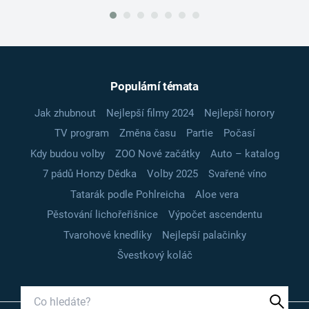
Populární témata
Jak zhubnout
Nejlepší filmy 2024
Nejlepší horory
TV program
Změna času
Partie
Počasí
Kdy budou volby
ZOO Nové začátky
Auto – katalog
7 pádů Honzy Dědka
Volby 2025
Svařené víno
Tatarák podle Pohlreicha
Aloe vera
Pěstování lichořeřišnice
Výpočet ascendentu
Tvarohové knedlíky
Nejlepší palačinky
Švestkový koláč