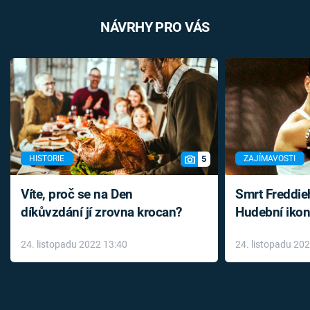
NÁVRHY PRO VÁS
5
HISTORIE
ZAJÍMAVOSTI
Víte, proč se na Den
Smrt Freddie
díkůvzdání jí zrovna krocan?
Hudební ikon
až do konce 
24. listopadu 2022 13:40
24. listopadu 20
léky