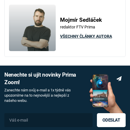
Mojmír Sedláček
redaktor FTV Prima
VŠECHNY ČLÁNKY AUTORA
Nenechte si ujít novinky Prima
Zoom!
Zanechte nám svůj e-mail a 1x týdně vás
upozorníme na to nejnovější a nejlepší z
našeho webu.
ODESLAT