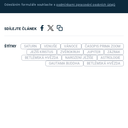
Odesláním formuláře souhlasíte s
podmínkami zpracování osobních údajů
SDÍLEJTE ČLÁNEK
ŠTÍTKY
SATURN
VENUŠE
VÁNOCE
ČASOPIS PRIMA ZOOM
JEŽÍŠ KRISTUS
ZVĚROKRUH
JUPITER
ZÁZRAK
BETLÉMSKÁ HVĚZDA
NAROZENÍ JEŽÍŠE
ASTROLOGIE
GAUTAMA BUDDHA
BETLÉMSKÁ HVĚZDA