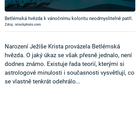
Časopis
Betlémská hvězda k vánočnímu koloritu neodmyslitelně patří.
Sledujte prima+
Zdroj: istockphoto.com
Přihlášení
Narození Ježíše Krista provázela Betlémská
hvězda. O jaký úkaz se však přesně jednalo, není
dodnes známo. Existuje řada teorií, kterými si
Sledujte nás
astrologové minulosti i současnosti vysvětlují, co
se vlastně tenkrát odehrálo...