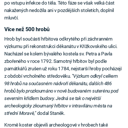
po vstupu infekce do těla. Této fáze se však velká část
nakažených nedožila ani v pozdějších stoletích, doplnil
mluvčí.
Více než 500 hrobů
Hrob byl součástí hřbitova odkrytého při záchranném
výzkumu při rekonstrukci děkanátu v Křížkovského ulici.
Nacházel se kolem bývalého kostela sv. Petra a Pavla
zbořeného v roce 1792. Samotný hřbitov byl podle
památkářů zrušen už roku 1784, nejstarší hroby pocházejí
z období vrcholného středověku. "
Výzkum odkryl celkem
98 hrobů na současném nádvoří děkanátu, dalších 486
hrobů bylo prozkoumáno v nově budovaném suterénu pod
severním křídlem budovy. Jedná se tak o největší
archeologicky zkoumaný hřbitov v intravilánu města na
střední Moravě,
" dodal Staněk.
Kromě koster objevili archeologové v hrobech také