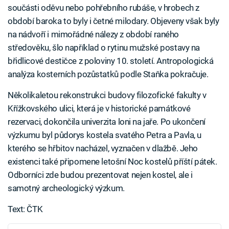
součásti oděvu nebo pohřebního rubáše, v hrobech z
období baroka to byly i četné milodary. Objeveny však byly
na nádvoří i mimořádné nálezy z období raného
středověku, šlo například o rytinu mužské postavy na
břidlicové destičce z poloviny 10. století. Antropologická
analýza kosterních pozůstatků podle Staňka pokračuje.
Několikaletou rekonstrukci budovy filozofické fakulty v
Křížkovského ulici, která je v historické památkové
rezervaci, dokončila univerzita loni na jaře. Po ukončení
výzkumu byl půdorys kostela svatého Petra a Pavla, u
kterého se hřbitov nacházel, vyznačen v dlažbě. Jeho
existenci také připomene letošní Noc kostelů příští pátek.
Odborníci zde budou prezentovat nejen kostel, ale i
samotný archeologický výzkum.
Text: ČTK