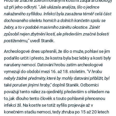
Hrob se značně zdeformovanými kostmi zaujal archeology
už při jeho odkrytí. "
Jak ukázala analýza, šlo o jedince
nakaženého syfilidou. Infekcí byla zasažena téměř celá část
dochovaného skeletu horních a dolních končetin spolu se
žebry, a to v podobě masivního zánětu okostice. Zánět
způsobil nejen zbytnění kostí, ale především značné bolesti
postiženému,
" uvedl Staněk.
Archeologové dnes upřesnili, že šlo o muže, pohlaví se jim
podařilo určit i přesto, že kostra byla bez lebky a kosti byly
narušeny nemocí. Datování hrobu zatím archeologové
vymezují do období mezi 16. až 18. stoletím. "
V hrobu
nebyly žádné předměty, které by mohly datování přiblížit, byl
také porušen jinými hroby
," doplnil Staněk. Odborníci
považují tento nález za ojedinělý, především s ohledem na
to, jak dlouho tento člověk s touto pohlavně přenosnou
infekcí žil. Na kostře se totiž syfilis projevuje až v
konečném stadiu nemoci, tedy zhruba po 15 až 20 letech