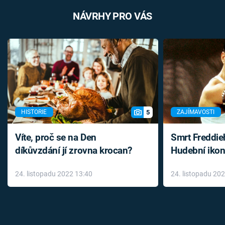
NÁVRHY PRO VÁS
5
HISTORIE
ZAJÍMAVOSTI
Víte, proč se na Den
Smrt Freddie
díkůvzdání jí zrovna krocan?
Hudební ikon
až do konce 
24. listopadu 2022 13:40
24. listopadu 20
léky