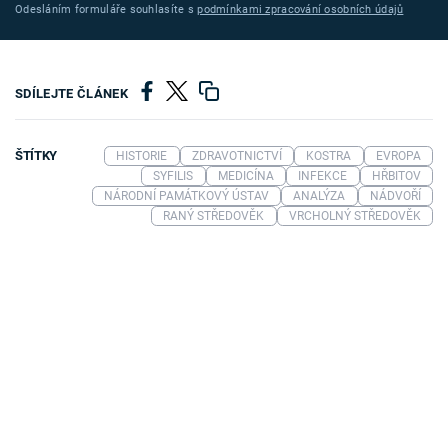
Odesláním formuláře souhlasíte s
podmínkami zpracování osobních údajů
SDÍLEJTE ČLÁNEK
ŠTÍTKY
HISTORIE
ZDRAVOTNICTVÍ
KOSTRA
EVROPA
SYFILIS
MEDICÍNA
INFEKCE
HŘBITOV
NÁRODNÍ PAMÁTKOVÝ ÚSTAV
ANALÝZA
NÁDVOŘÍ
RANÝ STŘEDOVĚK
VRCHOLNÝ STŘEDOVĚK