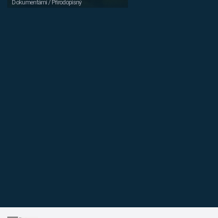
Dokumentární / Přírodopisný