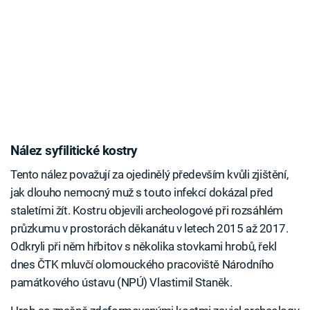
Nález syfilitické kostry
Tento nález považují za ojedinělý především kvůli zjištění,
jak dlouho nemocný muž s touto infekcí dokázal před
staletími žít. Kostru objevili archeologové při rozsáhlém
průzkumu v prostorách děkanátu v letech 2015 až 2017.
Odkryli při něm hřbitov s několika stovkami hrobů, řekl
dnes ČTK mluvčí olomouckého pracoviště Národního
památkového ústavu (NPÚ) Vlastimil Staněk.