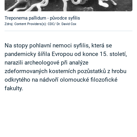
Časopis
Treponema pallidum - původce syfilis
Sledujte prima+
Zdroj: Content Providers(s): CDC/ Dr. David Cox
Přihlášení
Na stopy pohlavní nemoci syfilis, která se
pandemicky šířila Evropou od konce 15. století,
narazili archeologové při analýze
Sledujte nás
zdeformovaných kosterních pozůstatků z hrobu
odkrytého na nádvoří olomoucké filozofické
fakulty.