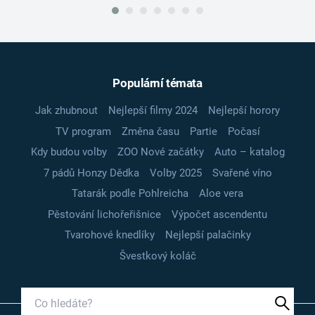
Populární témata
Jak zhubnout
Nejlepší filmy 2024
Nejlepší horory
TV program
Změna času
Partie
Počasí
Kdy budou volby
ZOO Nové začátky
Auto – katalog
7 pádů Honzy Dědka
Volby 2025
Svařené víno
Tatarák podle Pohlreicha
Aloe vera
Pěstování lichořeřišnice
Výpočet ascendentu
Tvarohové knedlíky
Nejlepší palačinky
Švestkový koláč