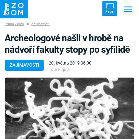
ŽIVĚ
Prima Zoom
■
Zajímavosti
Trendy:
ZRÁDCI
UFO
DRUHÁ SVĚTOVÁ VÁLKA
Archeologové našli v hrobě na
ZÁHADY
VETŘELCI DÁVNOVĚKU
nádvoří fakulty stopy po syfilidě
20. května 2019 06:00
ZAJÍMAVOSTI
Topi Pigula
Témata
Témata
Pořady
TV Program