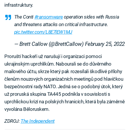
infrastruktury.
The Conti
#ransomware
operation sides with Russia
and threatens attacks on critical infrastructure.
pic.twitter.com/L8E7lEW1MJ
— Brett Callow (@BrettCallow)
February 25, 2022
Proruští hackeři už narušují i organizaci pomoci
ukrajinským uprchlíkům. Nabourali se do důvěrného
mailového účtu, skrze který pak rozesílali škodlivé přílohy
členům nouzových organizačních meetingů pod hlavičkou
bezpečnostní rady NATO. Jedná se o podobný útok, který
už proruská skupina TA445 podnikla v souvislosti s
uprchlickou krizí na polských hranicích, která byla záměrně
vyvolána Běloruskem.
ZDROJ:
The Independent