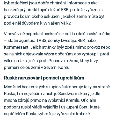
kyberzločinci jsou dobře chráněni. Informace o akci
hackerů prý předá tajné službě FSB, protože vyřazení z
provozu kosmického uskupení jakékoli země může být
podle něj důvodem k vyhlášení války.
V nové vlně napadení hackerů se ocitla i další ruská média
– státní agentura TASS, deníky Izvestija, RBK nebo
Kommersant. Jejich stránky byly zcela mimo provoz nebo
se na nich objevovala výzva občanům, aby vystoupili proti
válce na Ukrajině a proti Putinovu režimu, který brzy
přemění celou zemi v Severní Koreu.
Ruské narušování pomoci uprchlíkům
Množství hackerských skupin však operuje taky na straně
Ruska, tím největším z nich je Sandworm, který je dle
mnoha zdrojů přímo na výplatnici Kremlu. Oficiální
podporu ruské vládě vyjádřilo i uskupení Conti, které
nepřátelům Ruska vyhrožuje vyřazením kritické