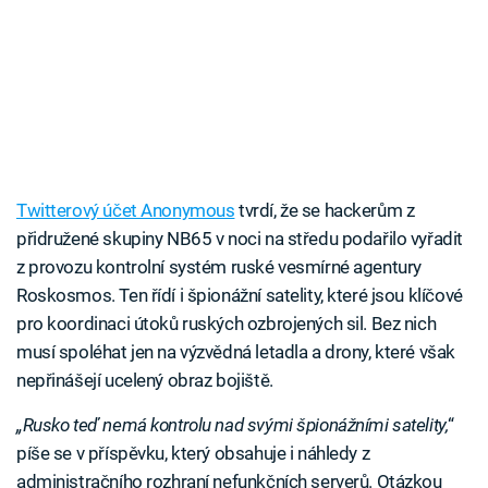
Twitterový účet Anonymous
tvrdí, že se hackerům z
přidružené skupiny NB65 v noci na středu podařilo vyřadit
z provozu kontrolní systém ruské vesmírné agentury
Roskosmos. Ten řídí i špionážní satelity, které jsou klíčové
pro koordinaci útoků ruských ozbrojených sil. Bez nich
musí spoléhat jen na výzvědná letadla a drony, které však
nepřinášejí ucelený obraz bojiště.
„Rusko teď nemá kontrolu nad svými špionážními satelity,
“
píše se v příspěvku, který obsahuje i náhledy z
administračního rozhraní nefunkčních serverů. Otázkou