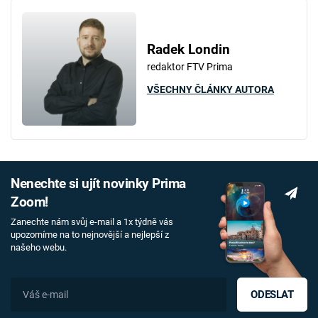
Radek Londin
redaktor FTV Prima
VŠECHNY ČLÁNKY AUTORA
Nenechte si ujít novinky Prima
Zoom!
Zanechte nám svůj e-mail a 1x týdně vás
upozorníme na to nejnovější a nejlepší z
našeho webu.
ODESLAT