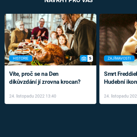
5
HISTORIE
ZAJÍMAVOSTI
Víte, proč se na Den
Smrt Freddie
díkůvzdání jí zrovna krocan?
Hudební ikon
až do konce 
24. listopadu 2022 13:40
24. listopadu 20
léky