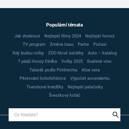
Populární témata
Jak zhubnout
Nejlepší filmy 2024
Nejlepší horory
TV program
Změna času
Partie
Počasí
Kdy budou volby
ZOO Nové začátky
Auto – katalog
7 pádů Honzy Dědka
Volby 2025
Svařené víno
Tatarák podle Pohlreicha
Aloe vera
Pěstování lichořeřišnice
Výpočet ascendentu
Tvarohové knedlíky
Nejlepší palačinky
Švestkový koláč