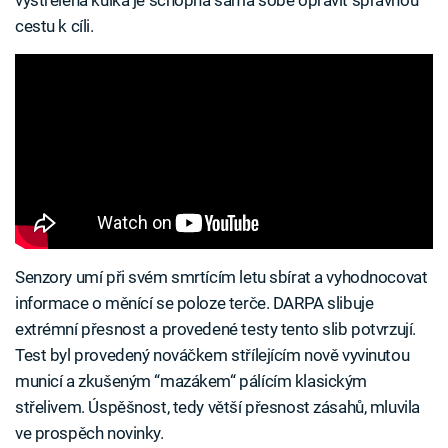
cestu k cíli.
Senzory umí při svém smrtícím letu sbírat a vyhodnocovat
informace o měnící se poloze terče. DARPA slibuje
extrémní přesnost a provedené testy tento slib potvrzují.
Test byl provedený nováčkem střílejícím nově vyvinutou
municí a zkušeným “mazákem“ pálícím klasickým
střelivem. Úspěšnost, tedy větší přesnost zásahů, mluvila
ve prospěch novinky.