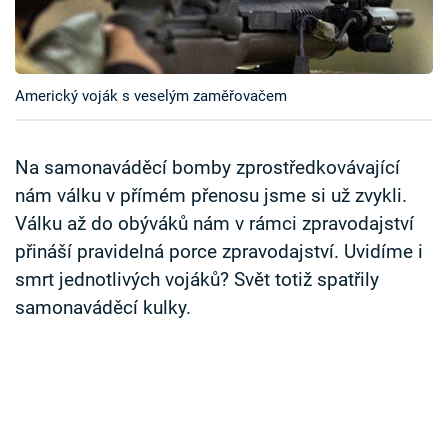
Časopis
Sledujte prima+
Americký voják s veselým zaměřovačem
Přihlášení
Na samonaváděcí bomby zprostředkovávající
nám válku v přímém přenosu jsme si už zvykli.
Sledujte nás
Válku až do obýváků nám v rámci zpravodajství
přináší pravidelná porce zpravodajství. Uvidíme i
smrt jednotlivých vojáků? Svět totiž spatřily
samonaváděcí kulky.