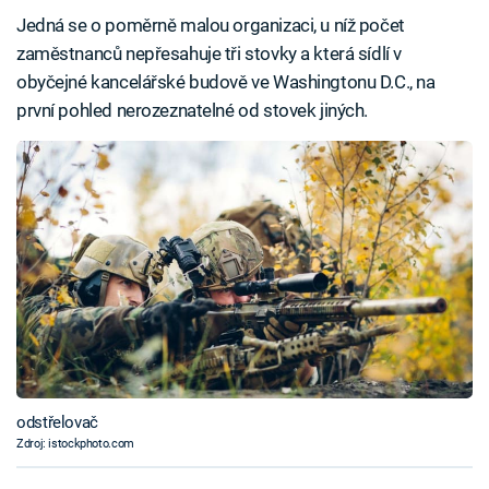
Jedná se o poměrně malou organizaci, u níž počet
zaměstnanců nepřesahuje tři stovky a která sídlí v
obyčejné kancelářské budově ve Washingtonu D.C., na
první pohled nerozeznatelné od stovek jiných.
odstřelovač
Zdroj: istockphoto.com