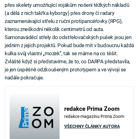
přes skelety umožňující vojákům nošení těžkých nákladů
(a dělá z nich takřka kyborgy) přes drony či radary
zaznamenávající střelu z ruční protipancéřovky (RPG),
kterou zneškodní několik centimetrů od auta.
Samonaváděcí střely do odstřelovačských pušek jsou jen
jedním z jejich projektů. Pokud bude mít v budoucnu každá
kulka svůj vlastní „mozek“, tak se máme na co těšit.
Zvláště když si představíme, že to, co DARPA představila,
je jen úspěšně odzkoušeným prototypem a ve vývoji se
nadále pokračuje.
redakce Prima Zoom
redakce magazínu Prima Zoom
VŠECHNY ČLÁNKY AUTORA