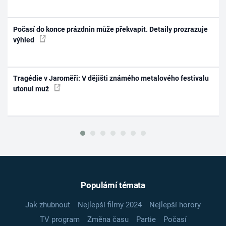
Počasí do konce prázdnin může překvapit. Detaily prozrazuje
výhled
Tragédie v Jaroměři: V dějišti známého metalového festivalu
utonul muž
Populární témata
Jak zhubnout
Nejlepší filmy 2024
Nejlepší horory
TV program
Změna času
Partie
Počasí