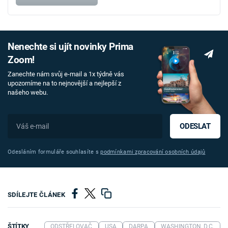
Nenechte si ujít novinky Prima
Zoom!
Zanechte nám svůj e-mail a 1x týdně vás
upozorníme na to nejnovější a nejlepší z
našeho webu.
ODESLAT
Odesláním formuláře souhlasíte s
podmínkami zpracování osobních údajů
SDÍLEJTE ČLÁNEK
ŠTÍTKY
ODSTŘELOVAČ
USA
DARPA
WASHINGTON, D.C.