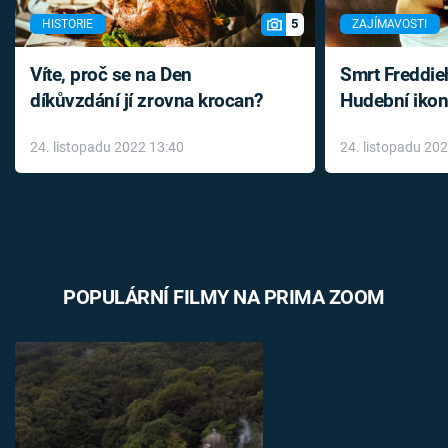
5
HISTORIE
ZAJÍMAVOSTI
Víte, proč se na Den
Smrt Freddie
díkůvzdání jí zrovna krocan?
Hudební ikon
až do konce 
24. listopadu 2022 13:40
24. listopadu 20
léky
POPULÁRNÍ FILMY NA PRIMA ZOOM