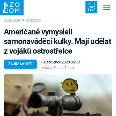
ŽIVĚ
Prima Zoom
■
Zajímavosti
Trendy:
ZRÁDCI
UFO
DRUHÁ SVĚTOVÁ VÁLKA
Američané vymysleli
ZÁHADY
VETŘELCI DÁVNOVĚKU
samonaváděcí kulky. Mají udělat
z vojáků ostrostřelce
10. července 2020 06:00
ZAJÍMAVOSTI
redakce Prima Zoom
Témata
Témata
Pořady
TV Program