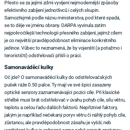
Přesto se za jejími zdmi vyvíjení nejmodernější způsoby
efektivního zabíjení jednotlivců i celých skupin.
Samozřejmě podle názvu ministerstva, pod které spadá,
se to děje ve jménu obrany. DARPA vyvinula zatím
nejpokročilejší technologii přesného zabíjení, jejímž cílem
je co největší pravděpodobnost eliminace konkrétního
jedince. Vůbec to neznamená, že by vojenští (a potažmo i
terorističtí) odstřelovači přišli o práci.
Samonaváděcí kulky
Oč jde? O samonaváděcí kulky do odstřelovačských
pušek ráže 0.50 palce. Ty mají ve své špici zasazeny
optické senzory zaznamenávající pozici cíle. Při klasické
střelbě musí brát odstřelovač v úvahu pohyb cíle, sílu větru,
teplotu a celou řadu dalších faktorů. Nepříznivé faktory,
jakým je například nečekaný poryv větru či náhlý pohyb cíle,
zůstanou, ale pravděpodobnost zásahu je vyšší, neb
vystřelená kulka je schopná sama sobě opravit správnou