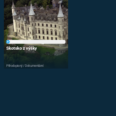
PŘEHRÁT
Skotsko z výšky
Přírodopisný / Dokumentární