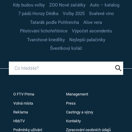
Kdy budou volby
ZOO Nové začátky
Auto – katalog
7 pádů Honzy Dědka
Volby 2025
Svařené víno
Tatarák podle Pohlreicha
Aloe vera
Pěstování lichořeřišnice
Výpočet ascendentu
Tvarohové knedlíky
Nejlepší palačinky
Švestkový koláč
O FTV Prima
Management
Volná místa
Press
Reklama
Castingy a výzvy
HbbTV
Kontakty
Podmínky užívání
Zpracování osobních údajů