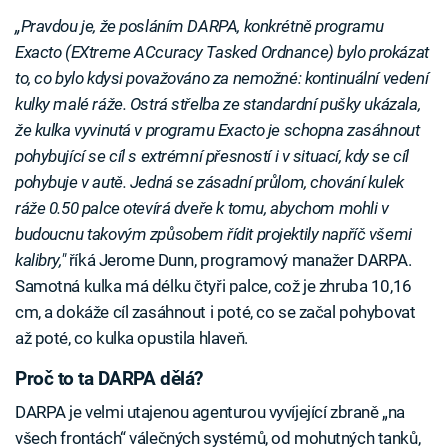
„Pravdou je, že posláním DARPA, konkrétně programu
Exacto (EXtreme ACcuracy Tasked Ordnance) bylo prokázat
to, co bylo kdysi považováno za nemožné: kontinuální vedení
kulky malé ráže. Ostrá střelba ze standardní pušky ukázala,
že kulka vyvinutá v programu Exacto je schopna zasáhnout
pohybující se cíl s extrémní přesností i v situací, kdy se cíl
pohybuje v autě. Jedná se zásadní průlom, chování kulek
ráže 0.50 palce otevírá dveře k tomu, abychom mohli v
budoucnu takovým způsobem řídit projektily napříč všemi
kalibry,"
říká Jerome Dunn, programový manažer DARPA.
Samotná kulka má délku čtyři palce, což je zhruba 10,16
cm, a dokáže cíl zasáhnout i poté, co se začal pohybovat
až poté, co kulka opustila hlaveň.
Proč to ta DARPA dělá?
DARPA je velmi utajenou agenturou vyvíjející zbraně „na
všech frontách“ válečných systémů, od mohutných tanků,