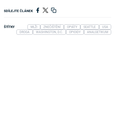
SDÍLEJTE ČLÁNEK
ŠTÍTKY
MLŽI
ZNEČIŠTĚNÍ
OPIÁTY
SEATTLE
USA
DROGA
WASHINGTON, D.C.
OPIOIDY
ANALGETIKUM