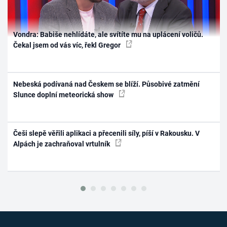
Vondra: Babiše nehlídáte, ale svítíte mu na uplácení voličů.
Čekal jsem od vás víc, řekl Gregor
Nebeská podívaná nad Českem se blíží. Působivé zatmění
Slunce doplní meteorická show
Češi slepě věřili aplikaci a přecenili síly, píší v Rakousku. V
Alpách je zachraňoval vrtulník