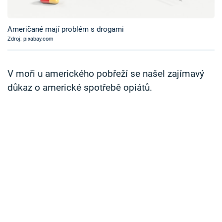
Časopis
Američané mají problém s drogami
Sledujte prima+
Zdroj: pixabay.com
Přihlášení
V moři u amerického pobřeží se našel zajímavý
důkaz o americké spotřebě opiátů.
Sledujte nás