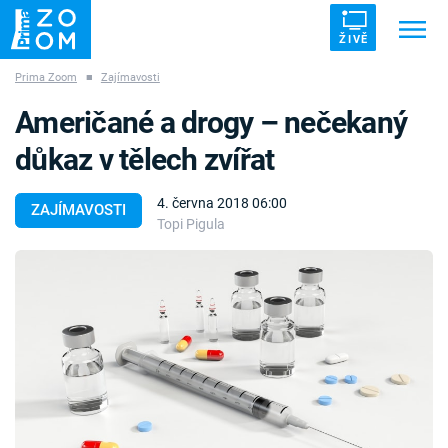
ŽIVĚ
Prima Zoom
■
Zajímavosti
Trendy:
ZRÁDCI
UFO
DRUHÁ SVĚTOVÁ VÁLKA
Američané a drogy – nečekaný
ZÁHADY
VETŘELCI DÁVNOVĚKU
důkaz v tělech zvířat
4. června 2018 06:00
ZAJÍMAVOSTI
Topi Pigula
Témata
Témata
Pořady
TV Program