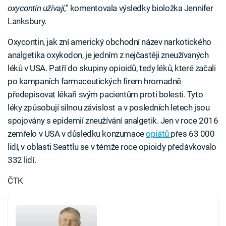
oxycontin užívají,
" komentovala výsledky bioložka Jennifer
Lanksbury.
Oxycontin, jak zní americký obchodní název narkotického
analgetika oxykodon, je jedním z nejčastěji zneužívaných
léků v USA. Patří do skupiny opioidů, tedy léků, které začali
po kampaních farmaceutických firem hromadně
předepisovat lékaři svým pacientům proti bolesti. Tyto
léky způsobují silnou závislost a v posledních letech jsou
spojovány s epidemií zneužívání analgetik. Jen v roce 2016
zemřelo v USA v důsledku konzumace
opiátů
přes 63 000
lidí, v oblasti Seattlu se v témže roce opioidy předávkovalo
332 lidí.
ČTK