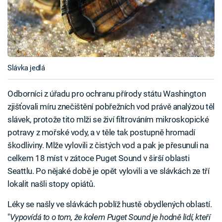
Slávka jedlá
Odborníci z úřadu pro ochranu přírody státu Washington
zjišťovali míru znečištění pobřežních vod právě analýzou těl
slávek, protože tito mlži se živí filtrováním mikroskopické
potravy z mořské vody, a v těle tak postupně hromadí
škodliviny. Mlže vylovili z čistých vod a pak je přesunuli na
celkem 18 míst v zátoce Puget Sound v širší oblasti
Seattlu. Po nějaké době je opět vylovili a ve slávkách ze tří
lokalit našli stopy opiátů.
Léky se našly ve slávkách poblíž hustě obydlených oblastí.
"
Vypovídá to o tom, že kolem Puget Sound je hodně lidí, kteří