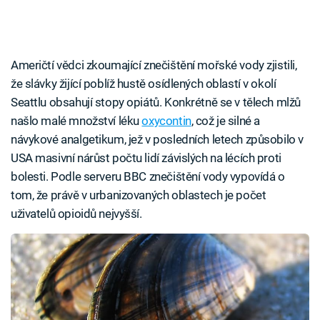
Američtí vědci zkoumající znečištění mořské vody zjistili,
že slávky žijící poblíž hustě osídlených oblastí v okolí
Seattlu obsahují stopy opiátů. Konkrétně se v tělech mlžů
našlo malé množství léku
oxycontin
, což je silné a
návykové analgetikum, jež v posledních letech způsobilo v
USA masivní nárůst počtu lidí závislých na lécích proti
bolesti. Podle serveru BBC znečištění vody vypovídá o
tom, že právě v urbanizovaných oblastech je počet
uživatelů opioidů nejvyšší.