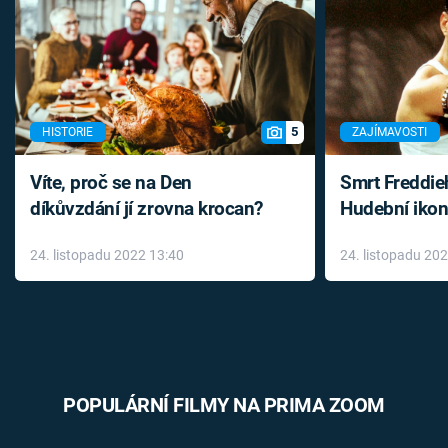
5
HISTORIE
ZAJÍMAVOSTI
Víte, proč se na Den
Smrt Freddie
díkůvzdání jí zrovna krocan?
Hudební ikon
až do konce 
24. listopadu 2022 13:40
24. listopadu 20
léky
POPULÁRNÍ FILMY NA PRIMA ZOOM