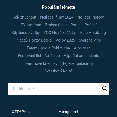
Populární témata
Jak zhubnout
Nejlepší filmy 2024
Nejlepší horory
TV program
Změna času
Partie
Počasí
Kdy budou volby
ZOO Nové začátky
Auto – katalog
7 pádů Honzy Dědka
Volby 2025
Svařené víno
Tatarák podle Pohlreicha
Aloe vera
Pěstování lichořeřišnice
Výpočet ascendentu
Tvarohové knedlíky
Nejlepší palačinky
Švestkový koláč
O FTV Prima
Management