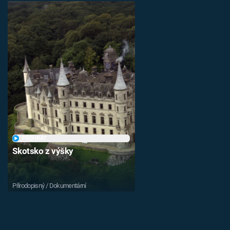
PŘEHRÁT
Skotsko z výšky
Přírodopisný / Dokumentární