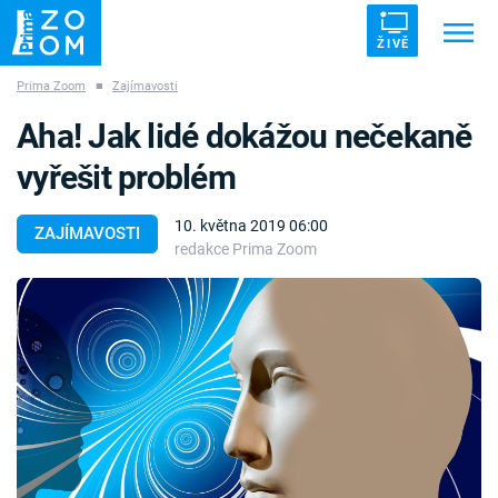
ŽIVĚ
Prima Zoom
■
Zajímavosti
Trendy:
ZRÁDCI
UFO
DRUHÁ SVĚTOVÁ VÁLKA
Aha! Jak lidé dokážou nečekaně
ZÁHADY
VETŘELCI DÁVNOVĚKU
vyřešit problém
10. května 2019 06:00
ZAJÍMAVOSTI
redakce Prima Zoom
Témata
Témata
Pořady
TV Program