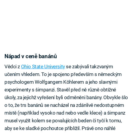
Nápad v ceně banánů
Vědci z
Ohio State University
se zabývali takzvaným
učením vhledem. To je spojeno především s německým
psychologem Wolfgangem Köhlerem a jeho slavnými
experimenty s šimpanzi. Stavěl před ně různě obtížné
úkoly, za jejichž vyřešení byli odměněni banány. Obvykle šlo
o to, že trs banánů se nacházel na zdánlivě nedostupném
místě (například vysoko nad nebo vedle klece) a šimpanz
musel využít kolem se povalujících beden či tyčí k tomu,
aby se ke sladké pochoutce přiblížil. Právě ono náhlé