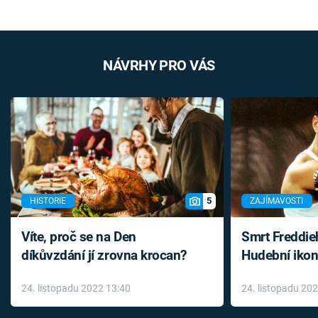
NÁVRHY PRO VÁS
5
HISTORIE
ZAJÍMAVOSTI
Víte, proč se na Den
Smrt Freddie
díkůvzdání jí zrovna krocan?
Hudební ikon
až do konce 
24. listopadu 2022 13:40
24. listopadu 20
léky