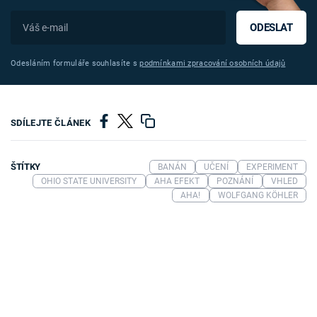
ODESLAT
Odesláním formuláře souhlasíte s
podmínkami zpracování osobních údajů
SDÍLEJTE ČLÁNEK
ŠTÍTKY
BANÁN
UČENÍ
EXPERIMENT
OHIO STATE UNIVERSITY
AHA EFEKT
POZNÁNÍ
VHLED
AHA!
WOLFGANG KÖHLER