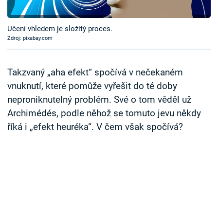
Časopis
Učení vhledem je složitý proces.
Sledujte prima+
Zdroj: pixabay.com
Přihlášení
Takzvaný „aha efekt“ spočívá v nečekaném
vnuknutí, které pomůže vyřešit do té doby
neproniknutelný problém. Své o tom věděl už
Sledujte nás
Archimédés, podle něhož se tomuto jevu někdy
říká i „efekt heuréka“. V čem však spočívá?