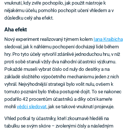
vnuknutí, kdy zvíře pochopilo, jak použít nástroje k
nějakému účelu, pomohlo pochopit učení vhledem a v
důsledku celý aha efekt.
Aha efekt
Nový experiment realizovaný týmem kolem
Iana Krajbicha
sledoval, jak k náhlému pochopení docházejí lidé během
hry. Pro tyto účely vytvořil zdánlivě jednoduchou hru, v níž
proti sobě stanuli vždy dva náhodní účastníci výzkumu.
Pokaždé museli vybrat číslo od nuly do desítky a na
základě složitého výpočetního mechanismu jeden z nich
vyhrál. Nejvýhodnější strategií bylo volit nulu, ovšem k
tomuto poznání bylo třeba postupně dojít. To se nakonec
podařilo 42 procentům účastníků a díky oční kameře
mohli
vědci sledovat
, jak se takové vnuknutí projevuje.
Vhled potkal ty účastníky, kteří zkoumavě hleděli na
tabulku se svým skóre – zvolenými čísly a následným