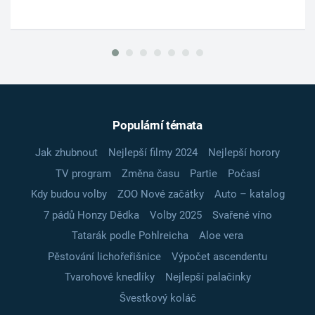
Populární témata
Jak zhubnout
Nejlepší filmy 2024
Nejlepší horory
TV program
Změna času
Partie
Počasí
Kdy budou volby
ZOO Nové začátky
Auto – katalog
7 pádů Honzy Dědka
Volby 2025
Svařené víno
Tatarák podle Pohlreicha
Aloe vera
Pěstování lichořeřišnice
Výpočet ascendentu
Tvarohové knedlíky
Nejlepší palačinky
Švestkový koláč