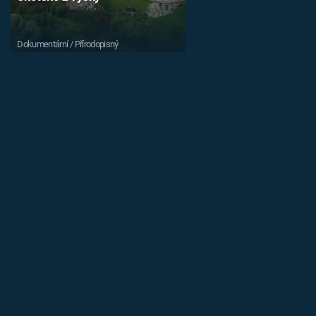
Dokumentární / Přírodopisný