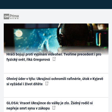
Hráči bojují proti vypínání videoher. Tvoříme precedent i pro
fyzický svět, říká Gregorová
Ohnivý úder v týlu: Ukrajinci ochromili rafinérie, útok v Kyjevě
si vyžádal i život dítěte
GLOSA: Vracet Ukrajince do války je zlo. Žádný rodič si
nepřeje smrt syna v zákopu