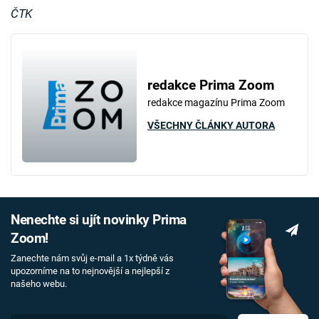
ČTK
redakce Prima Zoom
redakce magazínu Prima Zoom
VŠECHNY ČLÁNKY AUTORA
Nenechte si ujít novinky Prima
Zoom!
Zanechte nám svůj e-mail a 1x týdně vás
upozorníme na to nejnovější a nejlepší z
našeho webu.