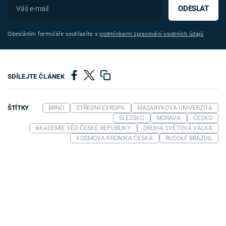
ODESLAT
Odesláním formuláře souhlasíte s
podmínkami zpracování osobních údajů
SDÍLEJTE ČLÁNEK
ŠTÍTKY
BRNO
STŘEDNÍ EVROPA
MASARYKOVA UNIVERZITA
SLEZSKO
MORAVA
ČESKO
AKADEMIE VĚD ČESKÉ REPUBLIKY
DRUHÁ SVĚTOVÁ VÁLKA
KOSMOVA KRONIKA ČESKÁ
RUDOLF BRÁZDIL