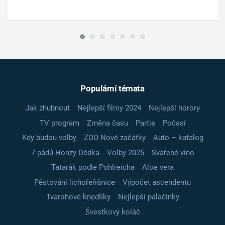
Populární témata
Jak zhubnout
Nejlepší filmy 2024
Nejlepší horory
TV program
Změna času
Partie
Počasí
Kdy budou volby
ZOO Nové začátky
Auto – katalog
7 pádů Honzy Dědka
Volby 2025
Svařené víno
Tatarák podle Pohlreicha
Aloe vera
Pěstování lichořeřišnice
Výpočet ascendentu
Tvarohové knedlíky
Nejlepší palačinky
Švestkový koláč