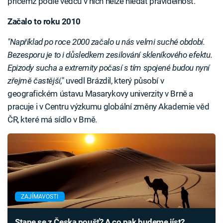
přičemž podle vědců v nich nelze hledat pravidelnost.
Začalo to roku 2010
"Například po roce 2000 začalo u nás velmi suché období.
Bezesporu je to i důsledkem zesilování skleníkového efektu.
Epizody sucha a extremity počasí s tím spojené budou nyní
zřejmě častější,
" uvedl Brázdil, který působí v
geografickém ústavu Masarykovy univerzity v Brně a
pracuje i v Centru výzkumu globální změny Akademie věd
ČR, které má sídlo v Brně.
ZAJÍMAVOSTI
Stane se z Česka poušť? A co pak budeme jíst?