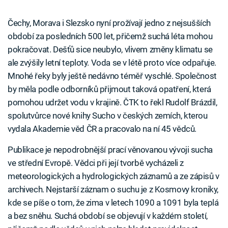
Čechy, Morava i Slezsko nyní prožívají jedno z nejsušších
období za posledních 500 let, přičemž suchá léta mohou
pokračovat. Dešťů sice neubylo, vlivem změny klimatu se
ale zvýšily letní teploty. Voda se v létě proto více odpařuje.
Mnohé řeky byly ještě nedávno téměř vyschlé. Společnost
by měla podle odborníků přijmout taková opatření, která
pomohou udržet vodu v krajině. ČTK to řekl Rudolf Brázdil,
spolutvůrce nové knihy Sucho v českých zemích, kterou
vydala Akademie věd ČR a pracovalo na ní 45 vědců.
Publikace je nepodrobnější prací věnovanou vývoji sucha
ve střední Evropě. Vědci při její tvorbě vycházeli z
meteorologických a hydrologických záznamů a ze zápisů v
archivech. Nejstarší záznam o suchu je z Kosmovy kroniky,
kde se píše o tom, že zima v letech 1090 a 1091 byla teplá
a bez sněhu. Suchá období se objevují v každém století,