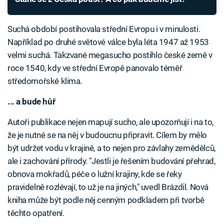
Suchá období postihovala střední Evropu i v minulosti.
Například po druhé světové válce byla léta 1947 až 1953
velmi suchá. Takzvané megasucho postihlo české země v
roce 1540, kdy ve střední Evropě panovalo téměř
středomořské klima.
... a bude hůř
Autoři publikace nejen mapují sucho, ale upozorňují i na to,
že je nutné se na něj v budoucnu připravit. Cílem by mělo
být udržet vodu v krajině, a to nejen pro závlahy zemědělců,
ale i zachování přírody. "Jestli je řešením budování přehrad,
obnova mokřadů, péče o lužní krajiny, kde se řeky
pravidelně rozlévají, to už je na jiných," uvedl Brázdil. Nová
kniha může být podle něj cenným podkladem při tvorbě
těchto opatření.