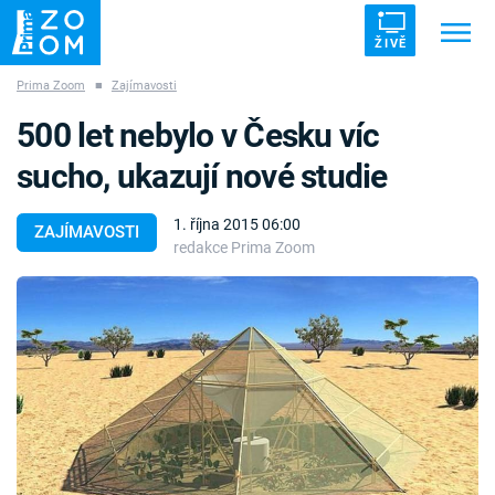
ŽIVĚ
Prima Zoom
■
Zajímavosti
Trendy:
ZRÁDCI
UFO
DRUHÁ SVĚTOVÁ VÁLKA
500 let nebylo v Česku víc
ZÁHADY
VETŘELCI DÁVNOVĚKU
sucho, ukazují nové studie
1. října 2015 06:00
ZAJÍMAVOSTI
redakce Prima Zoom
Témata
Témata
Pořady
TV Program