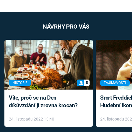
NÁVRHY PRO VÁS
5
HISTORIE
ZAJÍMAVOSTI
Víte, proč se na Den
Smrt Freddie
díkůvzdání jí zrovna krocan?
Hudební ikon
až do konce 
24. listopadu 2022 13:40
24. listopadu 20
léky