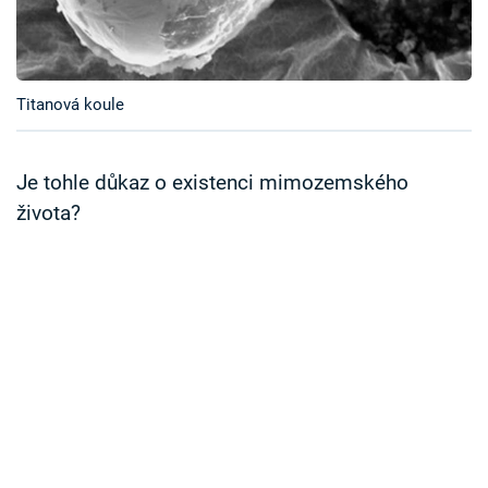
Časopis
Sledujte prima+
Titanová koule
Přihlášení
Je tohle důkaz o existenci mimozemského
života?
Sledujte nás