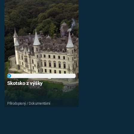
PŘEHRÁT
Skotsko z výšky
Přírodopisný / Dokumentární