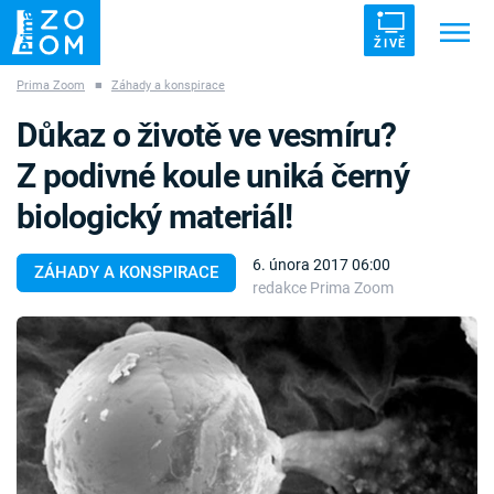
ŽIVĚ
Prima Zoom
■
Záhady a konspirace
Trendy:
ZRÁDCI
UFO
DRUHÁ SVĚTOVÁ VÁLKA
Důkaz o životě ve vesmíru?
ZÁHADY
VETŘELCI DÁVNOVĚKU
Z podivné koule uniká černý
biologický materiál!
6. února 2017 06:00
ZÁHADY A KONSPIRACE
redakce Prima Zoom
Témata
Témata
Pořady
TV Program