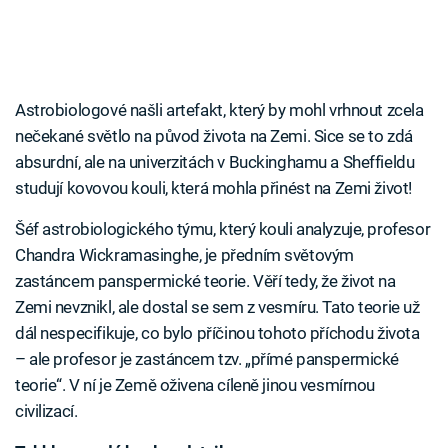
Astrobiologové našli artefakt, který by mohl vrhnout zcela
nečekané světlo na původ života na Zemi. Sice se to zdá
absurdní, ale na univerzitách v Buckinghamu a Sheffieldu
studují kovovou kouli, která mohla přinést na Zemi život!
Šéf astrobiologického týmu, který kouli analyzuje, profesor
Chandra Wickramasinghe, je předním světovým
zastáncem panspermické teorie. Věří tedy, že život na
Zemi nevznikl, ale dostal se sem z vesmíru. Tato teorie už
dál nespecifikuje, co bylo příčinou tohoto příchodu života
– ale profesor je zastáncem tzv. „přímé panspermické
teorie“. V ní je Země oživena cíleně jinou vesmírnou
civilizací.