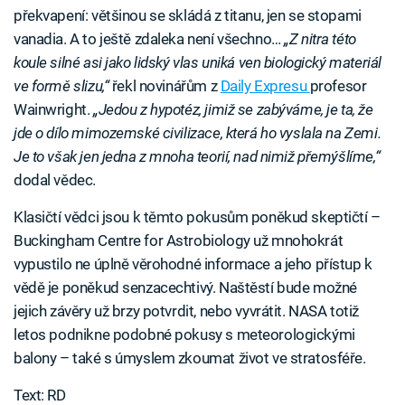
překvapení: většinou se skládá z titanu, jen se stopami
vanadia. A to ještě zdaleka není všechno…
„Z nitra této
koule silné asi jako lidský vlas uniká ven biologický materiál
ve formě slizu,“
řekl novinářům z
Daily Expresu
profesor
Wainwright.
„Jedou z hypotéz, jimiž se zabýváme, je ta, že
jde o dílo mimozemské civilizace, která ho vyslala na Zemi.
Je to však jen jedna z mnoha teorií, nad nimiž přemýšlíme,“
dodal vědec.
Klasičtí vědci jsou k těmto pokusům poněkud skeptičtí –
Buckingham Centre for Astrobiology už mnohokrát
vypustilo ne úplně věrohodné informace a jeho přístup k
vědě je poněkud senzacechtivý. Naštěstí bude možné
jejich závěry už brzy potvrdit, nebo vyvrátit. NASA totiž
letos podnikne podobné pokusy s meteorologickými
balony – také s úmyslem zkoumat život ve stratosféře.
Text: RD