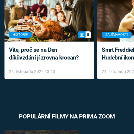
5
HISTORIE
ZAJÍMAVOSTI
Víte, proč se na Den
Smrt Freddie
díkůvzdání jí zrovna krocan?
Hudební ikon
až do konce 
24. listopadu 2022 13:40
24. listopadu 20
léky
POPULÁRNÍ FILMY NA PRIMA ZOOM