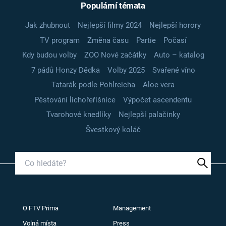
Populární témata
Jak zhubnout
Nejlepší filmy 2024
Nejlepší horory
TV program
Změna času
Partie
Počasí
Kdy budou volby
ZOO Nové začátky
Auto – katalog
7 pádů Honzy Dědka
Volby 2025
Svařené víno
Tatarák podle Pohlreicha
Aloe vera
Pěstování lichořeřišnice
Výpočet ascendentu
Tvarohové knedlíky
Nejlepší palačinky
Švestkový koláč
O FTV Prima
Management
Volná místa
Press