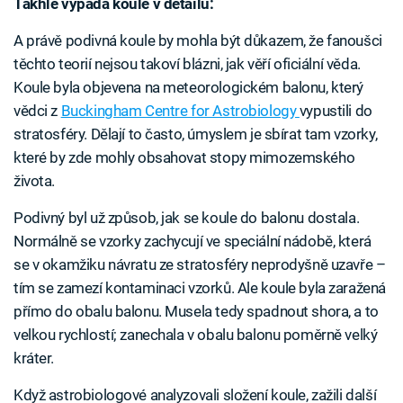
Takhle vypadá koule v detailu:
A právě podivná koule by mohla být důkazem, že fanoušci
těchto teorií nejsou takoví blázni, jak věří oficiální věda.
Koule byla objevena na meteorologickém balonu, který
vědci z
Buckingham Centre for Astrobiology
vypustili do
stratosféry. Dělají to často, úmyslem je sbírat tam vzorky,
které by zde mohly obsahovat stopy mimozemského
života.
Podivný byl už způsob, jak se koule do balonu dostala.
Normálně se vzorky zachycují ve speciální nádobě, která
se v okamžiku návratu ze stratosféry neprodyšně uzavře –
tím se zamezí kontaminaci vzorků. Ale koule byla zaražená
přímo do obalu balonu. Musela tedy spadnout shora, a to
velkou rychlostí; zanechala v obalu balonu poměrně velký
kráter.
Když astrobiologové analyzovali složení koule, zažili další