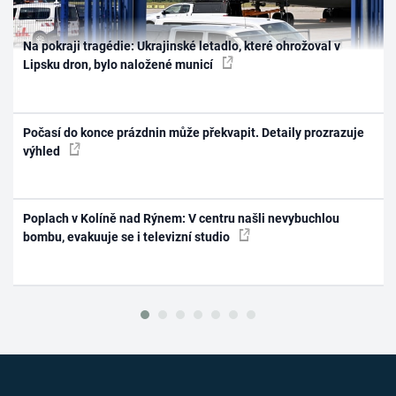
Na pokraji tragédie: Ukrajinské letadlo, které ohrožoval v
Lipsku dron, bylo naložené municí
Počasí do konce prázdnin může překvapit. Detaily prozrazuje
výhled
Poplach v Kolíně nad Rýnem: V centru našli nevybuchlou
bombu, evakuuje se i televizní studio