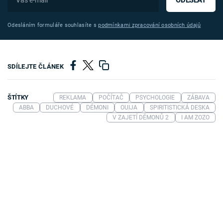
Odesláním formuláře souhlasíte s
podmínkami zpracování osobních údajů
SDÍLEJTE ČLÁNEK
ŠTÍTKY
REKLAMA
POČÍTAČ
PSYCHOLOGIE
ZÁBAVA
ABBA
DUCHOVÉ
DÉMONI
OUIJA
SPIRITISTICKÁ DESKA
V ZAJETÍ DÉMONŮ 2
I AM ZOZO