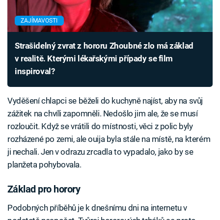
ZAJÍMAVOSTI
Strašidelný zvrat z hororu Zhoubné zlo má základ
v realitě. Kterými lékařskými případy se film
inspiroval?
Vyděšení chlapci se běželi do kuchyně najíst, aby na svůj
zážitek na chvíli zapomněli. Nedošlo jim ale, že se musí
rozloučit. Když se vrátili do místnosti, věci z polic byly
rozházené po zemi, ale ouija byla stále na místě, na kterém
ji nechali. Jen v odrazu zrcadla to vypadalo, jako by se
planžeta pohybovala.
Základ pro horory
Podobných příběhů je k dnešnímu dni na internetu v