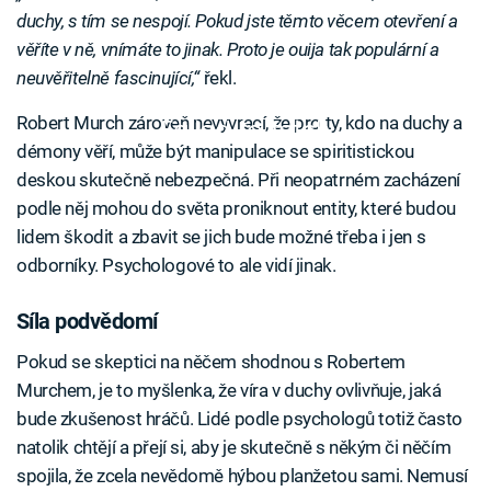
duchy, s tím se nespojí. Pokud jste těmto věcem otevření a
věříte v ně, vnímáte to jinak. Proto je ouija tak populární a
neuvěřitelně fascinující,“
řekl.
Robert Murch zároveň nevyvrací, že pro ty, kdo na duchy a
Failed to fetch
démony věří, může být manipulace se spiritistickou
deskou skutečně nebezpečná. Při neopatrném zacházení
podle něj mohou do světa proniknout entity, které budou
lidem škodit a zbavit se jich bude možné třeba i jen s
odborníky. Psychologové to ale vidí jinak.
Síla podvědomí
Pokud se skeptici na něčem shodnou s Robertem
Murchem, je to myšlenka, že víra v duchy ovlivňuje, jaká
bude zkušenost hráčů. Lidé podle psychologů totiž často
natolik chtějí a přejí si, aby je skutečně s někým či něčím
spojila, že zcela nevědomě hýbou planžetou sami. Nemusí