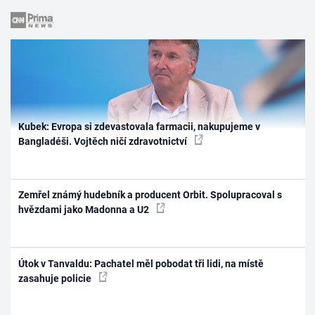
Kubek: Evropa si zdevastovala farmacii, nakupujeme v
Bangladéši. Vojtěch ničí zdravotnictví
Zemřel známý hudebník a producent Orbit. Spolupracoval s
hvězdami jako Madonna a U2
Útok v Tanvaldu: Pachatel měl pobodat tři lidi, na místě
zasahuje policie