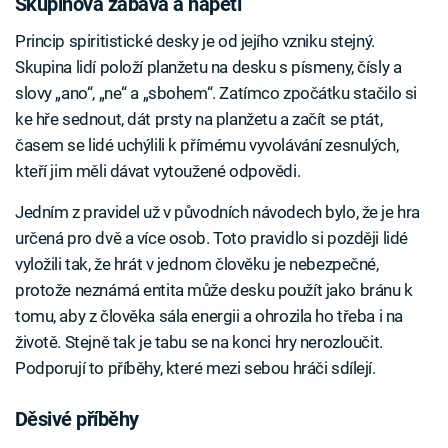
Skupinová zábava a napětí
Princip spiritistické desky je od jejího vzniku stejný.
Skupina lidí položí planžetu na desku s písmeny, čísly a
slovy „ano“, „ne“ a „sbohem“. Zatímco zpočátku stačilo si
ke hře sednout, dát prsty na planžetu a začít se ptát,
časem se lidé uchýlili k přímému vyvolávání zesnulých,
kteří jim měli dávat vytoužené odpovědi.
Jedním z pravidel už v původních návodech bylo, že je hra
určená pro dvě a více osob. Toto pravidlo si později lidé
vyložili tak, že hrát v jednom člověku je nebezpečné,
protože neznámá entita může desku použít jako bránu k
tomu, aby z člověka sála energii a ohrozila ho třeba i na
životě. Stejně tak je tabu se na konci hry nerozloučit.
Podporují to příběhy, které mezi sebou hráči sdílejí.
Děsivé příběhy