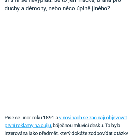
si s ní se nevyplatí. Je to jen hračka, brána pro
duchy a démony, nebo něco úplně jiného?
Píše se únor roku 1891 a
v novinách se začínají objevovat
první reklamy na ouiju
, báječnou mluvící desku. Ta byla
inzerována jako předmět, který dokáže zodpovídat otázky