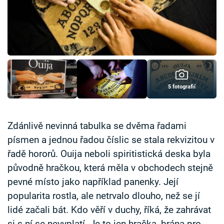
Časopis
Sledujte prima+
Přihlášení
5 fotografií
Sledujte nás
Zdánlivě nevinná tabulka se dvěma řadami
písmen a jednou řadou číslic se stala rekvizitou v
řadě hororů. Ouija neboli spiritistická deska byla
původně hračkou, která měla v obchodech stejně
pevné místo jako například panenky. Její
popularita rostla, ale netrvalo dlouho, než se jí
lidé začali bát. Kdo věří v duchy, říká, že zahrávat