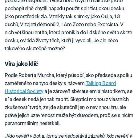
podstatě nespočet. Tvůrci hororových trháků se proto
pochopitelně chytili nápadu použít spiritistickou desku
jako prostředek zla. Vznikly tak snímky jako Ouija, 13
duchů, V zajetí démonů 2, I Am Zozo nebo Exorcista. V
nich většinou entita, která pronikla do lidského světa skrze
desku, ovládá životy těch, kteří ji vyvolali. Je ale něco
takového skutečně možné?
Víra jako klíč
Podle Roberta Murcha, který působí jako předseda spolku
zaměřeného na tyto desky s názvem
Talking Board
Historical Society
a je zároveň sběratelem a historikem, se
síla desek nedá jen tak zapřít. Skeptici mohou z vlastních
zkušeností tvrdit, že jde skutečně jen o nevinnou hru, ale
právě jejich uzavřenost může být důvodem, proč se s ničím
paranormálním nesetkali.
„Kdo nevěří v Boha, tomu se nedostává zázraků, kdo nevěří v