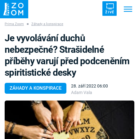
ŽIVĚ
Prima Zoom
■
Záhady a konspirace
Trendy:
ZRÁDCI
UFO
DRUHÁ SVĚTOVÁ VÁLKA
Je vyvolávání duchů
ZÁHADY
VETŘELCI DÁVNOVĚKU
nebezpečné? Strašidelné
příběhy varují před podceněním
spiritistické desky
Témata
28. září 2022 06:00
ZÁHADY A KONSPIRACE
Adam Vala
Témata
Pořady
TV Program