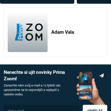
úkaz, který může zabíjet?
neustále se opak
Adam Vala
Nenechte si ujít novinky Prima
Zoom!
Zanechte nám svůj e-mail a 1x týdně vás
upozorníme na to nejnovější a nejlepší z
našeho webu.
ODESLAT