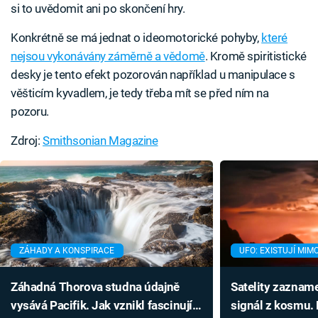
si to uvědomit ani po skončení hry.
Konkrétně se má jednat o ideomotorické pohyby,
které
nejsou vykonávány záměrně a vědomě
. Kromě spiritistické
desky je tento efekt pozorován například u manipulace s
věšticím kyvadlem, je tedy třeba mít se před ním na
pozoru.
Zdroj:
Smithsonian Magazine
ZÁHADY A KONSPIRACE
UFO: EXISTUJÍ MI
Záhadná Thorova studna údajně
Satelity zaznam
vysává Pacifik. Jak vznikl fascinující
signál z kosmu. 