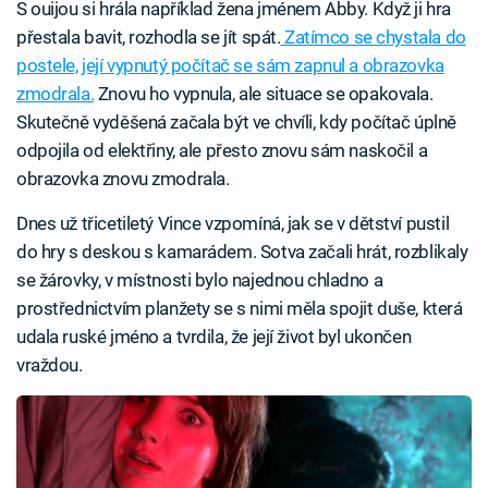
S ouijou si hrála například žena jménem Abby. Když ji hra
přestala bavit, rozhodla se jít spát.
Zatímco se chystala do
postele, její vypnutý počítač se sám zapnul a obrazovka
zmodrala.
Znovu ho vypnula, ale situace se opakovala.
Skutečně vyděšená začala být ve chvíli, kdy počítač úplně
odpojila od elektřiny, ale přesto znovu sám naskočil a
obrazovka znovu zmodrala.
Dnes už třicetiletý Vince vzpomíná, jak se v dětství pustil
do hry s deskou s kamarádem. Sotva začali hrát, rozblikaly
se žárovky, v místnosti bylo najednou chladno a
prostřednictvím planžety se s nimi měla spojit duše, která
udala ruské jméno a tvrdila, že její život byl ukončen
vraždou.