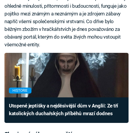
ohledně minulosti, přítomnosti i budoucnosti, funguje jako
pojítko mezi známým a neznámým a je zdrojem zábavy
napříč všemi společenskými vrstvami. Co dříve bylo
běžným zbožím v hračkářstvích je dnes považováno za
obávaný portál, kterým do světa živých mohou vstoupit
všemožné entity.
HISTORIE
Utopené jeptišky a nejděsivější dům v Anglii: Ze tří
katolických duchařských příběhů mrazí dodnes