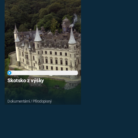
PŘEHRÁT
Skotsko z výšky
Dokumentární / Přírodopisný