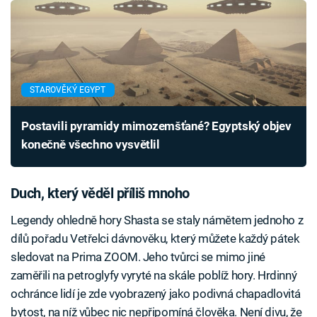
STAROVĚKÝ EGYPT
Postavili pyramidy mimozemšťané? Egyptský objev
konečně všechno vysvětlil
Duch, který věděl příliš mnoho
Legendy ohledně hory Shasta se staly námětem jednoho z
dílů pořadu Vetřelci dávnověku, který můžete každý pátek
sledovat na Prima ZOOM. Jeho tvůrci se mimo jiné
zaměřili na petroglyfy vyryté na skále poblíž hory. Hrdinný
ochránce lidí je zde vyobrazený jako podivná chapadlovitá
bytost, na níž vůbec nic nepřipomíná člověka. Není divu, že