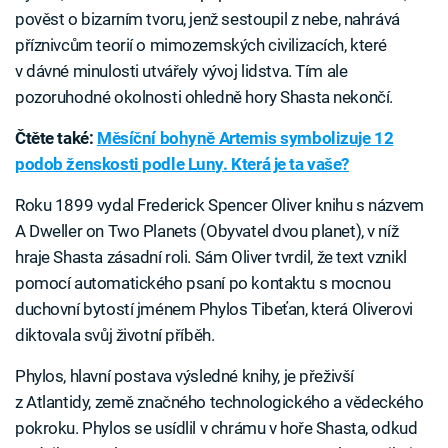
pověst o bizarním tvoru, jenž sestoupil z nebe, nahrává
příznivcům teorií o mimozemských civilizacích, které
v dávné minulosti utvářely vývoj lidstva. Tím ale
pozoruhodné okolnosti ohledně hory Shasta nekončí.
Čtěte také:
Měsíční bohyně Artemis symbolizuje 12
podob ženskosti podle Luny. Která je ta vaše?
Roku 1899 vydal Frederick Spencer Oliver knihu s názvem
A Dweller on Two Planets (Obyvatel dvou planet), v níž
hraje Shasta zásadní roli. Sám Oliver tvrdil, že text vznikl
pomocí automatického psaní po kontaktu s mocnou
duchovní bytostí jménem Phylos Tibeťan, která Oliverovi
diktovala svůj životní příběh.
Phylos, hlavní postava výsledné knihy, je přeživší
z Atlantidy, země značného technologického a vědeckého
pokroku. Phylos se usídlil v chrámu v hoře Shasta, odkud