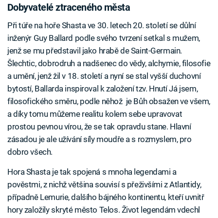
Dobyvatelé ztraceného města
Při túře na hoře Shasta ve 30. letech 20. století se důlní
inženýr Guy Ballard podle svého tvrzení setkal s mužem,
jenž se mu představil jako hrabě de Saint-Germain.
Šlechtic, dobrodruh a nadšenec do vědy, alchymie, filosofie
a umění, jenž žil v 18. století a nyní se stal vyšší duchovní
bytostí, Ballarda inspiroval k založení tzv. Hnutí Já jsem,
filosofického směru, podle něhož je Bůh obsažen ve všem,
a díky tomu můžeme realitu kolem sebe upravovat
prostou pevnou vírou, že se tak opravdu stane. Hlavní
zásadou je ale užívání síly moudře a s rozmyslem, pro
dobro všech.
Hora Shasta je tak spojená s mnoha legendami a
pověstmi, z nichž většina souvisí s přeživšími z Atlantidy,
případně Lemurie, dalšího bájného kontinentu, kteří uvnitř
hory založily skryté město Telos. Život legendám vdechl