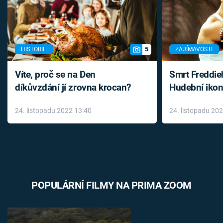
5
HISTORIE
ZAJÍMAVOSTI
Víte, proč se na Den
Smrt Freddie
díkůvzdání jí zrovna krocan?
Hudební ikon
až do konce 
24. listopadu 2022 13:40
24. listopadu 20
léky
POPULÁRNÍ FILMY NA PRIMA ZOOM