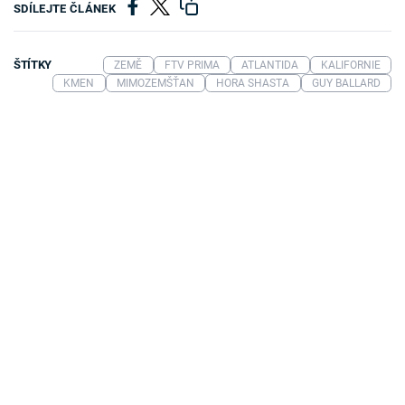
SDÍLEJTE ČLÁNEK
ŠTÍTKY
ZEMĚ
FTV PRIMA
ATLANTIDA
KALIFORNIE
KMEN
MIMOZEMŠŤAN
HORA SHASTA
GUY BALLARD