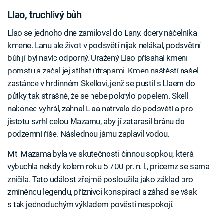
Llao, truchlivý bůh
Llao se jednoho dne zamiloval do Lany, dcery náčelníka
kmene. Lanu ale život v podsvětí nijak nelákal, podsvětní
bůh jí byl navíc odporný. Uražený Llao přísahal kmeni
pomstu a začal jej stíhat útrapami. Kmen naštěstí našel
zastánce v hrdinném Skellovi, jenž se pustil s Llaem do
půtky tak strašné, že se nebe pokrylo popelem. Skell
nakonec vyhrál, zahnal Llaa natrvalo do podsvětí a pro
jistotu svrhl celou Mazamu, aby jí zatarasil bránu do
podzemní říše. Následnou jámu zaplavil vodou.
Mt. Mazama byla ve skutečnosti činnou sopkou, která
vybuchla někdy kolem roku 5 700 př. n. l., přičemž se sama
zničila. Tato událost zřejmě posloužila jako základ pro
zmíněnou legendu, příznivci konspirací a záhad se však
s tak jednoduchým výkladem pověsti nespokojí.