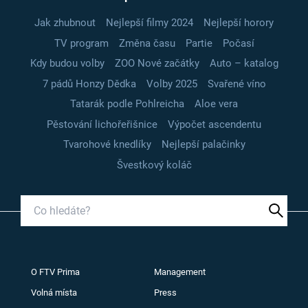
Jak zhubnout
Nejlepší filmy 2024
Nejlepší horory
TV program
Změna času
Partie
Počasí
Kdy budou volby
ZOO Nové začátky
Auto – katalog
7 pádů Honzy Dědka
Volby 2025
Svařené víno
Tatarák podle Pohlreicha
Aloe vera
Pěstování lichořeřišnice
Výpočet ascendentu
Tvarohové knedlíky
Nejlepší palačinky
Švestkový koláč
O FTV Prima
Management
Volná místa
Press