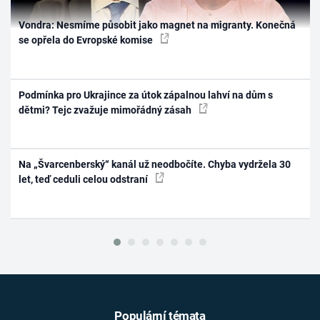
Vondra: Nesmíme působit jako magnet na migranty. Konečná
se opřela do Evropské komise
Podmínka pro Ukrajince za útok zápalnou lahví na dům s
dětmi? Tejc zvažuje mimořádný zásah
Na „Švarcenberský“ kanál už neodbočíte. Chyba vydržela 30
let, teď ceduli celou odstraní
Populární témata