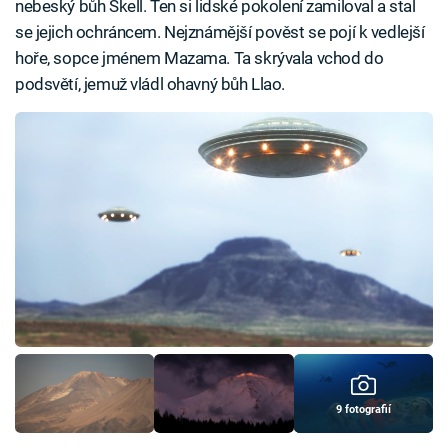
nebeský bůh Skell. Ten si lidské pokolení zamiloval a stal
se jejich ochráncem. Nejznámější pověst se pojí k vedlejší
hoře, sopce jménem Mazama. Ta skrývala vchod do
podsvětí, jemuž vládl ohavný bůh Llao.
9 fotografií