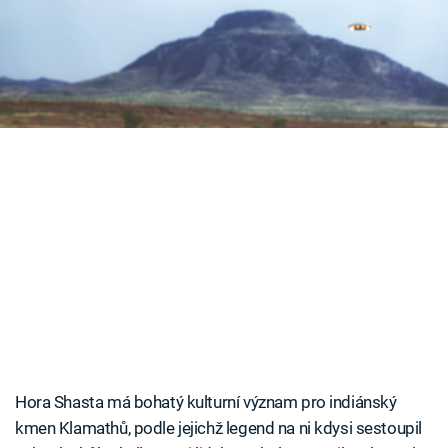
Časopis
opředeným několika bizarními legendami.
Sledujte prima+
Přihlášení
Sledujte nás
Hora Shasta má bohatý kulturní význam pro indiánský
kmen Klamathů, podle jejichž legend na ni kdysi sestoupil