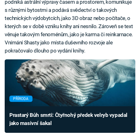
podniká astrální výpravy časem a prostorem, komunikuje
s různými bytostmi a podává svědectví o takových
technických výdobytcích, jako 3D obraz nebo počítače, o
kterých se v době vzniku knihy ani nesnilo. Zároveň se text
věnuje takovým fenoménům, jako je karma či reinkarnace.
Vnímání Shasty jako místa duševního rozvoje ale
pokračovalo dlouho po vydání knihy.
PŘÍRODA
Prastarý Bůh smrti: Čtyřnohý předek velryb vypadal
jako masivní šakal