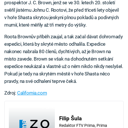
prospektor J. C. Brown, jenž se ve 30. letech 20. století
svěřil jistému Johnu C. Rootovi, že před třiceti lety objevil
v hoře Shasta skrytou jeskyni plnou pokladů a podivných
mumií, které měřily až tři metry do výšky.
Roota Brownův příběh zaujal, a tak začal dávat dohromady
expedici, která by skryté město odhalila. Expedice
nakonec nabrala 80 členů, dychtivých, až je Brown na
místo zavede. Brown se však na dohodnutém setkání
expedice neukázal a vlastně už o něm nikdo nikdy neslyšel.
Pokud je tedy na skrytém městě v hoře Shasta něco
pravdy, na své odhalení teprve čeká.
Zdroj:
California.com
Failed to fetch
Filip Šula
Redaktor FTV Prima, Prima