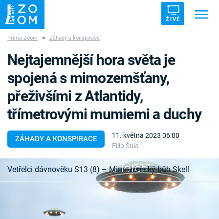
ŽIVĚ
Prima Zoom
■
Záhady a konspirace
Trendy:
ZRÁDCI
UFO
DRUHÁ SVĚTOVÁ VÁLKA
Nejtajemnější hora světa je
ZÁHADY
VETŘELCI DÁVNOVĚKU
spojená s mimozemšťany,
přeživšími z Atlantidy,
třímetrovými mumiemi a duchy
Témata
11. května 2023 06:00
ZÁHADY A KONSPIRACE
Filip Šula
Témata
Failed to fetch
Vetřelci dávnověku S13 (8) – Mimozemský bůh Skell
Pořady
Asi 600 000 let stará nečinná sopka v jižní
TV Program
Kalifornii je duchovně významným místem,