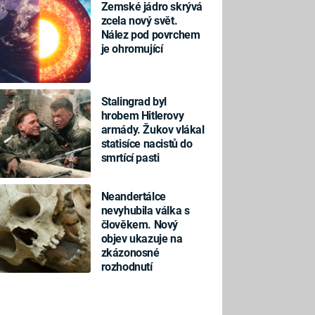
Zemské jádro skrývá
zcela nový svět.
Nález pod povrchem
je ohromující
Stalingrad byl
hrobem Hitlerovy
armády. Žukov vlákal
statisíce nacistů do
smrtící pasti
Neandertálce
nevyhubila válka s
člověkem. Nový
objev ukazuje na
zkázonosné
rozhodnutí