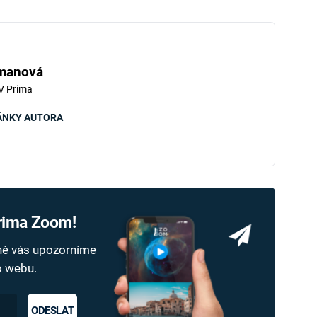
hmanová
V Prima
ÁNKY AUTORA
Prima Zoom!
dně vás upozorníme
ho webu.
ODESLAT