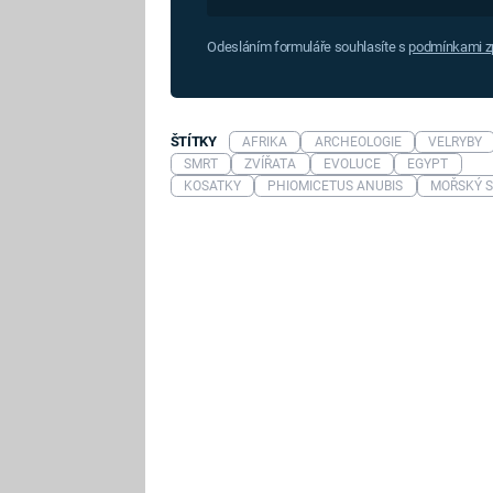
Odesláním formuláře souhlasíte s
podmínkami zp
ŠTÍTKY
AFRIKA
ARCHEOLOGIE
VELRYBY
SMRT
ZVÍŘATA
EVOLUCE
EGYPT
KOSATKY
PHIOMICETUS ANUBIS
MOŘSKÝ 