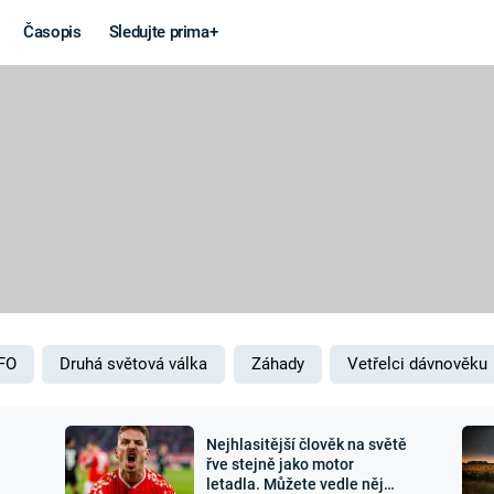
Časopis
Sledujte prima+
Věda a
Války
technika
STUDENÁ V
KORONAVIRUS
VÁLKA VE
VIETNAMU
VESMÍR
VÁLEČNÉ FI
MARS
SERIÁLY
FO
Druhá světová válka
Záhady
Vetřelci dávnověku
Nejhlasitější člověk na světě
Záhady a
Zajímav
řve stejně jako motor
letadla. Můžete vedle něj
konspirace