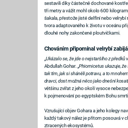
sestavili díky částečně dochované kostře 
tři metry a vážit mohl okolo 600 kilogram
šakala, přestože jisté delfíní nebo velrybí
tvora adaptovaného k životu v oceánu př
dlouhé nohy zakončené ploutvičkami.
Chováním připomínal velrybí zabij
„
Ukázalo se, že jde o nejstaršího z předků 
Abdullah Gohar. „
Phiomicetus ukazuje, že se
tak tím, jak si sháněli potravu, a to mnohem
dravci, dost možná něco jako dnešní kosat
většinu zvířat z jeho okolí vysoce nebezp
k pojmenování po egyptském Bohu smrti
Vzrušující objev Gohara a jeho kolegy navn
každý takový nález je přitom posouvá v ch
ztracených ekosystémů.