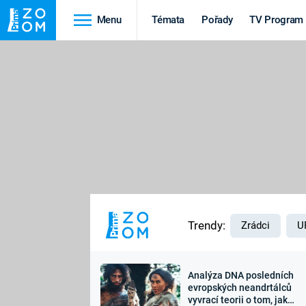
Menu
Témata
Pořady
TV Program
Cestování
Historie
HRADY A ZÁMKY
VIKINGOVÉ
HEDVÁBNÁ STEZKA
EPIDEMIE A
PANDEMIE
PŘÍRODA
STAROVĚKÝ EGYPT
Trendy:
Zrádci
U
Analýza DNA posledních
Druhá
Výročí
evropských neandrtálců
vyvrací teorii o tom, jak
světová válka