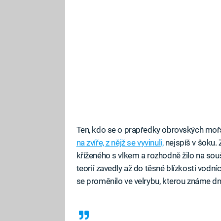
Ten, kdo se o prapředky obrovských mořsk
na zvíře, z nějž se vyvinuli,
nejspíš v šoku. 
kříženého s vlkem a rozhodně žilo na sou
teorií zavedly až do těsné blízkosti vodní
se proměnilo ve velrybu, kterou známe dn