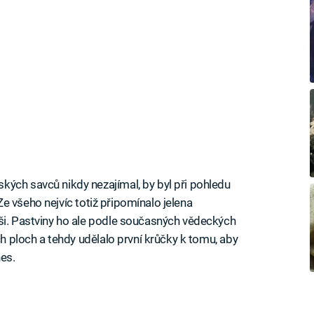
ých savců nikdy nezajímal, by byl při pohledu
Ze všeho nejvíc totiž připomínalo jelena
ši. Pastviny ho ale podle současných vědeckých
ch ploch a tehdy udělalo první krůčky k tomu, aby
es.