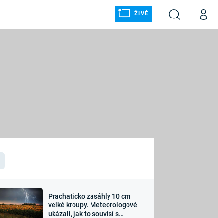
ŽIVĚ
Vyhledávání
Můj p
Prima+
ÁLKA
CNN Prima NEWS
Prima FRESH
Prima LIVING
LMY A
Prima Ženy
Prima LAJK
Prachaticko zasáhly 10 cm
osti
velké kroupy. Meteorologové
Sledujte nás
ukázali, jak to souvisí s