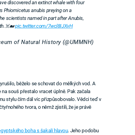
ave discovered an extinct whale with four
ws Phiomicetus anubis preying on a
he scientists named in part after Anubis,
ath.☠️🐋
pic.twitter.com/7wcl8IJXvH
useum of Natural History (@UMMNH)
 vyrušilo, běželo se schovat do mělkých vod. A
e na souš přestalo vracet úplně. Pak začala
u stylu čím dál víc přizpůsobovalo. Vědci teď v
tyřnohého tvora, o němž zjistili, že je právě
egyptského boha s šakalí hlavou
. Jeho podobu