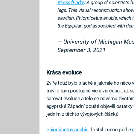
#FossilFriday
A group of scientists h
legs. This visual reconstruction sho
sawfish. Phiomicetus anubis, which t
the Egyptian god associated with de
— University of Michigan M
September 3, 2021
Krása evoluce
Zvíře totiž bylo plaché a jakmile ho něco
trávilo tam postupně víc a víc času… až s
čarovat evoluce a tělo se novému životním
egyptské Západní poušti objevili ostatky č
jedním z těchto vývojových článků.
Phiomicetus anubis
dostal jméno podle