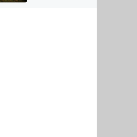
US
tornádem
RSUS
ZE A