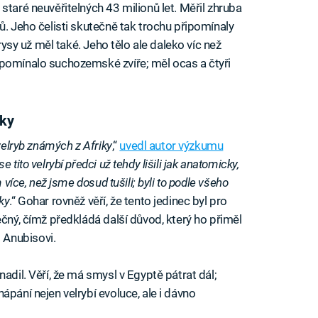
staré neuvěřitelných 43 milionů let. Měřil zhruba
ů. Jeho čelisti skutečně tak trochu připomínaly
 rysy už měl také. Jeho tělo ale daleko víc než
ipomínalo suchozemské zvíře; měl ocas a čtyři
áky
velryb známých z Afriky
,“
uvedl autor výzkumu
 tito velrybí předci už tehdy lišili jak anatomicky,
 více, než jsme dosud tušili; byli to podle všeho
ky
.“ Gohar rovněž věří, že tento jedinec byl pro
ečný, čímž předkládá další důvod, který ho přiměl
 Anubisovi.
adil. Věří, že má smysl v Egyptě pátrat dál;
ápání nejen velrybí evoluce, ale i dávno