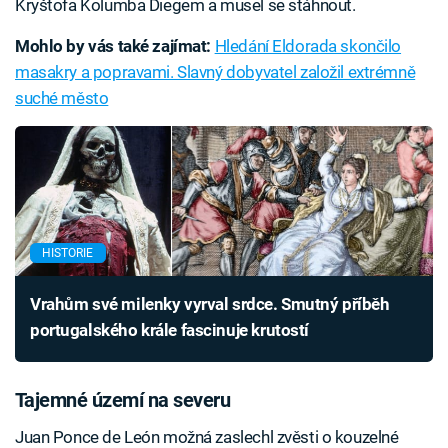
Kryštofa Kolumba Diegem a musel se stáhnout.
Mohlo by vás také zajímat:
Hledání Eldorada skončilo
masakry a popravami. Slavný dobyvatel založil extrémně
suché město
HISTORIE
Vrahům své milenky vyrval srdce. Smutný příběh
portugalského krále fascinuje krutostí
Tajemné území na severu
Juan Ponce de León možná zaslechl zvěsti o kouzelné