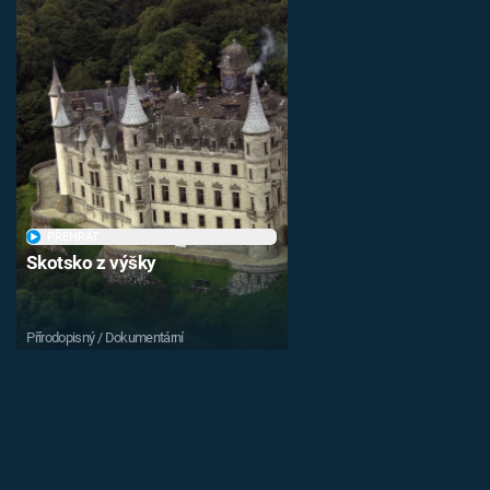
PŘEHRÁT
Skotsko z výšky
Přírodopisný / Dokumentární