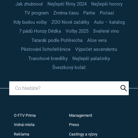
Jak zhubnout
Nejlepší filmy 2024
Nejlepší horory
TV program
Změna času
Partie
Počasí
Kdy budou volby
ZOO Nové začátky
Auto – katalog
7 pádů Honzy Dědka
Volby 2025
Svařené víno
Tatarák podle Pohlreicha
Aloe vera
Pěstování lichořeřišnice
Výpočet ascendentu
Tvarohové knedlíky
Nejlepší palačinky
Švestkový koláč
O FTV Prima
Management
Volná místa
Press
Reklama
Castingy a výzvy