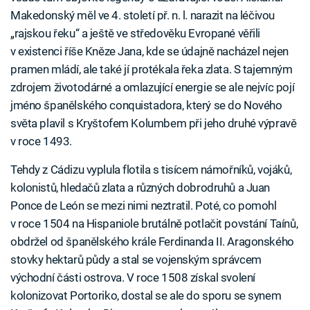
Makedonský měl ve 4. století př. n. l. narazit na léčivou
„rajskou řeku“ a ještě ve středověku Evropané věřili
v existenci říše Kněze Jana, kde se údajně nacházel nejen
pramen mládí, ale také jí protékala řeka zlata. S tajemným
zdrojem životodárné a omlazující energie se ale nejvíc pojí
jméno španělského conquistadora, který se do Nového
světa plavil s Kryštofem Kolumbem při jeho druhé výpravě
v roce 1493.
Tehdy z Cádizu vyplula flotila s tisícem námořníků, vojáků,
kolonistů, hledačů zlata a různých dobrodruhů a Juan
Ponce de León se mezi nimi neztratil. Poté, co pomohl
v roce 1504 na Hispaniole brutálně potlačit povstání Taínů,
obdržel od španělského krále Ferdinanda II. Aragonského
stovky hektarů půdy a stal se vojenským správcem
východní části ostrova. V roce 1508 získal svolení
kolonizovat Portoriko, dostal se ale do sporu se synem