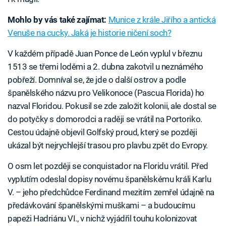
Mohlo by vás také zajímat:
Munice z krále Jiřího a antická
Venuše na cucky. Jaká je historie ničení soch?
V každém případě Juan Ponce de León vyplul v březnu
1513 se třemi loděmi a 2. dubna zakotvil u neznámého
pobřeží. Domníval se, že jde o další ostrov a podle
španělského názvu pro Velikonoce (Pascua Florida) ho
nazval Floridou. Pokusil se zde založit kolonii, ale dostal se
do potyčky s domorodci a raději se vrátil na Portoriko.
Cestou údajně objevil Golfský proud, který se později
ukázal být nejrychlejší trasou pro plavbu zpět do Evropy.
O osm let později se conquistador na Floridu vrátil. Před
vyplutím odeslal dopisy novému španělskému králi Karlu
V. – jeho předchůdce Ferdinand mezitím zemřel údajně na
předávkování španělskými muškami – a budoucímu
papeži Hadriánu VI., v nichž vyjádřil touhu kolonizovat