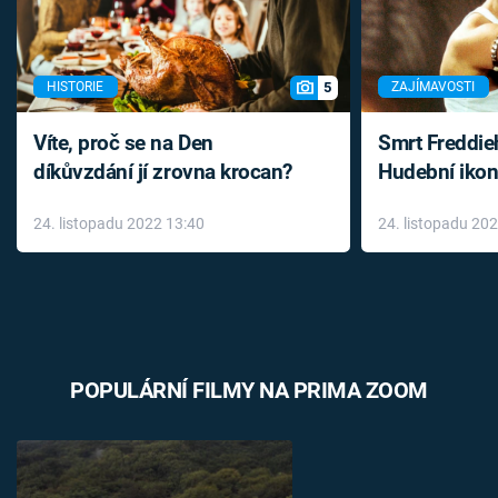
5
HISTORIE
ZAJÍMAVOSTI
Víte, proč se na Den
Smrt Freddie
díkůvzdání jí zrovna krocan?
Hudební ikon
až do konce 
24. listopadu 2022 13:40
24. listopadu 20
léky
POPULÁRNÍ FILMY NA PRIMA ZOOM