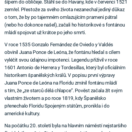
šípem do obličeje. Stáhl se do Havany, kde v červenci 1521
zemřel. Přestože za svého života nezanechal jediný důkaz
o tom, že by po tajemném omlazujícím prameni pátral
(nebo ho dokonce našel), začali ho historikové s fontánou
mládí spojovat už krátce po jeho smrti.
V roce 1535 Gonzalo Fernández de Oviedo y Valdés
obvinil Juana Ponce de Leóna, že fontánu hledal s cílem
vyléčit svou údajnou impotenci. Legendu přiživil v roce
1601 Antonio de Herrera y Tordesillas, který byl oficiálním
historikem španělských králů. V popisu první výpravy
Juana Ponce de Leóna na Floridu zmínil fontánu mládí
s tím, že „ze starců dělá chlapce“. Pověst začala žít svým
vlastním životem a po roce 1819, kdy Španělsko
přenechalo Floridu Spojeným státům, pronikla i do
americké kultury.
Na počátku 20. století byla na hlavním náměstí nejstaršího