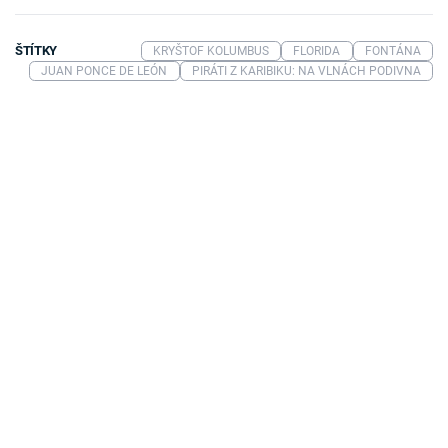
ŠTÍTKY
KRYŠTOF KOLUMBUS
FLORIDA
FONTÁNA
JUAN PONCE DE LEÓN
PIRÁTI Z KARIBIKU: NA VLNÁCH PODIVNA