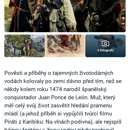
Časopis
Sledujte prima+
Přihlášení
5 fotografií
Sledujte nás
Pověsti a příběhy o tajemných životodárných
vodách kolovaly po zemi dávno před tím, než se
někdy kolem roku 1474 narodil španělský
conquistador Juan Ponce de León. Muž, který
měl celý svůj život zasvětit hledání pramenu
mládí (a jehož příběh si vypůjčili tvůrci filmu
Piráti z Karibiku: Na vlnách podivna), ale nejspíš