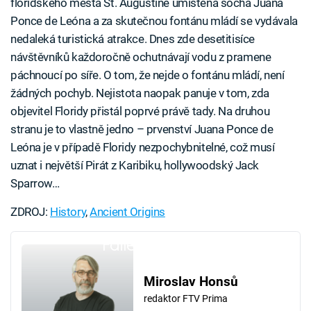
floridského města St. Augustine umístěna socha Juana
Ponce de Leóna a za skutečnou fontánu mládí se vydávala
nedaleká turistická atrakce. Dnes zde desetitisíce
návštěvníků každoročně ochutnávají vodu z pramene
páchnoucí po síře. O tom, že nejde o fontánu mládí, není
žádných pochyb. Nejistota naopak panuje v tom, zda
objevitel Floridy přistál poprvé právě tady. Na druhou
stranu je to vlastně jedno – prvenství Juana Ponce de
Leóna je v případě Floridy nezpochybnitelné, což musí
uznat i největší Pirát z Karibiku, hollywoodský Jack
Sparrow…
ZDROJ:
History
,
Ancient Origins
Failed to fetch
Miroslav Honsů
redaktor FTV Prima