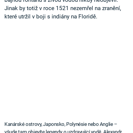
bájnou fontánu s živou vodou nikdy neobjevil.
Jinak by totiž v roce 1521 nezemřel na zranění,
které utržil v boji s indiány na Floridě.
Kanárské ostrovy, Japonsko, Polynésie nebo Anglie –
všude tam objevíte legendy o uzdravující vodě. Alexandr