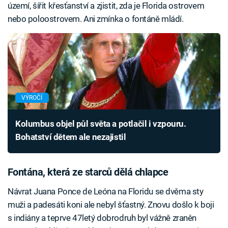
území, šířit křesťanství a zjistit, zda je Florida ostrovem
nebo poloostrovem. Ani zmínka o fontáně mládí.
VÝROČÍ
Kolumbus objel půl světa a potlačil i vzpouru.
Bohatství dětem ale nezajistil
Fontána, která ze starců dělá chlapce
Návrat Juana Ponce de Leóna na Floridu se dvěma sty
muži a padesáti koni ale nebyl šťastný. Znovu došlo k boji
s indiány a teprve 47letý dobrodruh byl vážně zraněn