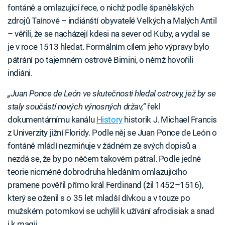
fontáně a omlazující řece, o nichž podle španělských
zdrojů Taínové – indiánští obyvatelé Velkých a Malých Antil
– věřili, že se nacházejí kdesi na sever od Kuby, a vydal se
je v roce 1513 hledat. Formálním cílem jeho výpravy bylo
pátrání po tajemném ostrově Bimini, o němž hovořili
indiáni.
„Juan Ponce de León ve skutečnosti hledal ostrovy, jež by se
staly součástí nových výnosných držav,“
řekl
dokumentárnímu kanálu
History
historik J. Michael Francis
z Univerzity jižní Floridy. Podle něj se Juan Ponce de León o
fontáně mládí nezmiňuje v žádném ze svých dopisů a
nezdá se, že by po něčem takovém pátral. Podle jedné
teorie nicméně dobrodruha hledáním omlazujícího
pramene pověřil přímo král Ferdinand (žil 1452–1516),
který se oženil s o 35 let mladší dívkou a v touze po
mužském potomkovi se uchýlil k užívání afrodisiak a snad
i k magii.