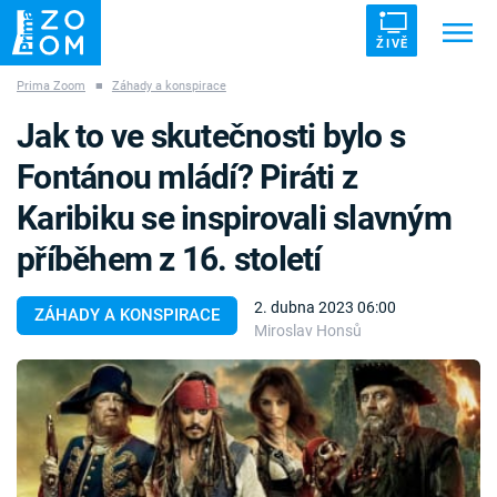
ŽIVĚ
Prima Zoom
■
Záhady a konspirace
Trendy:
ZRÁDCI
UFO
DRUHÁ SVĚTOVÁ VÁLKA
Jak to ve skutečnosti bylo s
ZÁHADY
VETŘELCI DÁVNOVĚKU
Fontánou mládí? Piráti z
Karibiku se inspirovali slavným
příběhem z 16. století
Témata
2. dubna 2023 06:00
ZÁHADY A KONSPIRACE
Miroslav Honsů
Témata
Pořady
TV Program