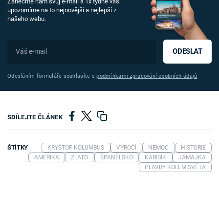
Zanechte nám svůj e-mail a 1x týdně vás
upozorníme na to nejnovější a nejlepší z
našeho webu.
ODESLAT
Odesláním formuláře souhlasíte s
podmínkami zpracování osobních údajů
SDÍLEJTE ČLÁNEK
ŠTÍTKY
KRYŠTOF KOLUMBUS
VÝROČÍ
NEMOC
HISTORIE
AMERIKA
ZLATO
ŠPANĚLSKO
KARIBIK
JAMAJKA
PLAVBY KOLEM SVĚTA