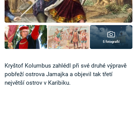
Časopis
Sledujte prima+
Přihlášení
5 fotografií
Sledujte nás
Kryštof Kolumbus zahlédl při své druhé výpravě
pobřeží ostrova Jamajka a objevil tak třetí
největší ostrov v Karibiku.