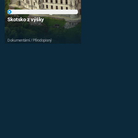
PŘEHRÁT
Skotsko z výšky
Dokumentární / Přírodopisný