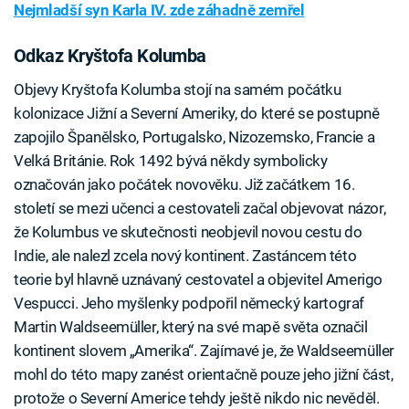
Nejmladší syn Karla IV. zde záhadně zemřel
Odkaz Kryštofa Kolumba
Objevy Kryštofa Kolumba stojí na samém počátku
kolonizace Jižní a Severní Ameriky, do které se postupně
zapojilo Španělsko, Portugalsko, Nizozemsko, Francie a
Velká Británie. Rok 1492 bývá někdy symbolicky
označován jako počátek novověku. Již začátkem 16.
století se mezi učenci a cestovateli začal objevovat názor,
že Kolumbus ve skutečnosti neobjevil novou cestu do
Indie, ale nalezl zcela nový kontinent. Zastáncem této
teorie byl hlavně uznávaný cestovatel a objevitel Amerigo
Vespucci. Jeho myšlenky podpořil německý kartograf
Martin Waldseemüller, který na své mapě světa označil
kontinent slovem „Amerika“. Zajímavé je, že Waldseemüller
mohl do této mapy zanést orientačně pouze jeho jižní část,
protože o Severní Americe tehdy ještě nikdo nic nevěděl.