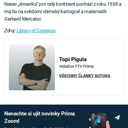
Název „Amerika“ pro celý kontinent pochází z roku 1538 a
má ho na svědomí vlámský kartograf a matematik
Gerhard Mercator.
Zdroj:
Library of Congress
Failed to fetch
Topi Pigula
redaktor FTV Prima
VŠECHNY ČLÁNKY AUTORA
Nenechte si ujít novinky Prima
Zoom!