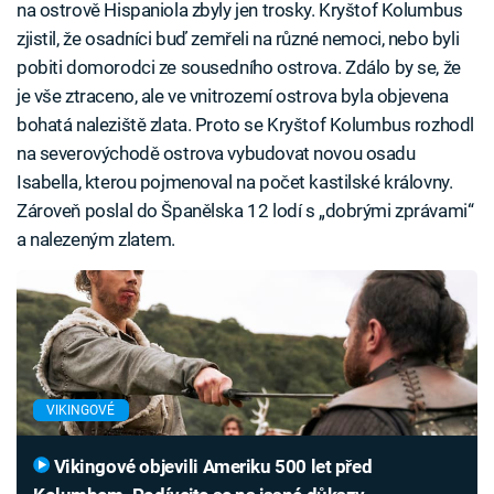
na ostrově Hispaniola zbyly jen trosky. Kryštof Kolumbus
zjistil, že osadníci buď zemřeli na různé nemoci, nebo byli
pobiti domorodci ze sousedního ostrova. Zdálo by se, že
je vše ztraceno, ale ve vnitrozemí ostrova byla objevena
bohatá naleziště zlata. Proto se Kryštof Kolumbus rozhodl
na severovýchodě ostrova vybudovat novou osadu
Isabella, kterou pojmenoval na počet kastilské královny.
Zároveň poslal do Španělska 12 lodí s „dobrými zprávami“
a nalezeným zlatem.
VIKINGOVÉ
Vikingové objevili Ameriku 500 let před