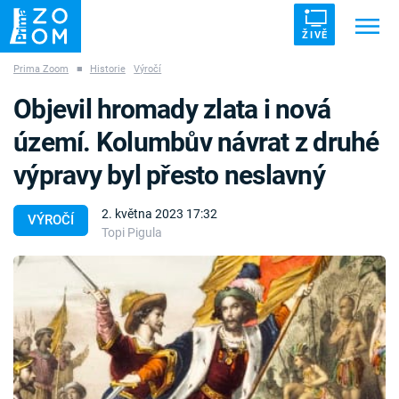
ŽIVĚ
Prima Zoom
■
Historie
Výročí
Trendy:
ZRÁDCI
UFO
DRUHÁ SVĚTOVÁ VÁLKA
Objevil hromady zlata i nová
ZÁHADY
VETŘELCI DÁVNOVĚKU
území. Kolumbův návrat z druhé
výpravy byl přesto neslavný
2. května 2023 17:32
VÝROČÍ
Topi Pigula
Témata
Témata
Pořady
TV Program