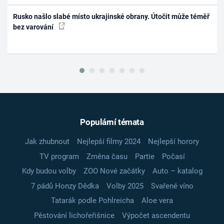
Rusko našlo slabé místo ukrajinské obrany. Útočit může téměř
bez varování
Populární témata
Jak zhubnout
Nejlepší filmy 2024
Nejlepší horory
TV program
Změna času
Partie
Počasí
Kdy budou volby
ZOO Nové začátky
Auto – katalog
7 pádů Honzy Dědka
Volby 2025
Svařené víno
Tatarák podle Pohlreicha
Aloe vera
Pěstování lichořeřišnice
Výpočet ascendentu