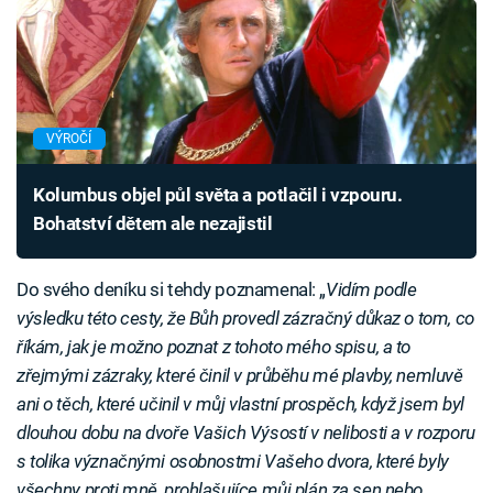
VÝROČÍ
Kolumbus objel půl světa a potlačil i vzpouru.
Bohatství dětem ale nezajistil
Do svého deníku si tehdy poznamenal: „
Vidím podle
výsledku této cesty, že Bůh provedl zázračný důkaz o tom, co
říkám, jak je možno poznat z tohoto mého spisu, a to
zřejmými zázraky, které činil v průběhu mé plavby, nemluvě
ani o těch, které učinil v můj vlastní prospěch, když jsem byl
dlouhou dobu na dvoře Vašich Výsostí v nelibosti a v rozporu
s tolika význačnými osobnostmi Vašeho dvora, které byly
všechny proti mně, prohlašujíce můj plán za sen nebo