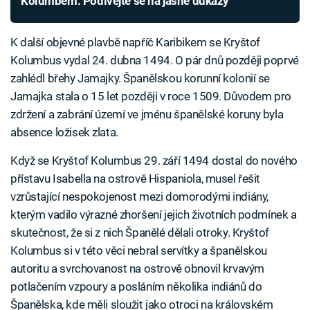
Kolumbem. Podívejte se na jasné důkazy
K další objevné plavbě napříč Karibikem se Kryštof
Kolumbus vydal 24. dubna 1494. O pár dnů později poprvé
zahlédl břehy Jamajky. Španělskou korunní kolonií se
Jamajka stala o 15 let později v roce 1509. Důvodem pro
zdržení a zabrání území ve jménu španělské koruny byla
absence ložisek zlata.
Když se Kryštof Kolumbus 29. září 1494 dostal do nového
přístavu Isabella na ostrově Hispaniola, musel řešit
vzrůstající nespokojenost mezi domorodými indiány,
kterým vadilo výrazné zhoršení jejich životních podmínek a
skutečnost, že si z nich Španělé dělali otroky. Kryštof
Kolumbus si v této věci nebral servítky a španělskou
autoritu a svrchovanost na ostrově obnovil krvavým
potlačením vzpoury a posláním několika indiánů do
Španělska, kde měli sloužit jako otroci na královském