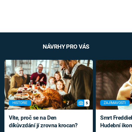
NÁVRHY PRO VÁS
5
HISTORIE
ZAJÍMAVOSTI
Víte, proč se na Den
Smrt Freddie
díkůvzdání jí zrovna krocan?
Hudební ikon