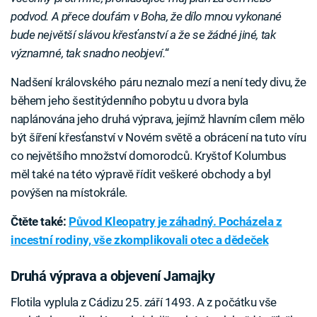
podvod. A přece doufám v Boha, že dílo mnou vykonané
bude největší slávou křesťanství a že se žádné jiné, tak
významné, tak snadno neobjeví.
“
Nadšení královského páru neznalo mezí a není tedy divu, že
během jeho šestitýdenního pobytu u dvora byla
naplánována jeho druhá výprava, jejímž hlavním cílem mělo
být šíření křesťanství v Novém světě a obrácení na tuto víru
co největšího množství domorodců. Kryštof Kolumbus
měl také na této výpravě řídit veškeré obchody a byl
povýšen na místokrále.
Čtěte také:
Původ Kleopatry je záhadný. Pocházela z
incestní rodiny, vše zkomplikovali otec a dědeček
Druhá výprava a objevení Jamajky
Flotila vyplula z Cádizu 25. září 1493. A z počátku vše