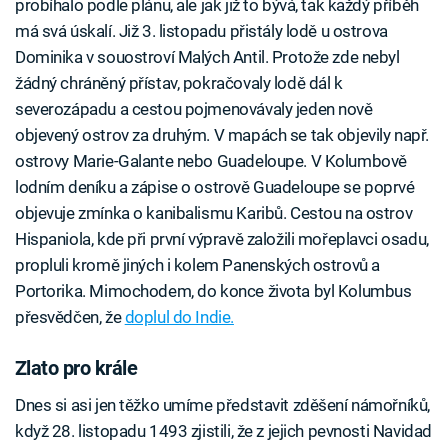
probíhalo podle plánu, ale jak již to bývá, tak každý příběh
má svá úskalí. Již 3. listopadu přistály lodě u ostrova
Dominika v souostroví Malých Antil. Protože zde nebyl
žádný chráněný přístav, pokračovaly lodě dál k
severozápadu a cestou pojmenovávaly jeden nově
objevený ostrov za druhým. V mapách se tak objevily např.
ostrovy Marie-Galante nebo Guadeloupe. V Kolumbově
lodním deníku a zápise o ostrově Guadeloupe se poprvé
objevuje zmínka o kanibalismu Karibů. Cestou na ostrov
Hispaniola, kde při první výpravě založili mořeplavci osadu,
propluli kromě jiných i kolem Panenských ostrovů a
Portorika. Mimochodem, do konce života byl Kolumbus
přesvědčen, že
doplul do Indie.
Zlato pro krále
Dnes si asi jen těžko umíme představit zděšení námořníků,
když 28. listopadu 1493 zjistili, že z jejich pevnosti Navidad