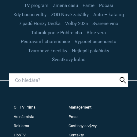
TV program
Změna času
Partie
Počasí
Kdy budou volby
ZOO Nové začátky
Auto – katalog
7 pádů Honzy Dědka
Volby 2025
Svařené víno
Tatarák podle Pohlreicha
Aloe vera
Pěstování lichořeřišnice
Výpočet ascendentu
Tvarohové knedlíky
Nejlepší palačinky
Švestkový koláč
O FTV Prima
Management
Volná místa
Press
Reklama
Castingy a výzvy
HbbTV
Kontakty