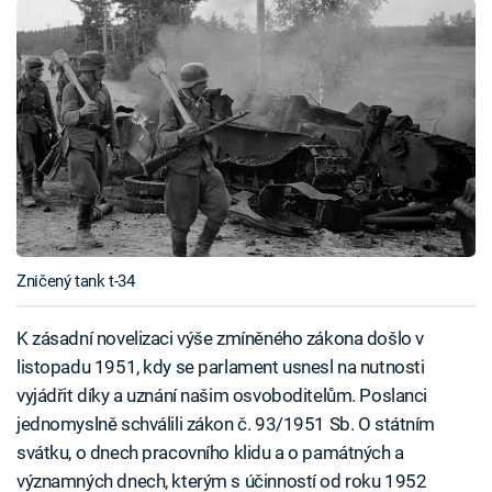
Zničený tank t-34
K zásadní novelizaci výše zmíněného zákona došlo v
listopadu 1951, kdy se parlament usnesl na nutnosti
vyjádřit díky a uznání našim osvoboditelům. Poslanci
jednomyslně schválili zákon č. 93/1951 Sb. O státním
svátku, o dnech pracovního klidu a o památných a
významných dnech, kterým s účinností od roku 1952