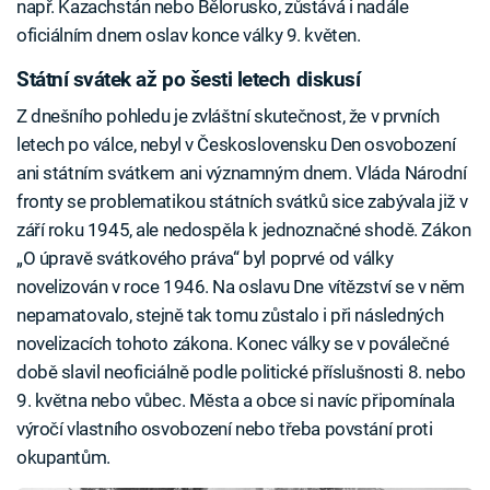
např. Kazachstán nebo Bělorusko, zůstává i nadále
oficiálním dnem oslav konce války 9. květen.
Státní svátek až po šesti letech diskusí
Z dnešního pohledu je zvláštní skutečnost, že v prvních
letech po válce, nebyl v Československu Den osvobození
ani státním svátkem ani významným dnem. Vláda Národní
fronty se problematikou státních svátků sice zabývala již v
září roku 1945, ale nedospěla k jednoznačné shodě. Zákon
„O úpravě svátkového práva“ byl poprvé od války
novelizován v roce 1946. Na oslavu Dne vítězství se v něm
nepamatovalo, stejně tak tomu zůstalo i při následných
novelizacích tohoto zákona. Konec války se v poválečné
době slavil neoficiálně podle politické příslušnosti 8. nebo
9. května nebo vůbec. Města a obce si navíc připomínala
výročí vlastního osvobození nebo třeba povstání proti
okupantům.