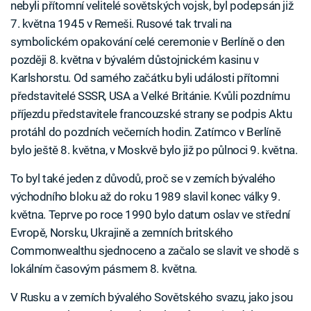
nebyli přítomní velitelé sovětských vojsk, byl podepsán již
7. května 1945 v Remeši. Rusové tak trvali na
symbolickém opakování celé ceremonie v Berlíně o den
později 8. května v bývalém důstojnickém kasinu v
Karlshorstu. Od samého začátku byli události přítomni
představitelé SSSR, USA a Velké Británie. Kvůli pozdnímu
příjezdu představitele francouzské strany se podpis Aktu
protáhl do pozdních večerních hodin. Zatímco v Berlíně
bylo ještě 8. května, v Moskvě bylo již po půlnoci 9. května.
To byl také jeden z důvodů, proč se v zemích bývalého
východního bloku až do roku 1989 slavil konec války 9.
května. Teprve po roce 1990 bylo datum oslav ve střední
Evropě, Norsku, Ukrajině a zemních britského
Commonwealthu sjednoceno a začalo se slavit ve shodě s
lokálním časovým pásmem 8. května.
V Rusku a v zemích bývalého Sovětského svazu, jako jsou