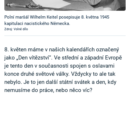
Časopis
Polní maršál Wilhelm Keitel posepisuje 8. května 1945
Sledujte prima+
kapitulaci nacistického Německa.
Zdroj: Volné dílo
Přihlášení
8. květen máme v našich kalendářích označený
jako „Den vítězství“. Ve střední a západní Evropě
Sledujte nás
je tento den v současnosti spojen s oslavami
konce druhé světové války. Vždycky to ale tak
nebylo. Je to jen další státní svátek a den, kdy
nemusíme do práce, nebo něco víc?