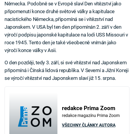
Německa. Podobně se v Evropě slaví Den vítězství jako
připomenutí konce druhé světové války a kapitulace
nacistického Německa, připomíná se i vítězství nad
Japonskem. V USA byl ten den připomínán 2. září v den
výročí podpisu japonské kapitulace na lodi USS Missouri v
roce 1945. Tento den je také všeobecně vnímán jako
výročí konce války v Asii.
O den později, tedy 3. září, si své vítězství nad Japonskem
připomíná i Čínská lidová republika. V Severní a Jižní Koreji
se výročí vítězství nad Japonskem slaví již 15. srpna.
redakce Prima Zoom
redakce magazínu Prima Zoom
VŠECHNY ČLÁNKY AUTORA