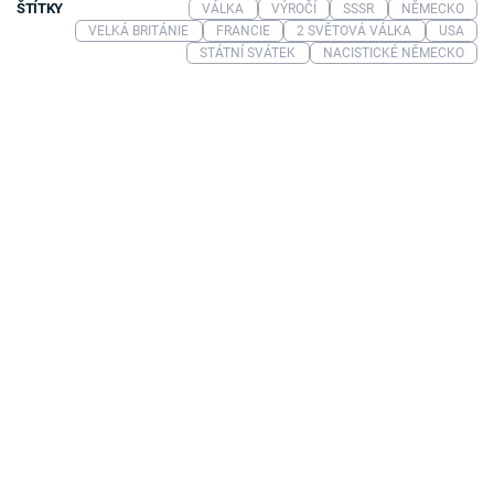
ŠTÍTKY
VÁLKA
VÝROČÍ
SSSR
NĚMECKO
VELKÁ BRITÁNIE
FRANCIE
2 SVĚTOVÁ VÁLKA
USA
STÁTNÍ SVÁTEK
NACISTICKÉ NĚMECKO