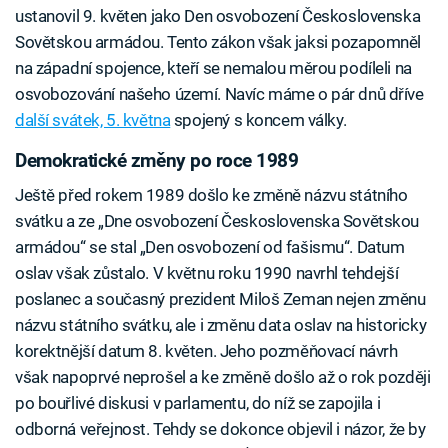
ustanovil 9. květen jako Den osvobození Československa
Sovětskou armádou. Tento zákon však jaksi pozapomněl
na západní spojence, kteří se nemalou měrou podíleli na
osvobozování našeho území. Navíc máme o pár dnů dříve
další svátek, 5. května
spojený s koncem války.
Demokratické změny po roce 1989
Ještě před rokem 1989 došlo ke změně názvu státního
svátku a ze „Dne osvobození Československa Sovětskou
armádou“ se stal „Den osvobození od fašismu“. Datum
oslav však zůstalo. V květnu roku 1990 navrhl tehdejší
poslanec a současný prezident Miloš Zeman nejen změnu
názvu státního svátku, ale i změnu data oslav na historicky
korektnější datum 8. květen. Jeho pozměňovací návrh
však napoprvé neprošel a ke změně došlo až o rok později
po bouřlivé diskusi v parlamentu, do níž se zapojila i
odborná veřejnost. Tehdy se dokonce objevil i názor, že by