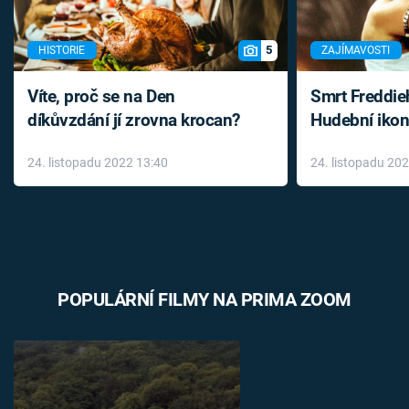
5
HISTORIE
ZAJÍMAVOSTI
Víte, proč se na Den
Smrt Freddie
díkůvzdání jí zrovna krocan?
Hudební ikon
až do konce 
24. listopadu 2022 13:40
24. listopadu 20
léky
POPULÁRNÍ FILMY NA PRIMA ZOOM