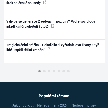
útok na české sousedy
Vyhýbá se generace Z vedoucím pozicím? Podle sociologů
mladí kariéru obětují jistotě
Tragická čelní srážka u Pohořelic si vyžádala dva životy. Čtyři
lidé utrpěli těžká zranění
Populární témata
Jak zhubnout
Nejlepší filmy 2024
Nejlepší horory