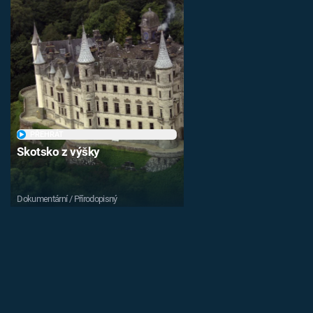
PŘEHRÁT
Skotsko z výšky
Dokumentární / Přírodopisný