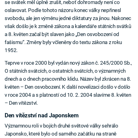
se svátek měl úplně zrušit, neboť dohromady není co
oslavovat. Podle tohoto názoru konec války nepřinesl
svobodu, ale jen výměnu jedné diktatury za jinou. Nakonec
však došlo je k změně zákona a kalendáře státních svátků
a 8. květen začal být slaven jako „Den osvobození od
fašismu“. Změny byly včleněny do textu zákona z roku
1952.
Teprve v roce 2000 byl vydán nový zákon č. 245/2000 Sb.,
O státních svátcích, o ostatních svátcích, o významných
dnech a o dnech pracovního klidu. Název byl zkrácen na 8.
květen – Den osvobození. K další novelizaci došlo v došlo
v roce 2004 a s platností od 10. 2. 2004 slavíme 8. květen
– Den vítězství.
Den vítězství nad Japonskem
Významnou roli v bojích druhé světové války sehrálo
Japonsko, které bylo od samého začátku na straně