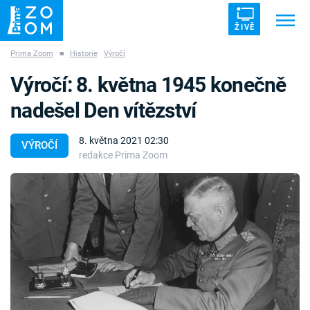
ŽIVĚ
Prima Zoom
■
Historie
Výročí
Trendy:
ZRÁDCI
UFO
DRUHÁ SVĚTOVÁ VÁLKA
Výročí: 8. května 1945 konečně
ZÁHADY
VETŘELCI DÁVNOVĚKU
nadešel Den vítězství
8. května 2021 02:30
VÝROČÍ
redakce Prima Zoom
Témata
Témata
Pořady
TV Program