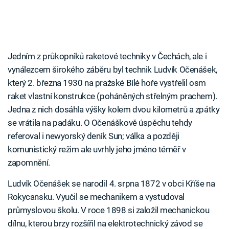
Jedním z průkopníků raketové techniky v Čechách, ale i
vynálezcem širokého záběru byl technik Ludvík Očenášek,
který 2. března 1930 na pražské Bílé hoře vystřelil osm
raket vlastní konstrukce (poháněných střelným prachem).
Jedna z nich dosáhla výšky kolem dvou kilometrů a zpátky
se vrátila na padáku. O Očenáškově úspěchu tehdy
referoval i newyorský deník Sun; válka a později
komunistický režim ale uvrhly jeho jméno téměř v
zapomnění.
Ludvík Očenášek se narodil 4. srpna 1872 v obci Kříše na
Rokycansku. Vyučil se mechanikem a vystudoval
průmyslovou školu. V roce 1898 si založil mechanickou
dílnu, kterou brzy rozšířil na elektrotechnický závod se