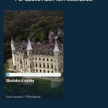
PŘEHRÁT
Skotsko z výšky
Dokumentární / Přírodopisný