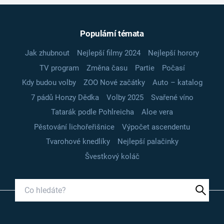
Populární témata
Jak zhubnout
Nejlepší filmy 2024
Nejlepší horory
TV program
Změna času
Partie
Počasí
Kdy budou volby
ZOO Nové začátky
Auto – katalog
7 pádů Honzy Dědka
Volby 2025
Svařené víno
Tatarák podle Pohlreicha
Aloe vera
Pěstování lichořeřišnice
Výpočet ascendentu
Tvarohové knedlíky
Nejlepší palačinky
Švestkový koláč