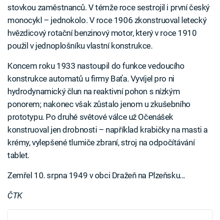
stovkou zaměstnanců. V témže roce sestrojil i první český
monocykl – jednokolo. V roce 1906 zkonstruoval letecký
hvězdicový rotační benzinový motor, který v roce 1910
použil v jednoplošníku vlastní konstrukce.
Koncem roku 1933 nastoupil do funkce vedoucího
konstrukce automatů u firmy Baťa. Vyvíjel pro ni
hydrodynamický člun na reaktivní pohon s nízkým
ponorem; nakonec však zůstalo jenom u zkušebního
prototypu. Po druhé světové válce už Očenášek
konstruoval jen drobnosti – například krabičky na masti a
krémy, vylepšené tlumiče zbraní, stroj na odpočítávání
tablet.
Zemřel 10. srpna 1949 v obci Dražeň na Plzeňsku...
ČTK