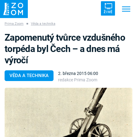
ŽIVĚ
Prima Zoom
■
Věda a technika
Trendy:
ZRÁDCI
UFO
DRUHÁ SVĚTOVÁ VÁLKA
Zapomenutý tvůrce vzdušného
ZÁHADY
VETŘELCI DÁVNOVĚKU
torpéda byl Čech – a dnes má
výročí
2. března 2015 06:00
VĚDA A TECHNIKA
redakce Prima Zoom
Témata
Témata
Pořady
TV Program