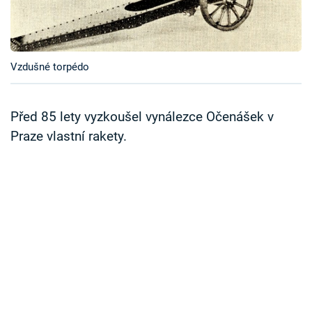
Časopis
Sledujte prima+
Vzdušné torpédo
Přihlášení
Před 85 lety vyzkoušel vynálezce Očenášek v
Praze vlastní rakety.
Sledujte nás