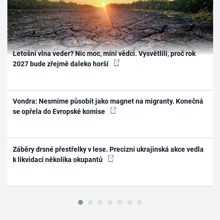
Letošní vlna veder? Nic moc, míní vědci. Vysvětlili, proč rok
2027 bude zřejmě daleko horší
Vondra: Nesmíme působit jako magnet na migranty. Konečná
se opřela do Evropské komise
Záběry drsné přestřelky v lese. Precizní ukrajinská akce vedla
k likvidaci několika okupantů