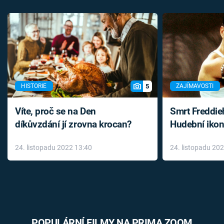
5
HISTORIE
ZAJÍMAVOSTI
Víte, proč se na Den
Smrt Freddie
díkůvzdání jí zrovna krocan?
Hudební ikon
až do konce 
24. listopadu 2022 13:40
24. listopadu 20
léky
POPULÁRNÍ FILMY NA PRIMA ZOOM