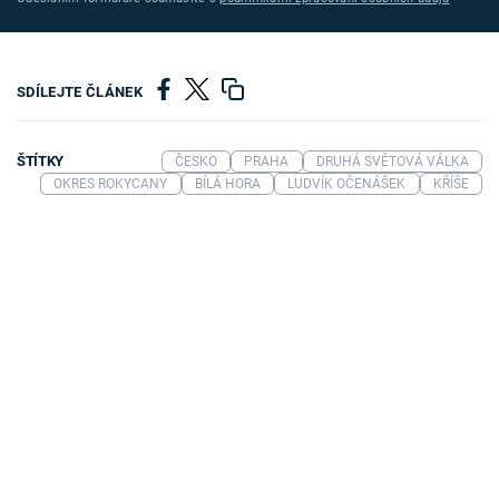
SDÍLEJTE ČLÁNEK
ŠTÍTKY
ČESKO
PRAHA
DRUHÁ SVĚTOVÁ VÁLKA
OKRES ROKYCANY
BÍLÁ HORA
LUDVÍK OČENÁŠEK
KŘÍŠE