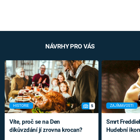
NÁVRHY PRO VÁS
5
HISTORIE
ZAJÍMAVOSTI
Víte, proč se na Den
Smrt Freddie
díkůvzdání jí zrovna krocan?
Hudební ikon
až do konce 