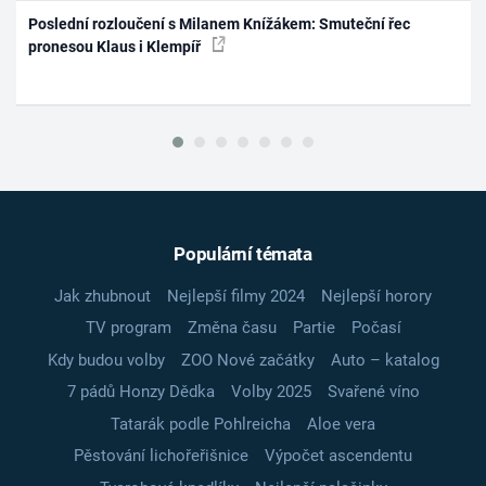
Poslední rozloučení s Milanem Knížákem: Smuteční řec
pronesou Klaus i Klempíř
Populární témata
Jak zhubnout
Nejlepší filmy 2024
Nejlepší horory
TV program
Změna času
Partie
Počasí
Kdy budou volby
ZOO Nové začátky
Auto – katalog
7 pádů Honzy Dědka
Volby 2025
Svařené víno
Tatarák podle Pohlreicha
Aloe vera
Pěstování lichořeřišnice
Výpočet ascendentu