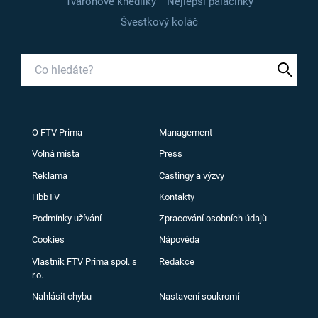
Tvarohové knedlíky
Nejlepší palačinky
Švestkový koláč
O FTV Prima
Management
Volná místa
Press
Reklama
Castingy a výzvy
HbbTV
Kontakty
Podmínky užívání
Zpracování osobních údajů
Cookies
Nápověda
Vlastník FTV Prima spol. s
Redakce
r.o.
Nahlásit chybu
Nastavení soukromí