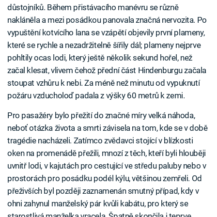
důstojníků. Během přistávacího manévru se různě
nakláněla a mezi posádkou panovala značná nervozita. Po
vypuštění kotvícího lana se vzápětí objevily první plameny,
které se rychle a nezadržitelně šířily dál; plameny nejprve
pohltily ocas lodi, který ještě několik sekund hořel, než
začal klesat, vlivem čehož přední část Hindenburgu začala
stoupat vzhůru k nebi. Za méně než minutu od vypuknutí
požáru vzducholoď padala z výšky 60 metrů k zemi.
Pro pasažéry bylo přežití do značné míry velká náhoda,
neboť otázka života a smrti závisela na tom, kde se v době
tragédie nacházeli. Zatímco zvědavci stojící v blízkosti
oken na promenádě přežili, mnozí z těch, kteří byli hlouběji
uvnitř lodi, v kajutách pro cestující ve středu paluby nebo v
prostorách pro posádku podél kýlu, většinou zemřeli. Od
přeživších byl později zaznamenán smutný případ, kdy v
ohni zahynul manželský pár kvůli kabátu, pro který se
starostlivá manželka vracela. Špatně skončila i teprve