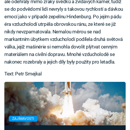
ale odehrály mimo zraky svědků a zvídavých kamer, tudíž
se do podvědomí lidí nevryly s takovou rychlostí a dávkou
emocí jako v případě zepelínu Hindenburg. Po jejím pádu
éra vzducholodí utrpěla obrovskou ránu, ze které se již
nikdy nevzpamatovala. Nemalou měrou se nad
markantním úbytkem vzducholodí podílela druhá světová
válka, jejíž mašinérie si nemohla dovolit plýtvat cenným
materiálem na civilní dopravu. Mnohé vzducholodě se
nakonec rozebraly a jejich díly byly použity pro letadla.
Text: Petr Smejkal
ZAJÍMAVOSTI