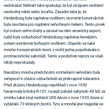
nedokázal. Někteří také spekulují, že byl strůjcem neštěstí
nevhodný nátěr nebo bouřka. Zásadní také je, že
Hindenburg byla naplněna vodíkem, nicméně konstrukčně
byla navržena pro naplnění nehořlavým heliem. Tento prvek
byl ovšem velmi drahý a závisel na něm americký export,
tudíž byla vzducholoď Hindenburg naplněna levnějším,
ovšem extrémně hořlavým vodíkem. Objevilo se také
mnoho konspiračních teorií, z nichž jedna pojednávala o
protinacistické sabotáži. Tento a podobné názory se však
nikdy neprokázaly.
Navzdory mnoha předchozím smrtelným nehodám byla
veřejnost k otázce vzducholodí až překvapivě tolerantní.
Před zkázou Hindenburgu například v roce 1930
havarovala britská R-101, na jejíž palubě zahynulo 48 lidí, za
zmínku také stojí neštěstí USS Akron v roce 1933, které si
vyžádalo 73 lidských životů. Tyto a mnohé jiné tragédie se