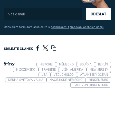
ODESLAT
Odesláním formuláře souhlasíte s
podmínkami zpracování osobních údajů
SDÍLEJTE ČLÁNEK
ŠTÍTKY
HISTORIE
NĚMECKO
BOUŘKA
BERLÍN
NIZOZEMSKO
TRAGEDIE
JIŽNÍ AMERIKA
NEW JERSEY
USA
VZDUCHOLOĎ
ATLANTSKÝ OCEÁN
DRUHÁ SVĚTOVÁ VÁLKA
NACISTICKÉ NĚMECKO
HINDENBURG
PAUL VON HINDENBURG