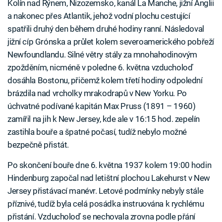
Kolín nad Rýnem, Nizozemsko, kanál La Manche, jižní Anglii
a nakonec přes Atlantik, jehož vodní plochu cestující
spatřili druhý den během druhé hodiny ranní. Následoval
jižní cíp Grónska a průlet kolem severoamerického pobřeží
Newfoundlandu. Silné větry stály za mnohahodinovým
zpožděním, nicméně v poledne 6. května vzducholoď
dosáhla Bostonu, přičemž kolem třetí hodiny odpolední
brázdila nad vrcholky mrakodrapů v New Yorku. Po
úchvatné podívané kapitán Max Pruss (1891 – 1960)
zamířil na jih k New Jersey, kde ale v 16:15 hod. zepelín
zastihla bouře a špatné počasí, tudíž nebylo možné
bezpečně přistát.
Po skončení bouře dne 6. května 1937 kolem 19:00 hodin
Hindenburg započal nad letištní plochou Lakehurst v New
Jersey přistávací manévr. Letové podmínky nebyly stále
příznivé, tudíž byla celá posádka instruována k rychlému
přistání. Vzducholoď se nechovala zrovna podle přání