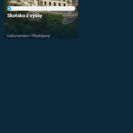
PŘEHRÁT
Skotsko z výšky
Dokumentární / Přírodopisný