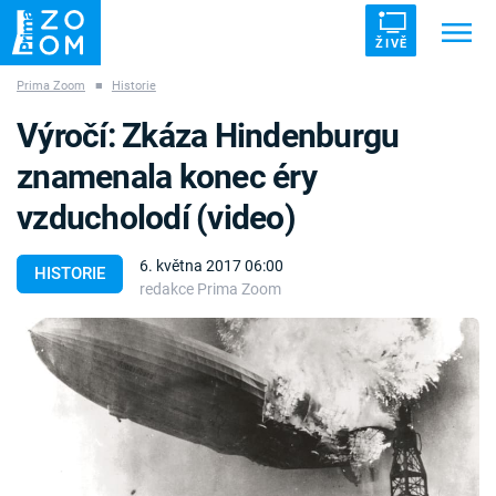
ŽIVĚ
Prima Zoom
■
Historie
Trendy:
ZRÁDCI
UFO
DRUHÁ SVĚTOVÁ VÁLKA
Výročí: Zkáza Hindenburgu
ZÁHADY
VETŘELCI DÁVNOVĚKU
znamenala konec éry
vzducholodí (video)
6. května 2017 06:00
HISTORIE
redakce Prima Zoom
Témata
Témata
Pořady
TV Program