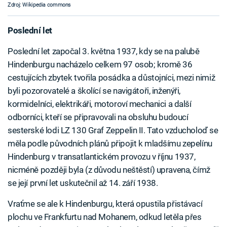
Zdroj: Wikipedia commons
Poslední let
Poslední let započal 3. května 1937, kdy se na palubě
Hindenburgu nacházelo celkem 97 osob; kromě 36
cestujících zbytek tvořila posádka a důstojníci, mezi nimiž
byli pozorovatelé a školící se navigátoři, inženýři,
kormidelníci, elektrikáři, motoroví mechanici a další
odborníci, kteří se připravovali na obsluhu budoucí
sesterské lodi LZ 130 Graf Zeppelin II. Tato vzducholoď se
měla podle původních plánů připojit k mladšímu zepelínu
Hindenburg v transatlantickém provozu v říjnu 1937,
nicméně později byla (z důvodu neštěstí) upravena, čímž
se její první let uskutečnil až 14. září 1938.
Vraťme se ale k Hindenburgu, která opustila přistávací
plochu ve Frankfurtu nad Mohanem, odkud letěla přes