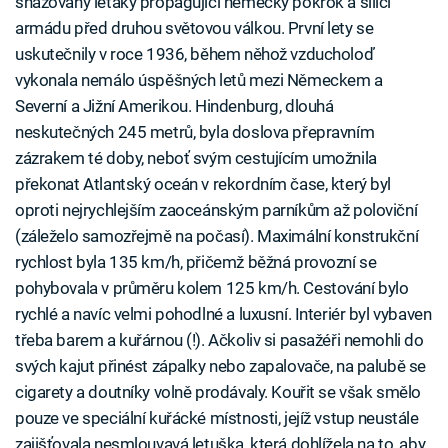
shazovány letáky propagující německý pokrok a sílící
armádu před druhou světovou válkou. První lety se
uskutečnily v roce 1936, během něhož vzducholoď
vykonala nemálo úspěšných letů mezi Německem a
Severní a Jižní Amerikou. Hindenburg, dlouhá
neskutečných 245 metrů, byla doslova přepravním
zázrakem té doby, neboť svým cestujícím umožnila
překonat Atlantský oceán v rekordním čase, který byl
oproti nejrychlejším zaoceánským parníkům až poloviční
(záleželo samozřejmě na počasí). Maximální konstrukční
rychlost byla 135 km/h, přičemž běžná provozní se
pohybovala v průměru kolem 125 km/h. Cestování bylo
rychlé a navíc velmi pohodlné a luxusní. Interiér byl vybaven
třeba barem a kuřárnou (!). Ačkoliv si pasažéři nemohli do
svých kajut přinést zápalky nebo zapalovače, na palubě se
cigarety a doutníky volně prodávaly. Kouřit se však smělo
pouze ve speciální kuřácké místnosti, jejíž vstup neustále
zajišťovala nesmlouvavá letuška, která dohlížela na to, aby