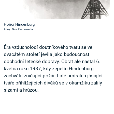
Časopis
Sledujte prima+
Hořící Hindenburg
Zdroj: Gus Pasquerella
Přihlášení
Éra vzducholodí doutníkového tvaru se ve
Sledujte nás
dvacátém století jevila jako budoucnost
obchodní letecké dopravy. Obrat ale nastal 6.
května roku 1937, kdy zepelín Hindenburg
zachvátil zničující požár. Lidé umírali a jásající
tváře přihlížejících diváků se v okamžiku zalily
slzami a hrůzou.