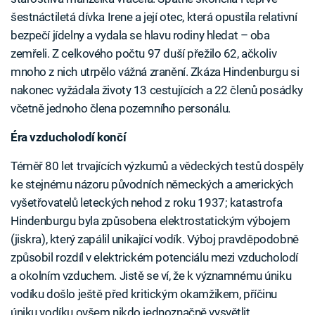
šestnáctiletá dívka Irene a její otec, která opustila relativní
bezpečí jídelny a vydala se hlavu rodiny hledat – oba
zemřeli. Z celkového počtu 97 duší přežilo 62, ačkoliv
mnoho z nich utrpělo vážná zranění. Zkáza Hindenburgu si
nakonec vyžádala životy 13 cestujících a 22 členů posádky
včetně jednoho člena pozemního personálu.
Éra vzducholodí končí
Téměř 80 let trvajících výzkumů a vědeckých testů dospěly
ke stejnému názoru původních německých a amerických
vyšetřovatelů leteckých nehod z roku 1937; katastrofa
Hindenburgu byla způsobena elektrostatickým výbojem
(jiskra), který zapálil unikající vodík. Výboj pravděpodobně
způsobil rozdíl v elektrickém potenciálu mezi vzducholodí
a okolním vzduchem. Jistě se ví, že k významnému úniku
vodíku došlo ještě před kritickým okamžikem, příčinu
úniku vodíku ovšem nikdo jednoznačně vysvětlit