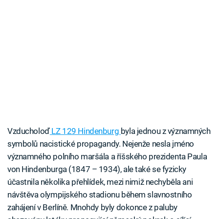
Vzducholoď
LZ 129 Hindenburg
byla jednou z významných
symbolů nacistické propagandy. Nejenže nesla jméno
významného polního maršála a říšského prezidenta Paula
von Hindenburga (1847 – 1934), ale také se fyzicky
účastnila několika přehlídek, mezi nimiž nechyběla ani
návštěva olympijského stadionu během slavnostního
zahájení v Berlíně. Mnohdy byly dokonce z paluby