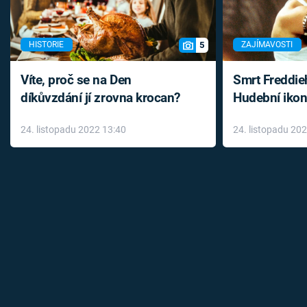
5
HISTORIE
ZAJÍMAVOSTI
Víte, proč se na Den
Smrt Freddie
díkůvzdání jí zrovna krocan?
Hudební ikon
až do konce 
24. listopadu 2022 13:40
24. listopadu 20
léky