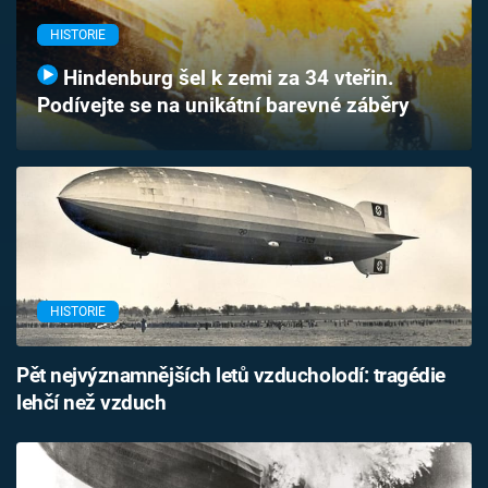
Časopis
HISTORIE
Sledujte prima+
Hindenburg šel k zemi za 34 vteřin.
Podívejte se na unikátní barevné záběry
Přihlášení
Sledujte nás
HISTORIE
Pět nejvýznamnějších letů vzducholodí: tragédie
lehčí než vzduch