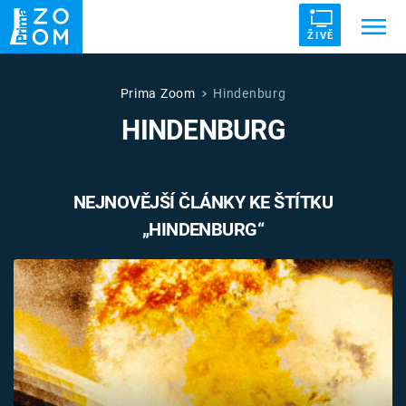
ŽIVĚ
Trendy:
ZRÁDCI
UFO
DRUHÁ SVĚTOVÁ VÁLKA
Prima Zoom
Hindenburg
HINDENBURG
ZÁHADY
VETŘELCI DÁVNOVĚKU
NEJNOVĚJŠÍ ČLÁNKY KE ŠTÍTKU
„HINDENBURG“
Témata
Témata
Pořady
TV Program