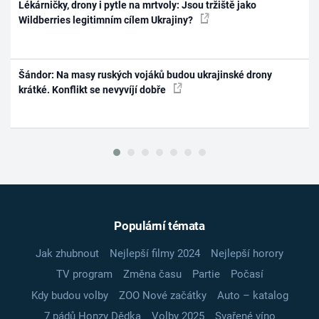
Lékárničky, drony i pytle na mrtvoly: Jsou tržiště jako
Wildberries legitimním cílem Ukrajiny?
Šándor: Na masy ruských vojáků budou ukrajinské drony
krátké. Konflikt se nevyvíjí dobře
Populární témata
Jak zhubnout
Nejlepší filmy 2024
Nejlepší horory
TV program
Změna času
Partie
Počasí
Kdy budou volby
ZOO Nové začátky
Auto – katalog
7 pádů Honzy Dědka
Volby 2025
Svařené víno