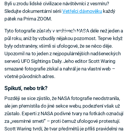
Byli u zrodu lidské civilizace návštěvníci z vesmíru?
Sledujte dokumentární sérii
Vetřelci dávnověku
každý
pátek na Prima ZOOM.
Tyto fotografie zůstaly v archivech NASA déle než jeden a
Failed to fetch
půl roku, aniž by vzbudily nějakou pozornost. Teprve když
byly odstraněny, všimli si ufologové, že se něco děje.
Upozornil na to jeden z nejpopulárnějších nadšeneckých
serverů UFO Sightings Daily. Jeho editor Scott Waring
smazané fotografie získal a nahrál je na vlastní web –
včetně původních adres.
Spikutí, nebo trik?
Později se sice zjistilo, že NASA fotografie neodstranila,
ale jen přemístila do jiné sekce webu, podezření však už
zůstalo. Experti z NASA podivné tvary na fotkách označují
za „vesmírné smetí“ – proti čemuž ufologové protestují.
Scott Waring tvrdí, že tvar předmětů je příliš pravidelný na