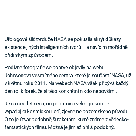
Ufologové šílí: tvrdí, že NASA se pokusila skrýt důkazy
existence jiných inteligentních tvorů – a navíc mimořádně
břidilským způsobem.
Podivné fotografie se poprvé objevily na webu
Johnsonova vesmírného centra, které je součástí NASA, už
v květnu roku 2011. Na webech NASA však přibývá každý
den tolik fotek, že si této konkrétní nikdo nepovšiml.
Je na ní vidět něco, co připomíná velmi pokročile
vypadající kosmickou loď, zjevně ne pozemského původu.
O to je útvar podobnější raketám, které známe z vědecko-
fantastických filmů. Možná je jim až příliš podobný...