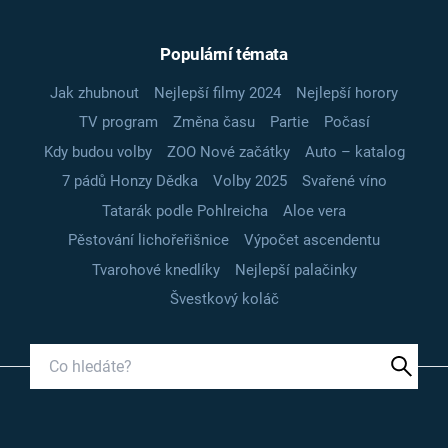
Populární témata
Jak zhubnout
Nejlepší filmy 2024
Nejlepší horory
TV program
Změna času
Partie
Počasí
Kdy budou volby
ZOO Nové začátky
Auto – katalog
7 pádů Honzy Dědka
Volby 2025
Svařené víno
Tatarák podle Pohlreicha
Aloe vera
Pěstování lichořeřišnice
Výpočet ascendentu
Tvarohové knedlíky
Nejlepší palačinky
Švestkový koláč