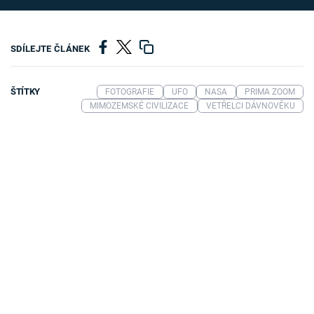
SDÍLEJTE ČLÁNEK
ŠTÍTKY
FOTOGRAFIE
UFO
NASA
PRIMA ZOOM
MIMOZEMSKÉ CIVILIZACE
VETŘELCI DÁVNOVĚKU