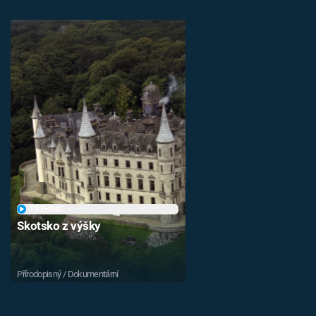
PŘEHRÁT
Skotsko z výšky
Přírodopisný / Dokumentární