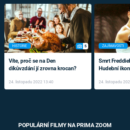
5
HISTORIE
ZAJÍMAVOSTI
Víte, proč se na Den
Smrt Freddie
díkůvzdání jí zrovna krocan?
Hudební ikon
až do konce 
24. listopadu 2022 13:40
24. listopadu 20
léky
POPULÁRNÍ FILMY NA PRIMA ZOOM