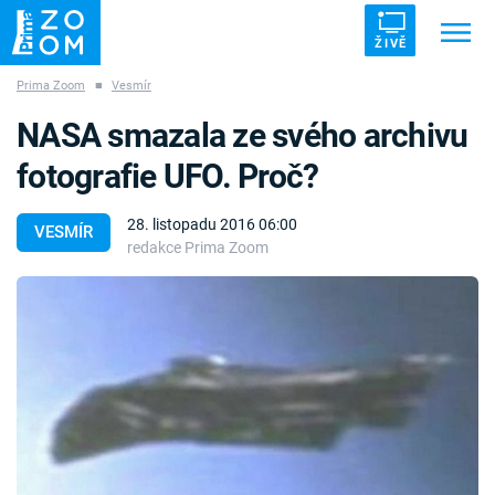
ŽIVĚ
Prima Zoom
■
Vesmír
Trendy:
ZRÁDCI
UFO
DRUHÁ SVĚTOVÁ VÁLKA
NASA smazala ze svého archivu
ZÁHADY
VETŘELCI DÁVNOVĚKU
fotografie UFO. Proč?
28. listopadu 2016 06:00
VESMÍR
redakce Prima Zoom
Témata
Témata
Pořady
TV Program