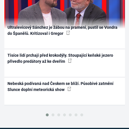
Ultralevicový Sánchez je žábou na prameni, pustil se Vondra
do Španělů. Kritizoval i Gregor
Tisíce lidí prchají před krokodýly. Stoupající keňské jezero
přivedlo predátory až ke dveřím
Nebeská podívaná nad Českem se blíží. Působivé zatmění
Slunce doplní meteorická show