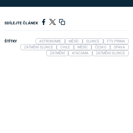
SDÍLEJTE ČLÁNEK
ŠTÍTKY
ASTRONOMIE
MĚSÍC
SLUNCE
FTV PRIMA
ZATMĚNÍ SLUNCE
CHILE
MĚSÍC
ČESKO
OPAVA
ZATMĚNÍ
ATACAMA
ZATMĚNÍ SLUNCE