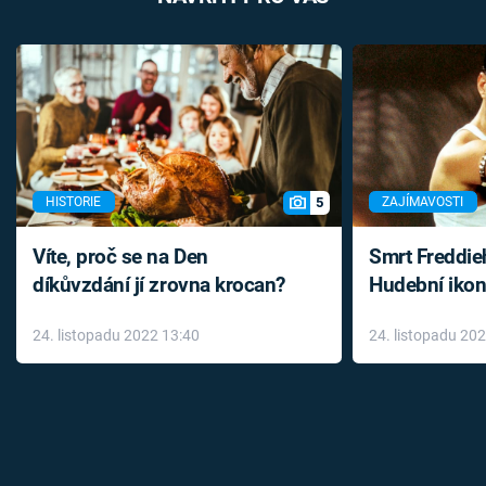
5
HISTORIE
ZAJÍMAVOSTI
Víte, proč se na Den
Smrt Freddie
díkůvzdání jí zrovna krocan?
Hudební ikon
až do konce 
24. listopadu 2022 13:40
24. listopadu 20
léky