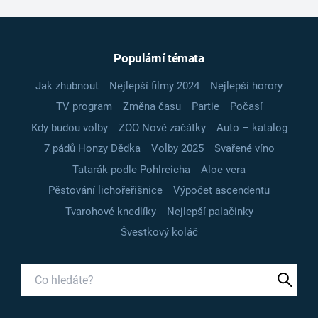
Populární témata
Jak zhubnout
Nejlepší filmy 2024
Nejlepší horory
TV program
Změna času
Partie
Počasí
Kdy budou volby
ZOO Nové začátky
Auto – katalog
7 pádů Honzy Dědka
Volby 2025
Svařené víno
Tatarák podle Pohlreicha
Aloe vera
Pěstování lichořeřišnice
Výpočet ascendentu
Tvarohové knedlíky
Nejlepší palačinky
Švestkový koláč