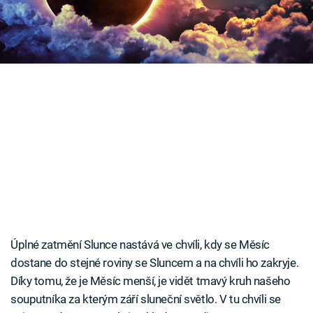
Časopis
Sledujte prima+
Přihlášení
Sledujte nás
Úplné zatmění Slunce nastává ve chvíli, kdy se Měsíc
dostane do stejné roviny se Sluncem a na chvíli ho zakryje.
Díky tomu, že je Měsíc menší, je vidět tmavý kruh našeho
souputníka za kterým září sluneční světlo. V tu chvíli se