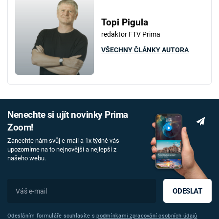
Topi Pigula
redaktor FTV Prima
VŠECHNY ČLÁNKY AUTORA
Nenechte si ujít novinky Prima
Zoom!
Zanechte nám svůj e-mail a 1x týdně vás
upozorníme na to nejnovější a nejlepší z
našeho webu.
ODESLAT
Odesláním formuláře souhlasíte s
podmínkami zpracování osobních údajů