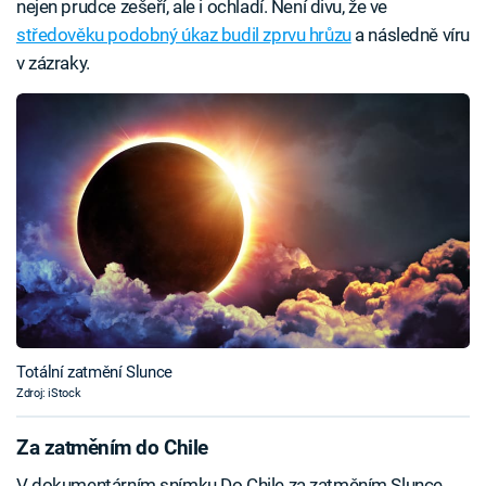
nejen prudce zešeří, ale i ochladí. Není divu, že ve
středověku podobný úkaz budil zprvu hrůzu
a následně víru
v zázraky.
Totální zatmění Slunce
Zdroj: iStock
Za zatměním do Chile
V dokumentárním snímku Do Chile za zatměním Slunce,