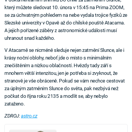
který můžete sledovat 10. února v 15:45 na Prima ZOOM,
se za úchvatným pohledem na nebe vydala trojice fyziků ze
Slezské univerzity v Opavě až do chilské pouště Atacama.
A jejich pořízené záběry z astronomické události musí
uhranout snad každého.
V Atacamě se nicméně sleduje nejen zatmění Slunce, ale i
krásy noční oblohy, neboť jde o místo s minimálním
znečištěním a nízkou oblačností. Hvězdy tady září s
mnohem větší intenzitou, jen je potřeba si zvyknout, že
stranově je vše obráceně. Pokud se vám nechce cestovat
za úplným zatměním Slunce do světa, pak nezbývá než
počkat do října roku 2135 a modlit se, aby nebylo
zataženo.
ZDROJ:
astro.cz