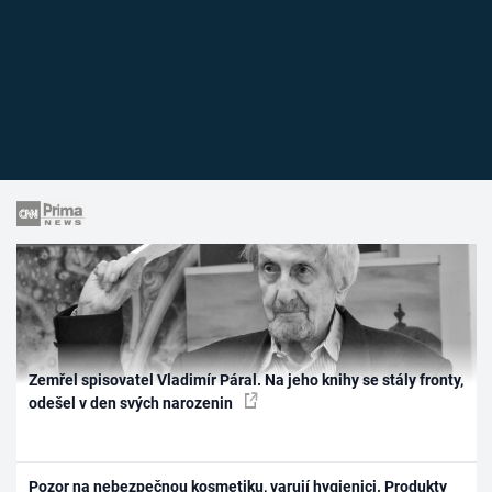
Zemřel spisovatel Vladimír Páral. Na jeho knihy se stály fronty,
odešel v den svých narozenin
Pozor na nebezpečnou kosmetiku, varují hygienici. Produkty