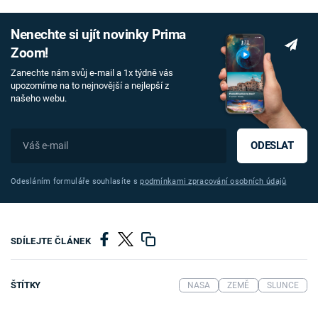
Nenechte si ujít novinky Prima
Zoom!
Zanechte nám svůj e-mail a 1x týdně vás
upozorníme na to nejnovější a nejlepší z
našeho webu.
ODESLAT
Odesláním formuláře souhlasíte s
podmínkami zpracování osobních údajů
SDÍLEJTE ČLÁNEK
ŠTÍTKY
NASA
ZEMĚ
SLUNCE