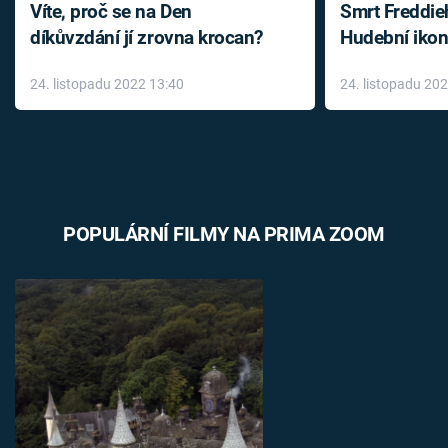
Víte, proč se na Den
Smrt Freddie
díkůvzdání jí zrovna krocan?
Hudební ikon
až do konce 
24. listopadu 2022 13:40
24. listopadu 20
léky
POPULÁRNÍ FILMY NA PRIMA ZOOM