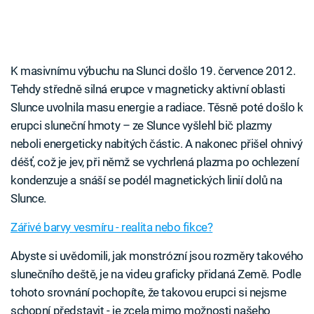
K masivnímu výbuchu na Slunci došlo 19. července 2012.
Tehdy středně silná erupce v magneticky aktivní oblasti
Slunce uvolnila masu energie a radiace. Těsně poté došlo k
erupci sluneční hmoty – ze Slunce vyšlehl bič plazmy
neboli energeticky nabitých částic. A nakonec přišel ohnivý
déšť, což je jev, při němž se vychrlená plazma po ochlezení
kondenzuje a snáší se podél magnetických linií dolů na
Slunce.
Zářivé barvy vesmíru - realita nebo fikce?
Abyste si uvědomili, jak monstrózní jsou rozměry takového
slunečního deště, je na videu graficky přidaná Země. Podle
tohoto srovnání pochopíte, že takovou erupci si nejsme
schopní představit - je zcela mimo možnosti našeho