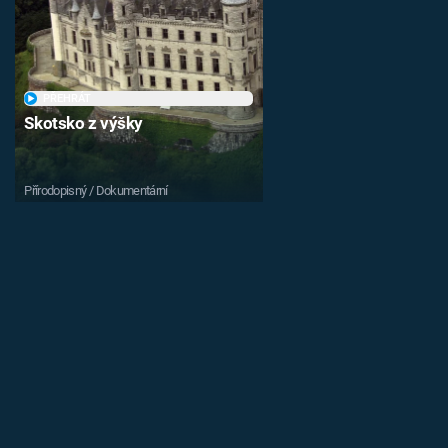
PŘEHRÁT
Skotsko z výšky
Přírodopisný / Dokumentární