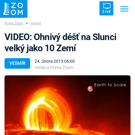
ŽIVĚ
Prima Zoom
■
Vesmír
Trendy:
ZRÁDCI
UFO
DRUHÁ SVĚTOVÁ VÁLKA
VIDEO: Ohnivý déšť na Slunci
ZÁHADY
VETŘELCI DÁVNOVĚKU
velký jako 10 Zemí
24. února 2013 06:00
VESMÍR
redakce Prima Zoom
Témata
Témata
Pořady
TV Program