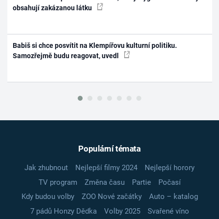
obsahují zakázanou látku
Babiš si chce posvítit na Klempířovu kulturní politiku.
Samozřejmě budu reagovat, uvedl
Populární témata
Jak zhubnout
Nejlepší filmy 2024
Nejlepší horory
TV program
Změna času
Partie
Počasí
Kdy budou volby
ZOO Nové začátky
Auto – katalog
7 pádů Honzy Dědka
Volby 2025
Svařené víno