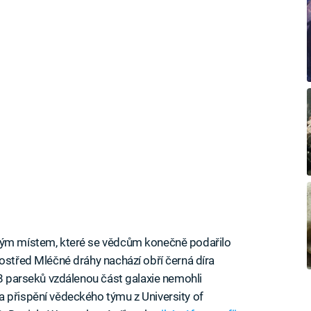
tným místem, které se vědcům konečně podařilo
rostřed Mléčné dráhy nachází obří černá díra
 8 parseků vzdálenou část galaxie nemohli
 přispění vědeckého týmu z University of