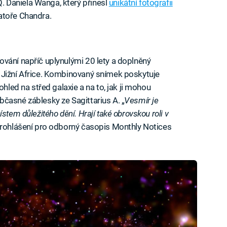
 Daniela Wanga, který přinesl
unikátní fotografii
atoře Chandra.
vání napříč uplynulými 20 lety a doplněný
 Jižní Africe. Kombinovaný snímek poskytuje
ohled na střed galaxie a na to, jak ji mohou
časné záblesky ze Sagittarius A. „
Vesmír je
stem důležitého dění. Hrají také obrovskou roli v
rohlášení pro odborný časopis Monthly Notices