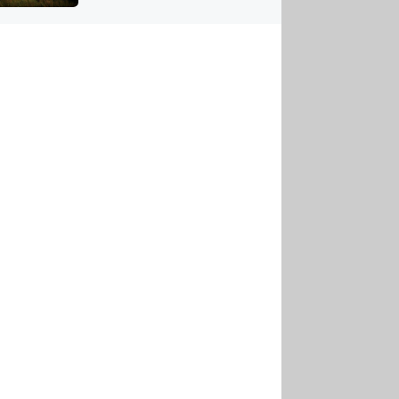
US
tornádem
RSUS
ZE A