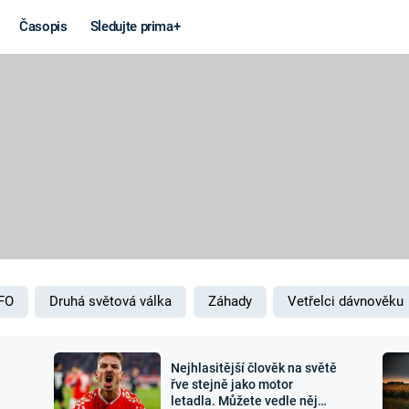
Časopis
Sledujte prima+
Věda a
Války
technika
STUDENÁ V
KORONAVIRUS
VÁLKA VE
VIETNAMU
VESMÍR
VÁLEČNÉ FI
MARS
SERIÁLY
FO
Druhá světová válka
Záhady
Vetřelci dávnověku
Nejhlasitější člověk na světě
Záhady a
Zajímav
řve stejně jako motor
letadla. Můžete vedle něj
konspirace