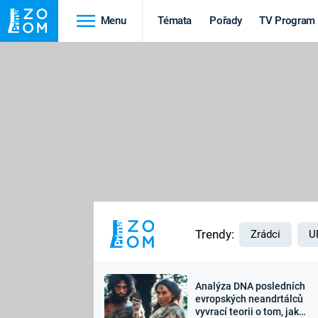
Menu
Témata
Pořady
TV Program
Cestování
Historie
HRADY A ZÁMKY
VIKINGOVÉ
HEDVÁBNÁ STEZKA
EPIDEMIE A
PANDEMIE
PŘÍRODA
STAROVĚKÝ EGYPT
Trendy:
Zrádci
U
Analýza DNA posledních
Druhá
Výročí
evropských neandrtálců
vyvrací teorii o tom, jak
světová válka