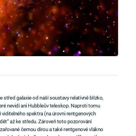
střed galaxie od naší soustavy relativně blízko,
teré nevidí ani Hubbleův teleskop. Naproti tomu
í viditelného spektra (na úrovni rentgenových
idět“ až ke středu. Zároveň toto pozorování
vyzařované černou dírou a také rentgenové vlákno