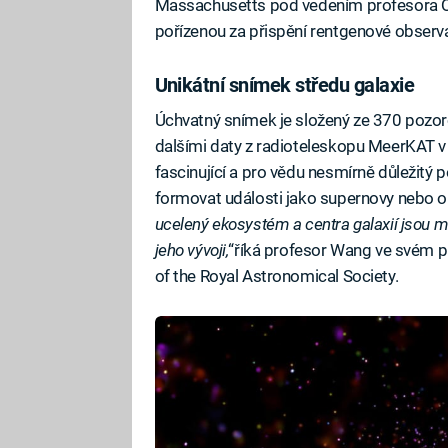
Massachusetts pod vedením profesora Q.
pořízenou za přispění rentgenové observ
Unikátní snímek středu galaxie
Úchvatný snímek je složený ze 370 pozoro
dalšími daty z radioteleskopu MeerKAT v
fascinující a pro vědu nesmírně důležitý p
formovat události jako supernovy nebo ob
ucelený ekosystém a centra galaxií jsou mí
jeho vývoji,
“říká profesor Wang ve svém p
of the Royal Astronomical Society.