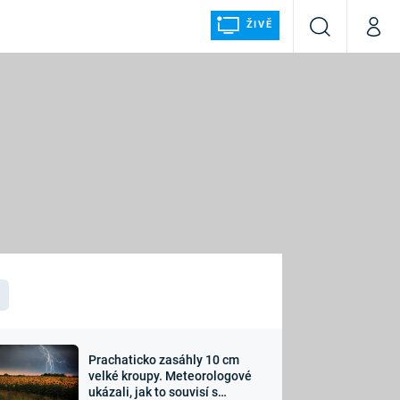
ŽIVĚ
Vyhledávání
Můj p
Prima+
ÁLKA
CNN Prima NEWS
Prima FRESH
Prima LIVING
LMY A
Prima Ženy
Prima LAJK
Prachaticko zasáhly 10 cm
osti
velké kroupy. Meteorologové
Sledujte nás
ukázali, jak to souvisí s