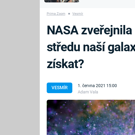
MARIE TEREZIE
vyhynuli
ADOLF HITLER
NAPOLEON
Prima Zoom
■
Vesmír
BONAPARTE
ATENTÁT NA
NASA zveřejnila u
REINHARDA
BRITSKÁ
HEYDRICHA
KRÁLOVSKÁ
středu naší galax
RODINA
PRVNÍ SVĚTOVÁ
VÁLKA
získat?
1. června 2021 15:00
VESMÍR
Adam Vala