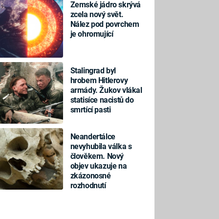
Zemské jádro skrývá
zcela nový svět.
Nález pod povrchem
je ohromující
Stalingrad byl
hrobem Hitlerovy
armády. Žukov vlákal
statisíce nacistů do
smrtící pasti
Neandertálce
nevyhubila válka s
člověkem. Nový
objev ukazuje na
zkázonosné
rozhodnutí