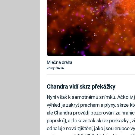
Mléčná dráha
Zdroj: NASA
Chandra vidí skrz překážky
Nyní však k samotnému snímku. Ačkoliv je 
výhled je zakryt prachem a plyny, skrze k
ale Chandra provádí pozorování za hranic
paprsků), a dokáže tak skrze překážky „v
odhaluje nová zjištění, jako jsou erupce 