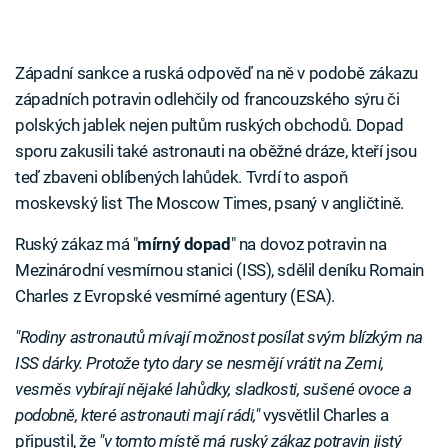
Západní sankce a ruská odpověď na ně v podobě zákazu
západních potravin odlehčily od francouzského sýru či
polských jablek nejen pultům ruských obchodů. Dopad
sporu zakusili také astronauti na oběžné dráze, kteří jsou
teď zbaveni oblíbených lahůdek. Tvrdí to aspoň
moskevský list The Moscow Times, psaný v angličtině.
Ruský zákaz má "
mírný dopad
" na dovoz potravin na
Mezinárodní vesmírnou stanici (ISS), sdělil deníku Romain
Charles z Evropské vesmírné agentury (ESA).
"Rodiny astronautů mívají možnost posílat svým blízkým na
ISS dárky. Protože tyto dary se nesmějí vrátit na Zemi,
vesměs vybírají nějaké lahůdky, sladkosti, sušené ovoce a
podobně, které astronauti mají rádi,"
vysvětlil Charles a
připustil, že
"v tomto místě má ruský zákaz potravin jistý