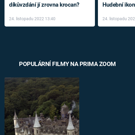
díkůvzdání jí zrovna krocan?
Hudební ikon
až do konce 
24. listopadu 2022 13:40
24. listopadu 20
léky
POPULÁRNÍ FILMY NA PRIMA ZOOM