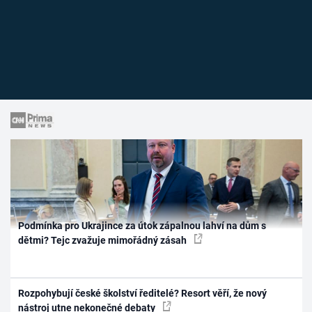
Podmínka pro Ukrajince za útok zápalnou lahví na dům s
dětmi? Tejc zvažuje mimořádný zásah
Rozpohybují české školství ředitelé? Resort věří, že nový
nástroj utne nekonečné debaty