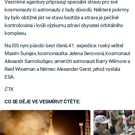
Vesmírné agentury připravují speciální stravu pro své
kosmonauty či astronauty z řady důvodů. Některé pokrmy
by bylo obtížné jíst ve stavu beztíže a strava je pečlivě
kontrolována i kvůli výzkumu zdraví obyvatel orbitálního
komplexu.
Na ISS nyní působí šest členů 41. expedice: ruský velitel
Maxim Surajev, kosmonautka Jelena Serovová, kosmonaut
Alexandr Samokuťajev, američtí astronauti Barry Wilmore a
Reid Wiseman a Němec Alexander Gerst, jehož vyslala
ESA.
ČTK
CO SE DĚJE VE VESMÍRU? ČTĚTE: