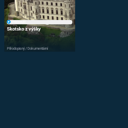
PŘEHRÁT
Skotsko z výšky
Přírodopisný / Dokumentární