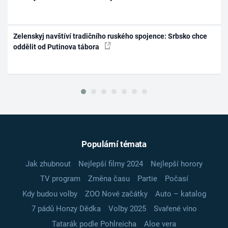
Zelenskyj navštíví tradičního ruského spojence: Srbsko chce
oddělit od Putinova tábora
Populární témata
Jak zhubnout
Nejlepší filmy 2024
Nejlepší horory
TV program
Změna času
Partie
Počasí
Kdy budou volby
ZOO Nové začátky
Auto – katalog
7 pádů Honzy Dědka
Volby 2025
Svařené víno
Tatarák podle Pohlreicha
Aloe vera