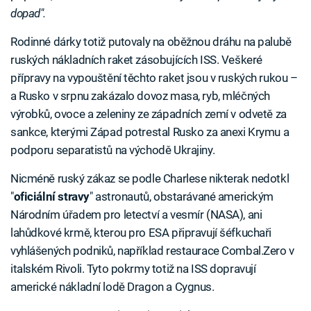
dopad".
Rodinné dárky totiž putovaly na oběžnou dráhu na palubě
ruských nákladních raket zásobujících ISS. Veškeré
přípravy na vypouštění těchto raket jsou v ruských rukou –
a Rusko v srpnu zakázalo dovoz masa, ryb, mléčných
výrobků, ovoce a zeleniny ze západních zemí v odvetě za
sankce, kterými Západ potrestal Rusko za anexi Krymu a
podporu separatistů na východě Ukrajiny.
Nicméně ruský zákaz se podle Charlese nikterak nedotkl
"
oficiální stravy
" astronautů, obstarávané americkým
Národním úřadem pro letectví a vesmír (NASA), ani
lahůdkové krmě, kterou pro ESA připravují šéfkuchaři
vyhlášených podniků, například restaurace Combal.Zero v
italském Rivoli. Tyto pokrmy totiž na ISS dopravují
americké nákladní lodě Dragon a Cygnus.