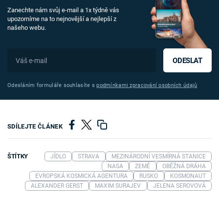
Zanechte nám svůj e-mail a 1x týdně vás
upozorníme na to nejnovější a nejlepší z
našeho webu.
ODESLAT
Odesláním formuláře souhlasíte s
podmínkami zpracování osobních údajů
SDÍLEJTE ČLÁNEK
ŠTÍTKY
JÍDLO
STRAVA
MEZINÁRODNÍ VESMÍRNÁ STANICE
NASA
ZEMĚ
OBĚŽNÁ DRÁHA
EVROPSKÁ KOSMICKÁ AGENTURA
RUSKO
KOSMONAUT
ALEXANDER GERST
MAXIM SURAJEV
JELENA SEROVOVÁ