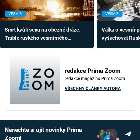
VESMÍR
VESMÍR
Smrt kvůli sexu na oběžné dráze.
Válka o vesmír p
Trable ruského vesmírného
vyšachovat Rus
výzkumu
redakce Prima Zoom
redakce magazínu Prima Zoom
VŠECHNY ČLÁNKY AUTORA
Nenechte si ujít novinky Prima
Zoom!