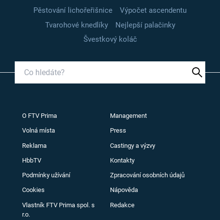
Pěstování lichořeřišnice
Výpočet ascendentu
Tvarohové knedlíky
Nejlepší palačinky
Švestkový koláč
O FTV Prima
Management
Volná místa
Press
Reklama
Castingy a výzvy
HbbTV
Kontakty
Podmínky užívání
Zpracování osobních údajů
Cookies
Nápověda
Vlastník FTV Prima spol. s
Redakce
r.o.