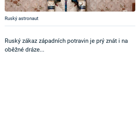
Časopis
Ruský astronaut
Sledujte prima+
Přihlášení
Ruský zákaz západních potravin je prý znát i na
oběžné dráze...
Sledujte nás