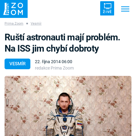
ŽIVĚ
Prima Zoom
■
Vesmír
Trendy:
ZRÁDCI
UFO
DRUHÁ SVĚTOVÁ VÁLKA
Ruští astronauti mají problém.
ZÁHADY
VETŘELCI DÁVNOVĚKU
Na ISS jim chybí dobroty
22. října 2014 06:00
VESMÍR
redakce Prima Zoom
Témata
Témata
Pořady
TV Program