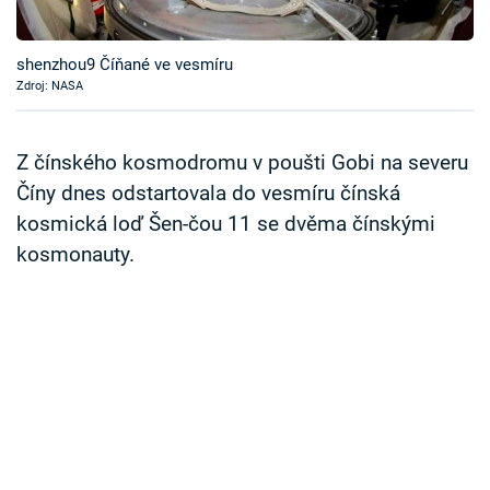
Časopis
shenzhou9 Číňané ve vesmíru
Sledujte prima+
Zdroj: NASA
Přihlášení
Z čínského kosmodromu v poušti Gobi na severu
Číny dnes odstartovala do vesmíru čínská
kosmická loď Šen-čou 11 se dvěma čínskými
Sledujte nás
kosmonauty.