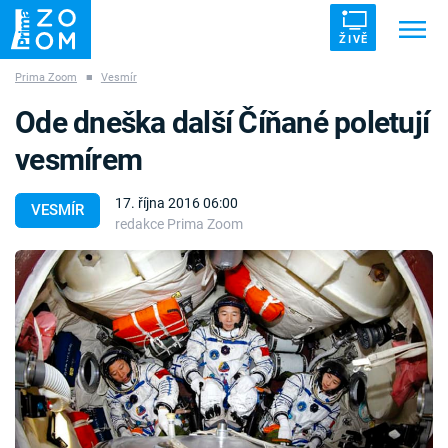
ŽIVĚ
Prima Zoom
■
Vesmír
Trendy:
ZRÁDCI
UFO
DRUHÁ SVĚTOVÁ VÁLKA
Ode dneška další Číňané poletují
ZÁHADY
VETŘELCI DÁVNOVĚKU
vesmírem
17. října 2016 06:00
VESMÍR
redakce Prima Zoom
Témata
Témata
Pořady
TV Program