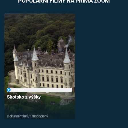
POPULÁRNÍ FILMY NA PRIMA ZOOM
PŘEHRÁT
Skotsko z výšky
Dokumentární / Přírodopisný