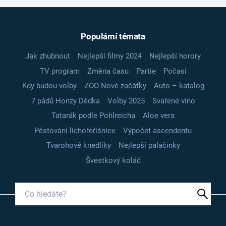
Populární témata
Jak zhubnout
Nejlepší filmy 2024
Nejlepší horory
TV program
Změna času
Partie
Počasí
Kdy budou volby
ZOO Nové začátky
Auto – katalog
7 pádů Honzy Dědka
Volby 2025
Svařené víno
Tatarák podle Pohlreicha
Aloe vera
Pěstování lichořeřišnice
Výpočet ascendentu
Tvarohové knedlíky
Nejlepší palačinky
Švestkový koláč