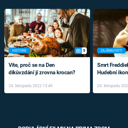
5
HISTORIE
ZAJÍMAVOSTI
Víte, proč se na Den
Smrt Freddie
díkůvzdání jí zrovna krocan?
Hudební ikon
až do konce 
24. listopadu 2022 13:40
24. listopadu 20
léky