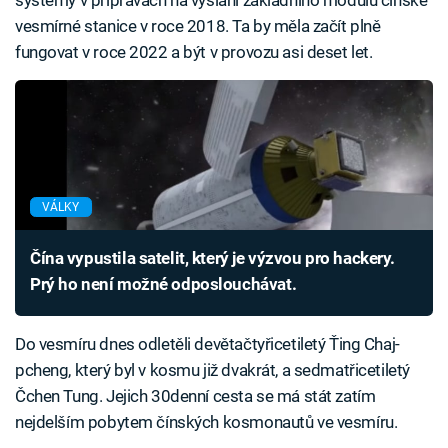
systémy v přípravách na vyslání základního modulu čínské
vesmírné stanice v roce 2018. Ta by měla začít plně
fungovat v roce 2022 a být v provozu asi deset let.
VÁLKY
Čína vypustila satelit, který je výzvou pro hackery.
Prý ho není možné odposlouchávat.
Do vesmíru dnes odletěli devětačtyřicetiletý Ťing Chaj-
pcheng, který byl v kosmu již dvakrát, a sedmatřicetiletý
Čchen Tung. Jejich 30denní cesta se má stát zatím
nejdelším pobytem čínských kosmonautů ve vesmíru.