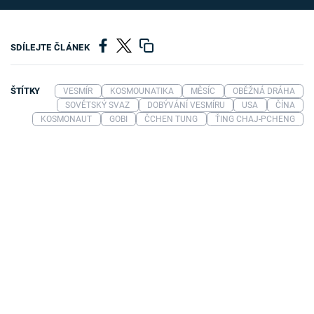
SDÍLEJTE ČLÁNEK
ŠTÍTKY
VESMÍR
KOSMOUNATIKA
MĚSÍC
OBĚŽNÁ DRÁHA
SOVĚTSKÝ SVAZ
DOBÝVÁNÍ VESMÍRU
USA
ČÍNA
KOSMONAUT
GOBI
ČCHEN TUNG
ŤING CHAJ-PCHENG