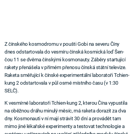
Z čínského kosmodromu v poušti Gobi na severu Číny
dnes odstartovala do vesmíru čínská kosmická loď Šen-
čou 11 se dvěma čínskými kosmonauty. Záběry startující
rakety přenášela v přímém přenosu čínská státní televize.
Raketa směřující k čínské experimentální laboratoři Tchien-
kung 2 odstartovala v půl osmé místního času (v 1:30
SELČ).
K vesmírné laboratoři Tchien-kung 2, kterou Čína vypustila
na oběžnou dráhu minulý měsíc, má raketa dorazit za dva
dny. Kosmonauti v ní mají strávit 30 dní a provádět tam
mimo jiné lékařské experimenty a testovat technologie a