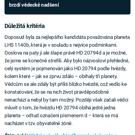
brzdí vědecké nadšení
Důležitá kritéria
Doposud byla za nejlepšího kandidáta považována planeta
LHS 1140b, která je v souladu s nejvíce podmínkami.
Doslova na paty ji ale šlape právě HD 20794d a je možné,
že jsme se konečně strefili. Aby bylo názvosloví přehledné,
celý systém je pojmenován jako HD 20794 podle hvězdy,
kolem které – jak se zprvu zdálo – obíhaly tři planety.
Vědcům se ale zdály být příliš blízko hvězdě, což vedlo ke
konstatování, že se na nich život pravděpodobně
nenachází a nebyl by tam možný. Později však začali vědci
mluvit o tom, že hvězdu HD 20794 obíhá ještě jedna
planeta – odtud označení písmenem d – která se má
nacházet v tzv. obyvatelné zóně.