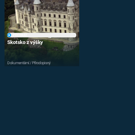
PŘEHRÁT
Skotsko z výšky
Dokumentární / Přírodopisný