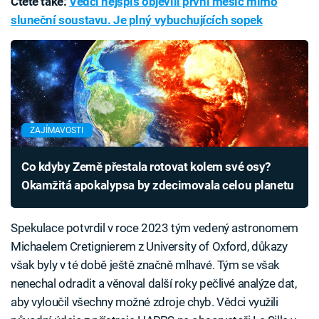
Čtěte také:
Vědci nejspíš objevili první měsíc mimo
sluneční soustavu. Je plný vybuchujících sopek
ZAJÍMAVOSTI
Co kdyby Země přestala rotovat kolem své osy?
Okamžitá apokalypsa by zdecimovala celou planetu
Spekulace potvrdil v roce 2023 tým vedený astronomem
Michaelem Cretignierem z University of Oxford, důkazy
však byly v té době ještě značně mlhavé. Tým se však
nenechal odradit a věnoval další roky pečlivé analýze dat,
aby vyloučil všechny možné zdroje chyb. Vědci využili