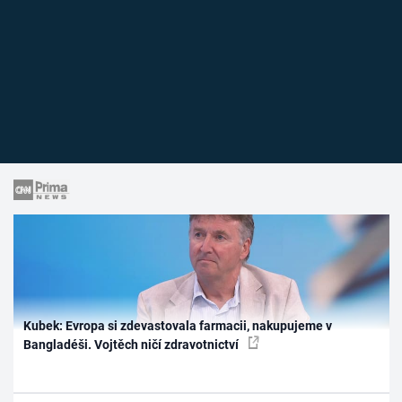
Kubek: Evropa si zdevastovala farmacii, nakupujeme v
Bangladéši. Vojtěch ničí zdravotnictví