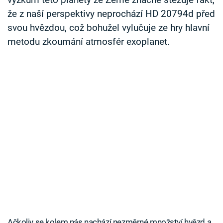
výzkum této planety ze Země značně stěžuje fakt,
že z naší perspektivy neprochází HD 20794d před
svou hvězdou, což bohužel vylučuje ze hry hlavní
metodu zkoumání atmosfér exoplanet.
Ačkoliv se kolem nás nachází nezměrné množství hvězd a