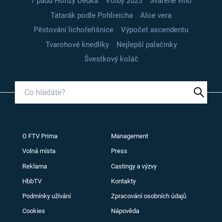
7 pádů Honzy Dědka
Volby 2025
Svařené víno
Tatarák podle Pohlreicha
Aloe vera
Pěstování lichořeřišnice
Výpočet ascendentu
Tvarohové knedlíky
Nejlepší palačinky
Švestkový koláč
O FTV Prima
Management
Volná místa
Press
Reklama
Castingy a výzvy
HbbTV
Kontakty
Podmínky užívání
Zpracování osobních údajů
Cookies
Nápověda