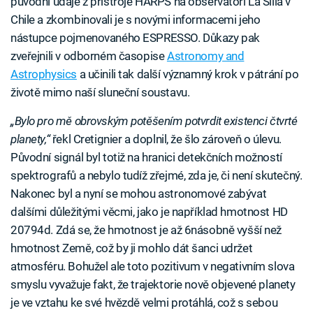
původní údaje z přístroje HARPS na observatoři La Silla v
Chile a zkombinovali je s novými informacemi jeho
nástupce pojmenovaného ESPRESSO. Důkazy pak
zveřejnili v odborném časopise
Astronomy and
Astrophysics
a učinili tak další významný krok v pátrání po
životě mimo naší sluneční soustavu.
„Bylo pro mě obrovským potěšením potvrdit existenci čtvrté
planety,“
řekl Cretignier a doplnil, že šlo zároveň o úlevu.
Původní signál byl totiž na hranici detekčních možností
spektrografů a nebylo tudíž zřejmé, zda je, či není skutečný.
Nakonec byl a nyní se mohou astronomové zabývat
dalšími důležitými věcmi, jako je například hmotnost HD
20794d. Zdá se, že hmotnost je až 6násobně vyšší než
hmotnost Země, což by ji mohlo dát šanci udržet
atmosféru. Bohužel ale toto pozitivum v negativním slova
smyslu vyvažuje fakt, že trajektorie nově objevené planety
je ve vztahu ke své hvězdě velmi protáhlá, což s sebou