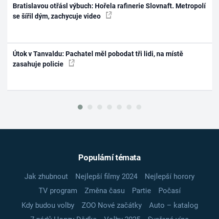
Bratislavou otřásl výbuch: Hořela rafinerie Slovnaft. Metropolí
se šířil dým, zachycuje video
Útok v Tanvaldu: Pachatel měl pobodat tři lidi, na místě
zasahuje policie
Populární témata
Jak zhubnout
Nejlepší filmy 2024
Nejlepší horory
TV program
Změna času
Partie
Počasí
Kdy budou volby
ZOO Nové začátky
Auto – katalog