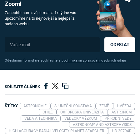
Zoom!
Zanechte nám svůj e-mail a 1x týdně vás
upozorníme na to nejnovější a nejlepší z
našeho webu.
ODESLAT
Odesláním formuláře souhlasíte s
podmínkami zpracování osobních údajů
SDÍLEJTE ČLÁNEK
ŠTÍTKY
ASTRONOMIE
SLUNEČNÍ SOUSTAVA
ZEMĚ
HVĚZDA
CHILE
OXFORDSKÁ UNIVERZITA
ASTRONOM
VĚDA A TECHNIKA
VĚDECKÝ VÝZKUM
PŘÍRODNÍ VĚDY
ASTRONOMY AND ASTROPHYSICS
HIGH ACCURACY RADIAL VELOCITY PLANET SEARCHER
HD 20794D