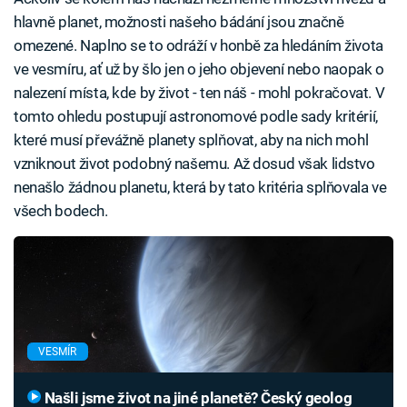
hlavně planet, možnosti našeho bádání jsou značně
omezené. Naplno se to odráží v honbě za hledáním života
ve vesmíru, ať už by šlo jen o jeho objevení nebo naopak o
nalezení místa, kde by život - ten náš - mohl pokračovat. V
tomto ohledu postupují astronomové podle sady kritérií,
které musí převážně planety splňovat, aby na nich mohl
vzniknout život podobný našemu. Až dosud však lidstvo
nenašlo žádnou planetu, která by tato kritéria splňovala ve
všech bodech.
VESMÍR
Našli jsme život na jiné planetě? Český geolog