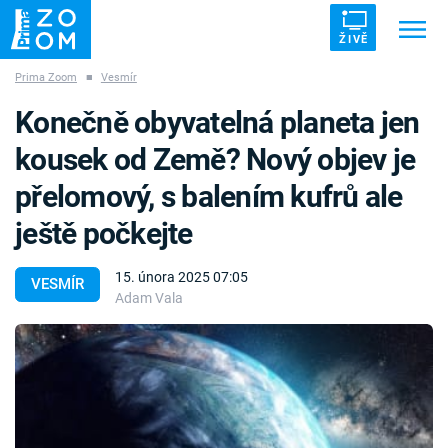
ŽIVĚ
Prima Zoom
■
Vesmír
Trendy:
ZRÁDCI
UFO
DRUHÁ SVĚTOVÁ VÁLKA
Konečně obyvatelná planeta jen
ZÁHADY
VETŘELCI DÁVNOVĚKU
kousek od Země? Nový objev je
přelomový, s balením kufrů ale
ještě počkejte
Témata
15. února 2025 07:05
VESMÍR
Adam Vala
Témata
Pořady
TV Program