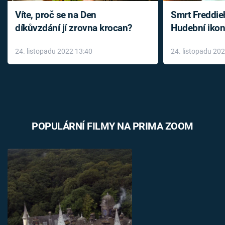
Víte, proč se na Den
Smrt Freddie
díkůvzdání jí zrovna krocan?
Hudební ikon
až do konce 
24. listopadu 2022 13:40
24. listopadu 20
léky
POPULÁRNÍ FILMY NA PRIMA ZOOM