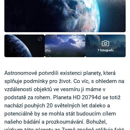
Časopis
Sledujte prima+
Přihlášení
7 fotografií
Sledujte nás
Astronomové potvrdili existenci planety, která
splňuje podmínky pro život. Co víc, s ohledem na
vzdálenosti objektů ve vesmíru ji máme v
podstatě za rohem. Planeta HD 20794d se totiž
nachází pouhých 20 světelných let daleko a
potenciálně by se mohla stát budoucím cílem
našeho bádání a prozkoumávání. Bohužel,