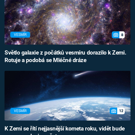
8
VESMÍR
Světlo galaxie z počátků vesmíru dorazilo k Zemi.
Rotuje a podobá se Mléčné dráze
12
VESMÍR
K Zemi se řítí nejjasnější kometa roku, vidět bude