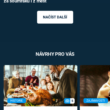
za soumraku i z měst
NAČÍST DALŠÍ
NÁVRHY PRO VÁS
5
HISTORIE
ZAJÍMAVOSTI