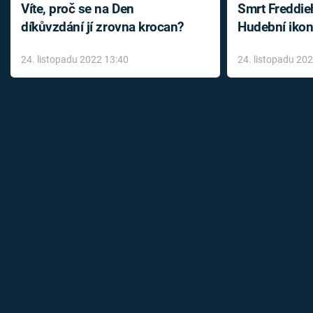
Víte, proč se na Den
Smrt Freddie
díkůvzdání jí zrovna krocan?
Hudební ikon
až do konce 
24. listopadu 2022 13:40
24. listopadu 20
léky