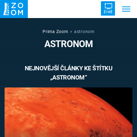
ŽIVĚ
Trendy:
ZRÁDCI
UFO
DRUHÁ SVĚTOVÁ VÁLKA
Prima Zoom
astronom
ASTRONOM
ZÁHADY
VETŘELCI DÁVNOVĚKU
NEJNOVĚJŠÍ ČLÁNKY KE ŠTÍTKU
„ASTRONOM“
Témata
Témata
Pořady
TV Program