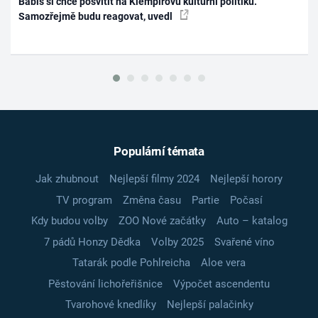
Babiš si chce posvítit na Klempířovu kulturní politiku.
Samozřejmě budu reagovat, uvedl
Populární témata
Jak zhubnout
Nejlepší filmy 2024
Nejlepší horory
TV program
Změna času
Partie
Počasí
Kdy budou volby
ZOO Nové začátky
Auto – katalog
7 pádů Honzy Dědka
Volby 2025
Svařené víno
Tatarák podle Pohlreicha
Aloe vera
Pěstování lichořeřišnice
Výpočet ascendentu
Tvarohové knedlíky
Nejlepší palačinky