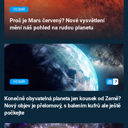
Časopis
VESMÍR
Sledujte prima+
Proč je Mars červený? Nové vysvětlení
mění náš pohled na rudou planetu
Přihlášení
Sledujte nás
7
VESMÍR
Konečně obyvatelná planeta jen kousek od Země?
Nový objev je přelomový, s balením kufrů ale ještě
počkejte