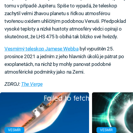
tomu v případě Jupiteru. Spíše to vypadá, že teleskop
zachytil velmi žhavou planetu s řídkou atmosférou
tvořenou oxidem uhličitým podobnou Venuši. Předpoklad
vysoké teploty a nízké hustoty atmosféry vědci opírají o
skutečnost, že LHS 475 b obíhá tak blízko své hvězdy.
Vesmírný teleskop Jamese Webba
byl vypuštěn 25.
prosince 2021 a jedním z jeho hlavních úkolů je pátrat po
exoplanetách, na nichž by mohly panovat podobné
atmosférické podmínky jako na Zemi.
ZDROJ:
The Verge
Failed to fetch
VESMÍR
VESMÍR