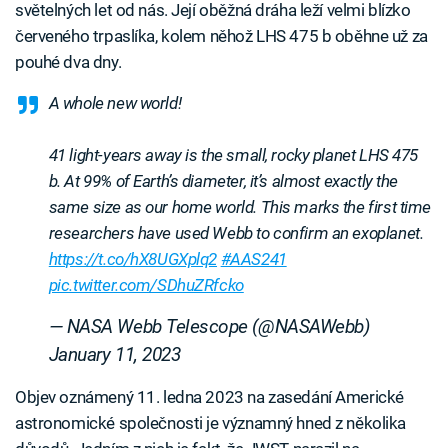
světelných let od nás. Její oběžná dráha leží velmi blízko
červeného trpaslíka, kolem něhož LHS 475 b oběhne už za
pouhé dva dny.
A whole new world!
41 light-years away is the small, rocky planet LHS 475
b. At 99% of Earth’s diameter, it’s almost exactly the
same size as our home world. This marks the first time
researchers have used Webb to confirm an exoplanet.
https://t.co/hX8UGXplq2
#AAS241
pic.twitter.com/SDhuZRfcko
— NASA Webb Telescope (@NASAWebb)
January 11, 2023
Objev oznámený 11. ledna 2023 na zasedání Americké
astronomické společnosti je významný hned z několika