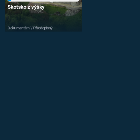
Skotsko z výšky
Dokumentární / Přírodopisný