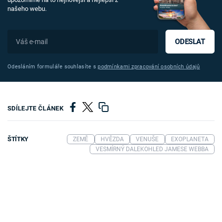
našeho webu.
ODESLAT
Odesláním formuláře souhlasíte s
podmínkami zpracování osobních údajů
SDÍLEJTE ČLÁNEK
ŠTÍTKY
ZEMĚ
HVĚZDA
VENUŠE
EXOPLANETA
VESMÍRNÝ DALEKOHLED JAMESE WEBBA