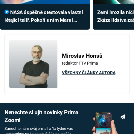
NASA úspěšně otestovala vlastní
Zemi hrozila nič
létající talíř. Pokoří s ním Mars i
Zkáze lidstva za
Venuši
ledový obr
Miroslav Honsů
redaktor FTV Prima
VŠECHNY ČLÁNKY AUTORA
Nenechte si ujít novinky Prima
Zoom!
Zanechte nám svůj e-mail a 1x týdně vás
upozorníme na to nejnovější a nejlepší z