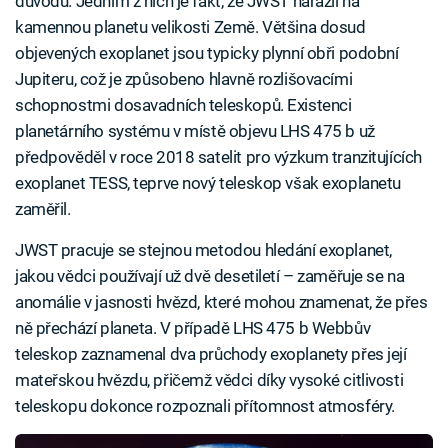
důvodů. Jedním z nich je fakt, že JWST narazil na
kamennou planetu velikosti Země. Většina dosud
objevených exoplanet jsou typicky plynní obři podobní
Jupiteru, což je způsobeno hlavně rozlišovacími
schopnostmi dosavadních teleskopů. Existenci
planetárního systému v místě objevu LHS 475 b už
předpověděl v roce 2018 satelit pro výzkum tranzitujících
exoplanet TESS, teprve nový teleskop však exoplanetu
zaměřil.
JWST pracuje se stejnou metodou hledání exoplanet,
jakou vědci používají už dvě desetiletí – zaměřuje se na
anomálie v jasnosti hvězd, které mohou znamenat, že přes
ně přechází planeta. V případě LHS 475 b Webbův
teleskop zaznamenal dva průchody exoplanety přes její
mateřskou hvězdu, přičemž vědci díky vysoké citlivosti
teleskopu dokonce rozpoznali přítomnost atmosféry.