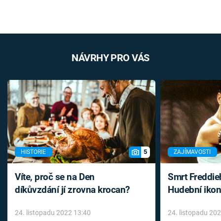
NÁVRHY PRO VÁS
5
HISTORIE
ZAJÍMAVOSTI
Víte, proč se na Den
Smrt Freddie
díkůvzdání jí zrovna krocan?
Hudební ikon
až do konce 
24. listopadu 2022 13:40
24. listopadu 20
léky