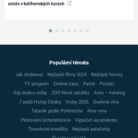
uvízlo v kalifornských horách
Populární témata
Jak zhubnout
Nejlepší filmy 2024
Nejlepší horory
TV program
Změna času
Partie
Počasí
Kdy budou volby
ZOO Nové začátky
Auto – katalog
7 pádů Honzy Dědka
Volby 2025
Svařené víno
Tatarák podle Pohlreicha
Aloe vera
Pěstování lichořeřišnice
Výpočet ascendentu
Tvarohové knedlíky
Nejlepší palačinky