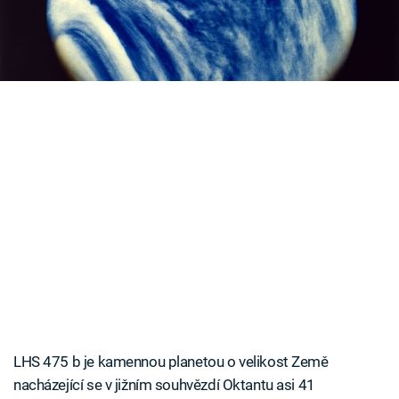
Johnse Hopkinse oznámili, že v jeho „síti“ uvízla
Časopis
první dosud neobjevená exoplaneta.
Sledujte prima+
Přihlášení
Sledujte nás
LHS 475 b je kamennou planetou o velikost Země
nacházející se v jižním souhvězdí Oktantu asi 41