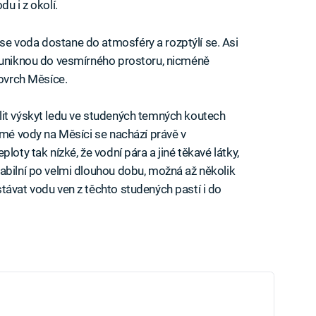
u i z okolí.
e voda dostane do atmosféry a rozptýlí se. Asi
ě uniknou do vesmírného prostoru, nicméně
povrch Měsíce.
lit výskyt ledu ve studených temných koutech
ámé vody na Měsíci se nachází právě v
loty tak nízké, že vodní pára a jiné těkavé látky,
abilní po velmi dlouhou dobu, možná až několik
távat vodu ven z těchto studených pastí i do