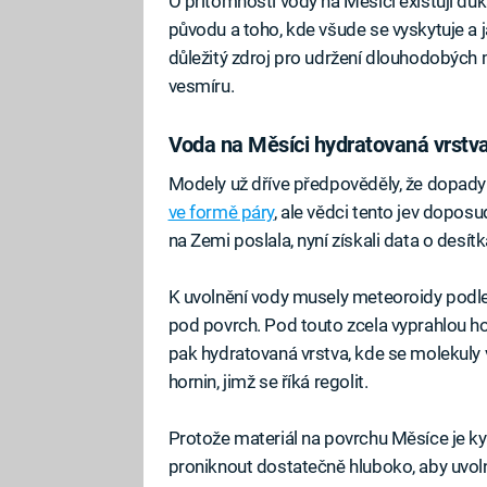
O přítomnosti vody na Měsíci existují důk
původu a toho, kde všude se vyskytuje a j
důležitý zdroj pro udržení dlouhodobých 
vesmíru.
Voda na Měsíci hydratovaná vrstv
Modely už dříve předpověděly, že dopad
ve formě páry
, ale vědci tento jev dopos
na Zemi poslala, nyní získali data o desít
K uvolnění vody musely meteoroidy podl
pod povrch. Pod touto zcela vyprahlou ho
pak hydratovaná vrstva, kde se molekuly
hornin, jimž se říká regolit.
Protože materiál na povrchu Měsíce je ky
proniknout dostatečně hluboko, aby uvolni