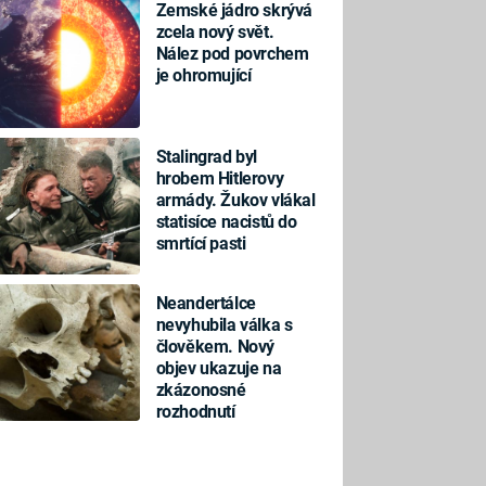
Zemské jádro skrývá
zcela nový svět.
Nález pod povrchem
je ohromující
Stalingrad byl
hrobem Hitlerovy
armády. Žukov vlákal
statisíce nacistů do
smrtící pasti
Neandertálce
nevyhubila válka s
člověkem. Nový
objev ukazuje na
zkázonosné
rozhodnutí