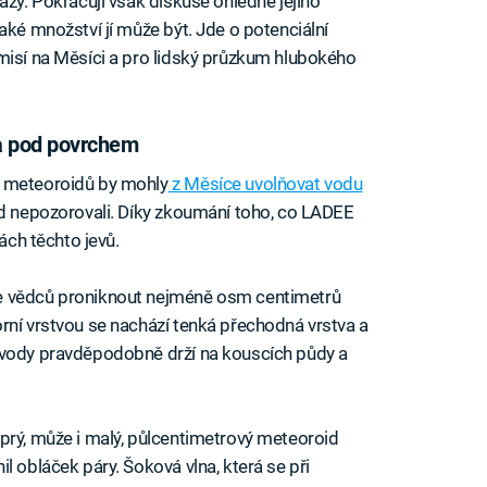
azy. Pokračují však diskuse ohledně jejího
aké množství jí může být. Jde o potenciální
misí na Měsíci a pro lidský průzkum hlubokého
a pod povrchem
y meteoroidů by mohly
z Měsíce uvolňovat vodu
ud nepozorovali. Díky zkoumání toho, co LADEE
kách těchto jevů.
e vědců proniknout nejméně osm centimetrů
rní vrstvou se nachází tenká přechodná vrstva a
 vody pravděpodobně drží na kouscích půdy a
prý, může i malý, půlcentimetrový meteoroid
l obláček páry. Šoková vlna, která se při