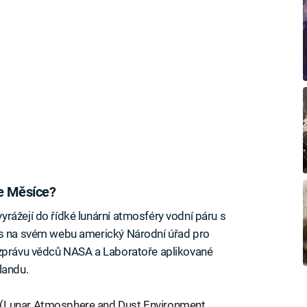
ře Měsíce?
rážejí do řídké lunární atmosféry vodní páru s
es na svém webu americký Národní úřad pro
 zprávu vědců NASA a Laboratoře aplikované
landu.
 (Lunar Atmosphere and Dust Environment