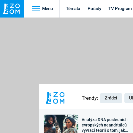
Menu
Témata
Pořady
TV Program
Cestování
Historie
HRADY A ZÁMKY
VIKINGOVÉ
HEDVÁBNÁ STEZKA
EPIDEMIE A
PANDEMIE
PŘÍRODA
STAROVĚKÝ EGYPT
Trendy:
Zrádci
U
Analýza DNA posledních
Druhá
Výročí
evropských neandrtálců
vyvrací teorii o tom, jak
světová válka