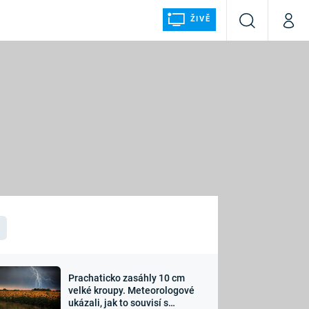
ŽIVĚ
Vyhledávání
Můj p
Prima+
ÁLKA
CNN Prima NEWS
Prima FRESH
Prima LIVING
LMY A
Prima Ženy
Prima LAJK
Prachaticko zasáhly 10 cm
osti
velké kroupy. Meteorologové
Sledujte nás
ukázali, jak to souvisí s