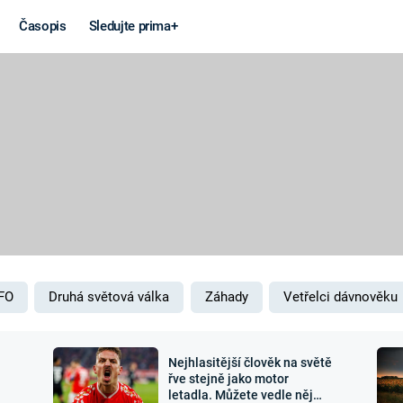
Časopis
Sledujte prima+
Věda a
Války
technika
STUDENÁ V
KORONAVIRUS
VÁLKA VE
VIETNAMU
VESMÍR
VÁLEČNÉ FI
MARS
SERIÁLY
FO
Druhá světová válka
Záhady
Vetřelci dávnověku
Nejhlasitější člověk na světě
Záhady a
Zajímav
řve stejně jako motor
letadla. Můžete vedle něj
konspirace