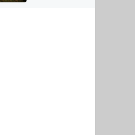
US
tornádem
RSUS
ZE A