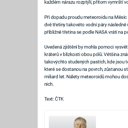
každém nárazu rozptýlí, přitom vymrští vod
Při dopadu proudu meteoroidu na Měsíc s
dvě třetiny takovéto vodní páry následn
přibližně třetina se podle NASA vrátí na 
Uvedená zjištění by mohla pomoci vysvět
kráterů v blízkosti obou pólů. Většina zn
takovýchto studených pastích, kde jsou tep
které se dostanou na povrch, zůstanou st
miliard let. Nálety meteoroidů mohou dos
nich.
Text: ČTK