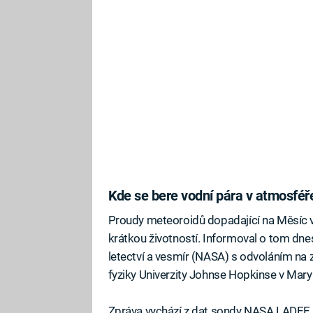
Kde se bere vodní pára v atmosfé
Proudy meteoroidů dopadající na Měsíc vy
krátkou životností. Informoval o tom dn
letectví a vesmír (NASA) s odvoláním na
fyziky Univerzity Johnse Hopkinse v Mary
Zpráva vychází z dat sondy NASA LADEE