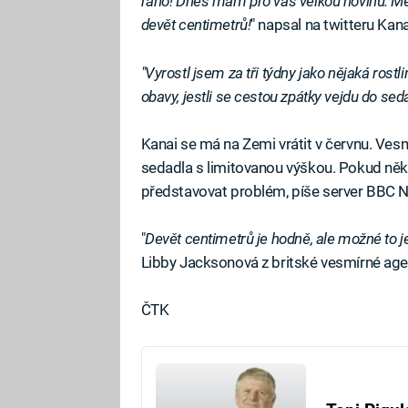
ráno! Dnes mám pro vás velkou novinu. Měř
devět centimetrů!
" napsal na twitteru Kana
"Vyrostl jsem za tři týdny jako nějaká rost
obavy, jestli se cestou zpátky vejdu do sed
Kanai se má na Zemi vrátit v červnu. Vesm
sedadla s limitovanou výškou. Pokud někt
představovat problém, píše server BBC 
"
Devět centimetrů je hodně, ale možné to je,
Libby Jacksonová z britské vesmírné age
ČTK