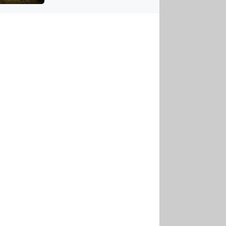
US
tornádem
RSUS
ZE A