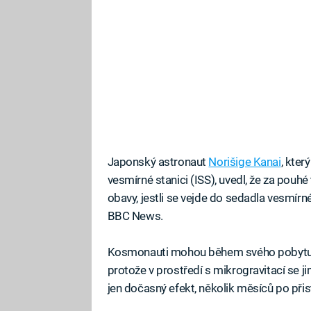
Japonský astronaut
Norišige Kanai
, kte
vesmírné stanici (ISS), uvedl, že za pouhé
obavy, jestli se vejde do sedadla vesmírn
BBC News.
Kosmonauti mohou během svého pobytu na
protože v prostředí s mikrogravitací se jim
jen dočasný efekt, několik měsíců po přis