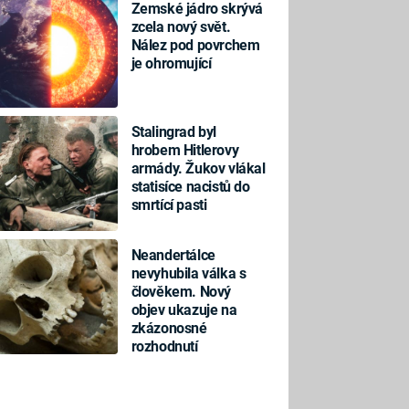
Zemské jádro skrývá
zcela nový svět.
Nález pod povrchem
je ohromující
Stalingrad byl
hrobem Hitlerovy
armády. Žukov vlákal
statisíce nacistů do
smrtící pasti
Neandertálce
nevyhubila válka s
člověkem. Nový
objev ukazuje na
zkázonosné
rozhodnutí