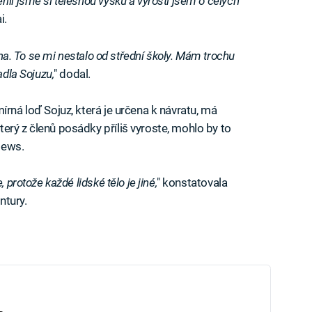
ili jsme si tělesnou výšku a vyrostl jsem o celých
i.
lina. To se mi nestalo od střední školy. Mám trochu
adla Sojuzu,
" dodal.
írná loď Sojuz, která je určena k návratu, má
erý z členů posádky příliš vyroste, mohlo by to
News.
 protože každé lidské tělo je jiné,
" konstatovala
ntury.