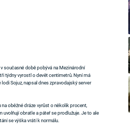
rý v současné době pobývá na Mezinárodní
 tři týdny vyrostl o devět centimetrů. Nyní má
é lodi Sojuz, napsal dnes zpravodajský server
 oběžné dráze vyrůst o několik procent,
 uvolňují obratle a páteř se prodlužuje. Je to ale
tání se výška vrátí k normálu.