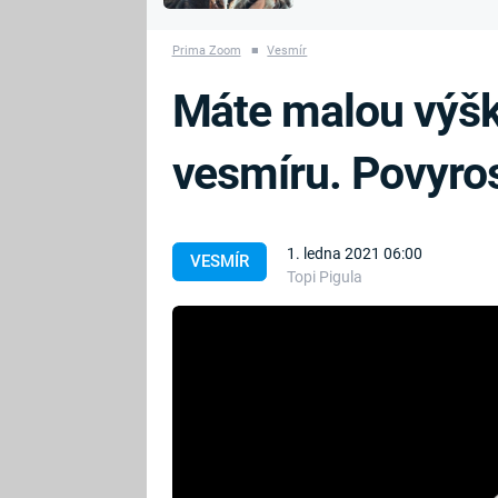
MARIE TEREZIE
vyhynuli
ADOLF HITLER
NAPOLEON
Prima Zoom
■
Vesmír
BONAPARTE
ATENTÁT NA
Máte malou výšk
REINHARDA
BRITSKÁ
HEYDRICHA
KRÁLOVSKÁ
vesmíru. Povyro
RODINA
PRVNÍ SVĚTOVÁ
VÁLKA
1. ledna 2021 06:00
VESMÍR
Topi Pigula