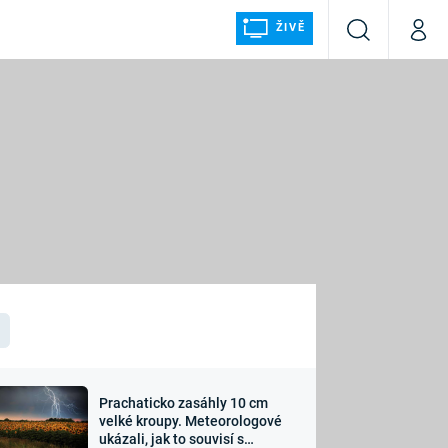
ŽIVĚ
Vyhledávání
Můj p
Prima+
ÁLKA
CNN Prima NEWS
Prima FRESH
Prima LIVING
LMY A
Prima Ženy
Prima LAJK
Prachaticko zasáhly 10 cm
osti
velké kroupy. Meteorologové
Sledujte nás
ukázali, jak to souvisí s