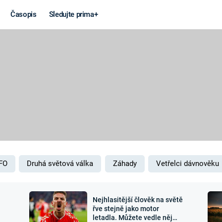
Časopis
Sledujte prima+
Věda a
Války
technika
STUDENÁ V
KORONAVIRUS
VÁLKA VE
VIETNAMU
VESMÍR
VÁLEČNÉ FI
MARS
SERIÁLY
FO
Druhá světová válka
Záhady
Vetřelci dávnověku
Nejhlasitější člověk na světě
Záhady a
Zajímav
řve stejně jako motor
letadla. Můžete vedle něj
konspirace