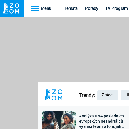
Menu
Témata
Pořady
TV Program
Cestování
Historie
HRADY A ZÁMKY
VIKINGOVÉ
HEDVÁBNÁ STEZKA
EPIDEMIE A
PANDEMIE
PŘÍRODA
STAROVĚKÝ EGYPT
Trendy:
Zrádci
U
Analýza DNA posledních
Druhá
Výročí
evropských neandrtálců
vyvrací teorii o tom, jak
světová válka