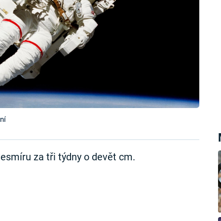
ní
smíru za tři týdny o devět cm.