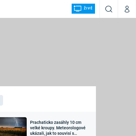
ŽIVĚ
Vyhledávání
Můj p
Prima+
ÁLKA
CNN Prima NEWS
Prima FRESH
Prima LIVING
LMY A
Prima Ženy
Prima LAJK
Prachaticko zasáhly 10 cm
osti
velké kroupy. Meteorologové
Sledujte nás
ukázali, jak to souvisí s