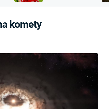
FILMY VERS
přijít o sluch
REALITA
UFO A
MIMOZEMŠŤANÉ
HORORY VE
 na komety
REALITA
UTAJENÉ PŘÍBĚHY
ČESKÝCH DĚJIN
OPTICKÉ ILU
KLAMY
ALTERNATIVNÍ
HISTORIE