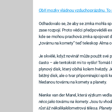
Obří mozky vládnou vzduchoprázdnu. To nen
Odhadovalo se, že aby se zrnka mohla spoji
zase rozpojí. Proto vědci předpověděli ex
kde se mohou prachová zrnka spojovat do
„továrnu na komety“ teď teleskop Alma ob
Je skvělé, když novinář může použít své p
často – ale tentokrát mi to vyšlo! Tomáš 
plynový disk, který obíhá kolem hvězdy. J
běžný disk, ale o tvar připomínající spíš k
hledanou továrnu na komety a planety.
Nienke van der Marel, která výzkum vedla
něco jako továrnu na komety. Jsou tu vho
růst äž několikakilometrová tělesa. Planety