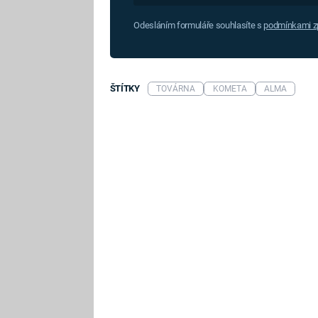
Odesláním formuláře souhlasíte s
podmínkami zp
ŠTÍTKY
TOVÁRNA
KOMETA
ALMA