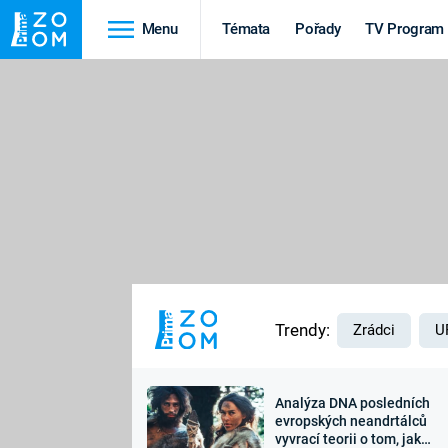
Menu
Témata
Pořady
TV Program
Cestování
Historie
HRADY A ZÁMKY
VIKINGOVÉ
HEDVÁBNÁ STEZKA
EPIDEMIE A
PANDEMIE
PŘÍRODA
STAROVĚKÝ EGYPT
Trendy:
Zrádci
U
Analýza DNA posledních
Druhá
Výročí
evropských neandrtálců
vyvrací teorii o tom, jak
světová válka