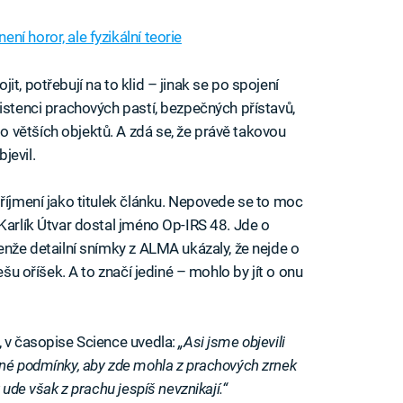
í horor, ale fyzikální teorie
t, potřebují na to klid – jinak se po spojení
istenci prachových pastí, bezpečných přístavů,
 větších objektů. A zdá se, že právě takovou
jevil.
říjmení jako titulek článku. Nepovede se to moc
Karlík Útvar dostal jméno Op-IRS 48. Jde o
enže detailní snímky z ALMA ukázaly, že nejde o
ešu oříšek. A to značí jediné – mohlo by jít o onu
, v časopise Science uvedla:
„Asi jsme objevili
dné podmínky, aby zde mohla z prachových zrnek
 ude však z prachu jespíš nevznikají.“