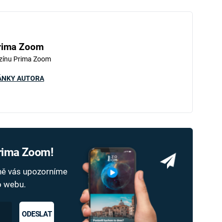
rima Zoom
zínu Prima Zoom
ÁNKY AUTORA
Prima Zoom!
dně vás upozorníme
ho webu.
ODESLAT