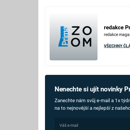
redakce P
redakce maga
VŠECHNY ČL
Nenechte si ujít novinky 
Zanechte nám svůj e-mail a 1x tý
na to nejnovější a nejlepší z naše