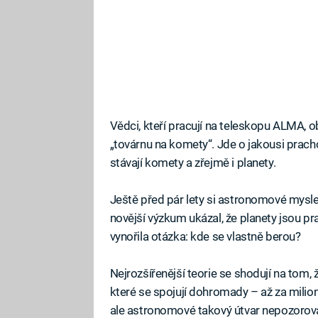
Vědci, kteří pracují na teleskopu ALMA, ob
„továrnu na komety“. Jde o jakousi prachov
stávají komety a zřejmě i planety.
Ještě před pár lety si astronomové myslel
novější výzkum ukázal, že planety jsou p
vynořila otázka: kde se vlastně berou?
Nejrozšířenější teorie se shodují na tom, ž
které se spojují dohromady – až za milion
ale astronomové takový útvar nepozorovali