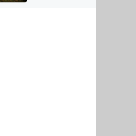
US
tornádem
RSUS
ZE A