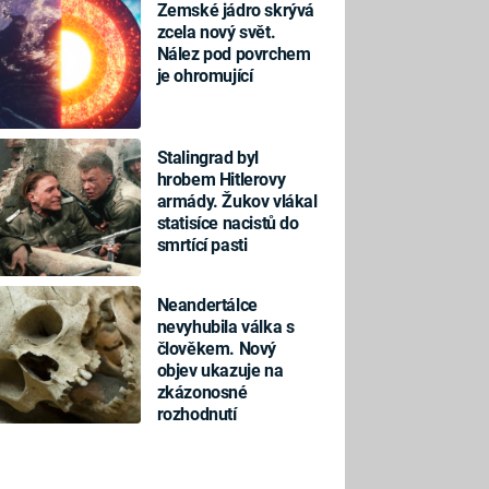
Zemské jádro skrývá
zcela nový svět.
Nález pod povrchem
je ohromující
Stalingrad byl
hrobem Hitlerovy
armády. Žukov vlákal
statisíce nacistů do
smrtící pasti
Neandertálce
nevyhubila válka s
člověkem. Nový
objev ukazuje na
zkázonosné
rozhodnutí