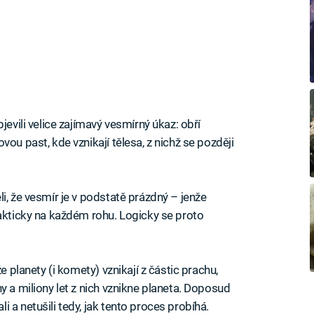
jevili velice zajímavý vesmírný úkaz: obří
ou past, kde vznikají tělesa, z nichž se později
i, že vesmír je v podstatě prázdný – jenže
rakticky na každém rohu. Logicky se proto
e planety (i komety) vznikají z částic prachu,
y a miliony let z nich vznikne planeta. Doposud
 a netušili tedy, jak tento proces probíhá.