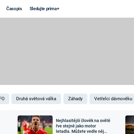
Časopis
Sledujte prima+
Věda a
Války
technika
STUDENÁ V
KORONAVIRUS
VÁLKA VE
VIETNAMU
VESMÍR
VÁLEČNÉ FI
MARS
SERIÁLY
FO
Druhá světová válka
Záhady
Vetřelci dávnověku
Nejhlasitější člověk na světě
Záhady a
Zajímav
řve stejně jako motor
letadla. Můžete vedle něj
konspirace