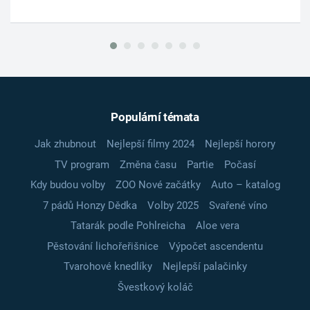
Populární témata
Jak zhubnout
Nejlepší filmy 2024
Nejlepší horory
TV program
Změna času
Partie
Počasí
Kdy budou volby
ZOO Nové začátky
Auto – katalog
7 pádů Honzy Dědka
Volby 2025
Svařené víno
Tatarák podle Pohlreicha
Aloe vera
Pěstování lichořeřišnice
Výpočet ascendentu
Tvarohové knedlíky
Nejlepší palačinky
Švestkový koláč