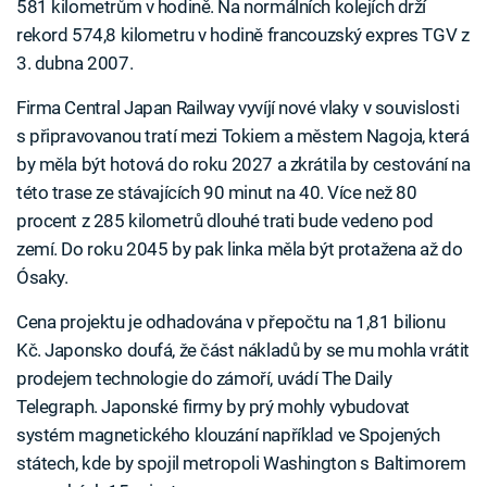
581 kilometrům v hodině. Na normálních kolejích drží
rekord 574,8 kilometru v hodině francouzský expres TGV z
3. dubna 2007.
Firma Central Japan Railway vyvíjí nové vlaky v souvislosti
s připravovanou tratí mezi Tokiem a městem Nagoja, která
by měla být hotová do roku 2027 a zkrátila by cestování na
této trase ze stávajících 90 minut na 40. Více než 80
procent z 285 kilometrů dlouhé trati bude vedeno pod
zemí. Do roku 2045 by pak linka měla být protažena až do
Ósaky.
Cena projektu je odhadována v přepočtu na 1,81 bilionu
Kč. Japonsko doufá, že část nákladů by se mu mohla vrátit
prodejem technologie do zámoří, uvádí The Daily
Telegraph. Japonské firmy by prý mohly vybudovat
systém magnetického klouzání například ve Spojených
státech, kde by spojil metropoli Washington s Baltimorem