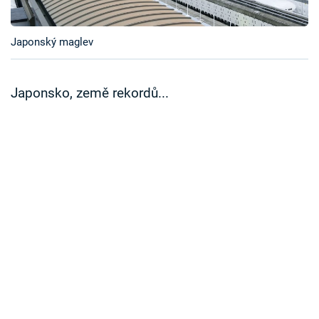
Časopis
Japonský maglev
Sledujte prima+
Přihlášení
Japonsko, země rekordů...
Sledujte nás