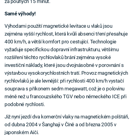
za pouhých 15 minut.
Samé výhody!
Výhodami použití magnetické levitace u vlaků jsou
zejména vyšší rychlost, která kvůli absenci tření přesahuje
400 km/h, a větší komfort pro cestující. Technologie
vyžaduje specifickou dopravní infrastrukturu, většímu
rozšíření těchto rychlovlaků brání zejména vysoké
investiční náklady, které jsou dvojnásobné v porovnání s
výstavbou vysokorychlostních tratí. Provoz magnetických
rychlovlaků je ale levnější: při rychlosti 400 km/h vystačí
souprava s příkonem sedm megawatt, což je o polovinu
méně než u francouzského TGV nebo německého ICE při
podobné rychlosti.
Již nyní jezdí dva komerční vlaky na magnetickém polštáři,
od dubna 2004 v Šanghaji v Číně a od března 2005 v
japonském Aiči.