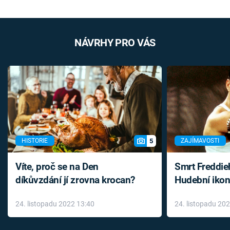
NÁVRHY PRO VÁS
5
HISTORIE
ZAJÍMAVOSTI
Víte, proč se na Den
Smrt Freddie
díkůvzdání jí zrovna krocan?
Hudební ikon
až do konce 
24. listopadu 2022 13:40
24. listopadu 20
léky