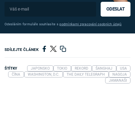
ODESLAT
Odesláním formuláře souhlasíte s
podmínkami zpracování osobních údajů
SDÍLEJTE ČLÁNEK
ŠTÍTKY
JAPONSKO
TOKIO
REKORD
ŠANGHAJ
USA
ČÍNA
WASHINGTON, D.C.
THE DAILY TELEGRAPH
NAGOJA
JAMANAŠI