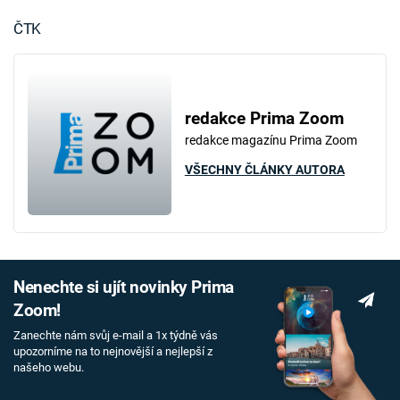
ČTK
redakce Prima Zoom
redakce magazínu Prima Zoom
VŠECHNY ČLÁNKY AUTORA
Nenechte si ujít novinky Prima
Zoom!
Zanechte nám svůj e-mail a 1x týdně vás
upozorníme na to nejnovější a nejlepší z
našeho webu.