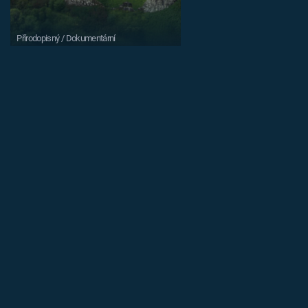
Přírodopisný / Dokumentární