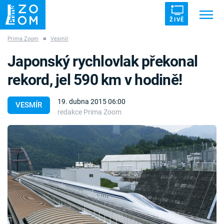
ŽIVĚ
Prima Zoom
■
Vesmír
Trendy:
ZRÁDCI
UFO
DRUHÁ SVĚTOVÁ VÁLKA
Japonský rychlovlak překonal
ZÁHADY
VETŘELCI DÁVNOVĚKU
rekord, jel 590 km v hodině!
19. dubna 2015 06:00
VESMÍR
redakce Prima Zoom
Témata
Témata
Pořady
TV Program