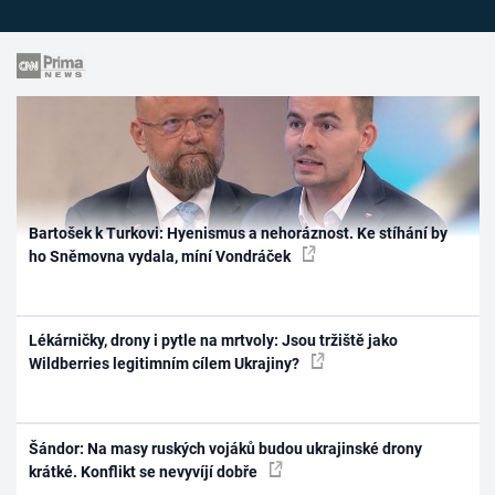
Bartošek k Turkovi: Hyenismus a nehoráznost. Ke stíhání by
ho Sněmovna vydala, míní Vondráček
Lékárničky, drony i pytle na mrtvoly: Jsou tržiště jako
Wildberries legitimním cílem Ukrajiny?
Šándor: Na masy ruských vojáků budou ukrajinské drony
krátké. Konflikt se nevyvíjí dobře