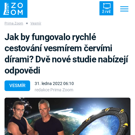
ŽIVĚ
Prima Zoom
■
Vesmír
Trendy:
ZRÁDCI
UFO
DRUHÁ SVĚTOVÁ VÁLKA
Jak by fungovalo rychlé
ZÁHADY
VETŘELCI DÁVNOVĚKU
cestování vesmírem červími
dírami? Dvě nové studie nabízejí
odpovědi
Témata
31. ledna 2022 06:10
VESMÍR
redakce Prima Zoom
Témata
Pořady
TV Program