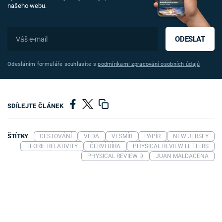
našeho webu.
ODESLAT
Odesláním formuláře souhlasíte s
podmínkami zpracování osobních údajů
SDÍLEJTE ČLÁNEK
ŠTÍTKY
CESTOVÁNÍ
VĚDA
VESMÍR
PAPÍR
NEW JERSEY
TEORIE RELATIVITY
ČERVÍ DÍRA
PHYSICAL REVIEW LETTERS
PHYSICAL REVIEW D
JUAN MALDACENA