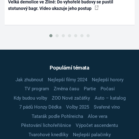
Velká demolice ve Zlíně: Do vyhořelé budovy se pustil
stotunový bagr. Video ukazuje jeho postup
Populární témata
Jak zhubnout
Nejlepší filmy 2024
Nejlepší horory
TV program
Změna času
Partie
Počasí
Kdy budou volby
ZOO Nové začátky
Auto – katalog
7 pádů Honzy Dědka
Volby 2025
Svařené víno
Tatarák podle Pohlreicha
Aloe vera
Pěstování lichořeřišnice
Výpočet ascendentu
Tvarohové knedlíky
Nejlepší palačinky