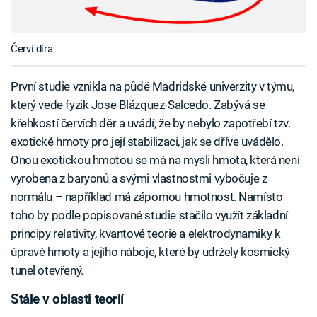
Červí díra
První studie vznikla na půdě Madridské univerzity v týmu,
který vede fyzik Jose Blázquez-Salcedo. Zabývá se
křehkostí červích děr a uvádí, že by nebylo zapotřebí tzv.
exotické hmoty pro její stabilizaci, jak se dříve uvádělo.
Onou exotickou hmotou se má na mysli hmota, která není
vyrobena z baryonů a svými vlastnostmi vybočuje z
normálu – například má zápornou hmotnost. Namísto
toho by podle popisované studie stačilo využít základní
principy relativity, kvantové teorie a elektrodynamiky k
úpravě hmoty a jejího náboje, které by udržely kosmický
tunel otevřený.
Stále v oblasti teorií