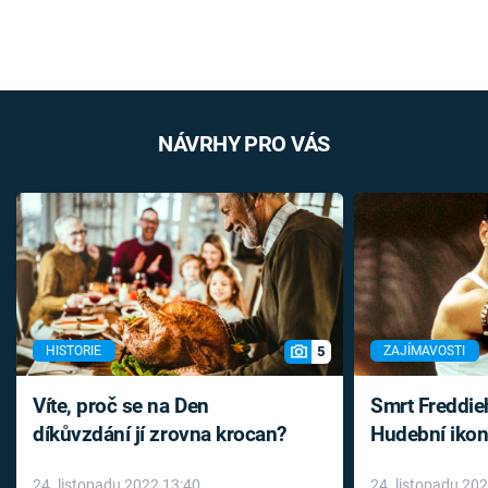
NÁVRHY PRO VÁS
5
HISTORIE
ZAJÍMAVOSTI
Víte, proč se na Den
Smrt Freddie
díkůvzdání jí zrovna krocan?
Hudební ikon
až do konce 
24. listopadu 2022 13:40
24. listopadu 20