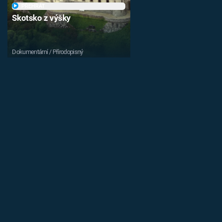
PŘEHRÁT
Skotsko z výšky
Dokumentární / Přírodopisný