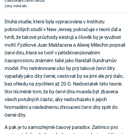
Cestování červí dírou
Zdroj: Volné dílo
Druhá studie, která byla vypracována v Institutu
pokročilých studií v New Jersey, pokračuje v teorii dál a
tvrdí, že takové průchody existují a člověk by je využívat
mohl. Fyzikové Juan Maldacena a Alexej Milechin popsali
červí díru, která se tvoří v pětidimenzionálním
časoprostoru známém také jako Randall-Sundrumův
model. Pro netrénované oko by prý takové červí díry
vypadaly jako díry černé, cestovat by se jimi ale prý dalo,
bez ohledu na zrychlení až 20 G. Nedostatek této teorie
tkví nicméně tom, že by červí díra musela být zbavena
všech potulných částic, aby nedocházelo k jejich
hromadění a následnému zhroucení červí díry zpět do
černé díry.
A pak je tu samozřejmě časový paradox. Zatímco pro