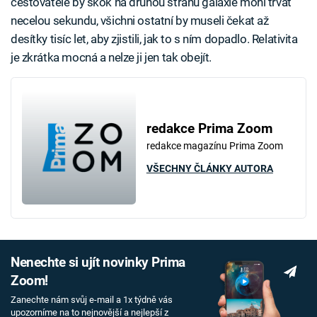
cestovatele by skok na druhou stranu galaxie mohl trvat
necelou sekundu, všichni ostatní by museli čekat až
desítky tisíc let, aby zjistili, jak to s ním dopadlo. Relativita
je zkrátka mocná a nelze ji jen tak obejít.
redakce Prima Zoom
redakce magazínu Prima Zoom
VŠECHNY ČLÁNKY AUTORA
Nenechte si ujít novinky Prima
Zoom!
Zanechte nám svůj e-mail a 1x týdně vás
upozorníme na to nejnovější a nejlepší z