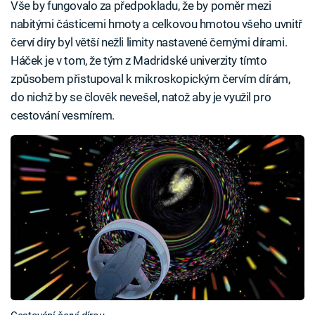
Vše by fungovalo za předpokladu, že by poměr mezi
nabitými částicemi hmoty a celkovou hmotou všeho uvnitř
červí díry byl větší nežli limity nastavené černými dírami.
Háček je v tom, že tým z Madridské univerzity tímto
způsobem přistupoval k mikroskopickým červím dírám,
do nichž by se člověk nevešel, natož aby je využil pro
cestování vesmírem.