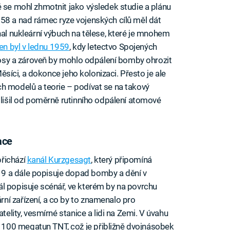
ě se mohl zhmotnit jako výsledek studie a plánu
1958 a nad rámec ryze vojenských cílů měl dát
hal nukleární výbuch na tělese, které je mnohem
n byl v lednu 1959
, kdy letectvo Spojených
ínosy a zároveň by mohlo odpálení bomby ohrozit
 Měsíci, a dokonce jeho kolonizaci. Přesto je ale
h modelů a teorie – podívat se na takový
 lišil od poměrně rutinního odpálení atomové
ace
řichází
kanál Kurzgesagt
, který připomíná
9 a dále popisuje dopad bomby a dění v
l popisuje scénář, ve kterém by na povrchu
í zařízení, a co by to znamenalo pro
telity, vesmírné stanice a lidi na Zemi. V úvahu
100 megatun TNT, což je přibližně dvojnásobek