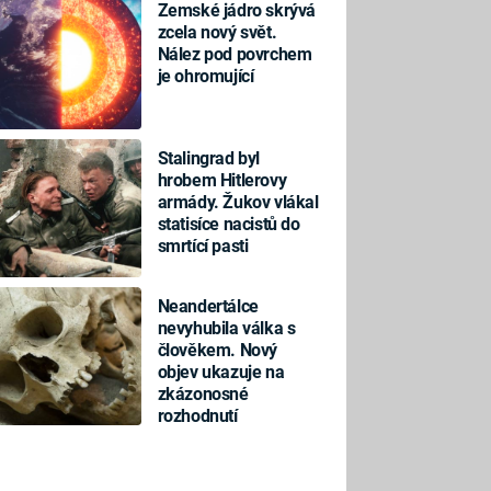
Zemské jádro skrývá
zcela nový svět.
Nález pod povrchem
je ohromující
Stalingrad byl
hrobem Hitlerovy
armády. Žukov vlákal
statisíce nacistů do
smrtící pasti
Neandertálce
nevyhubila válka s
člověkem. Nový
objev ukazuje na
zkázonosné
rozhodnutí