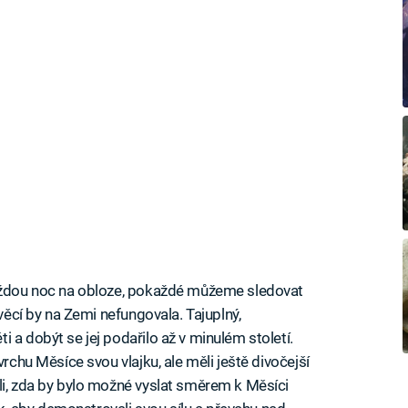
každou noc na obloze, pokaždé můžeme sledovat
 věcí by na Zemi nefungovala. Tajuplný,
 a dobýt se jej podařilo až v minulém století.
rchu Měsíce svou vlajku, ale měli ještě divočejší
li, zda by bylo možné vyslat směrem k Měsíci