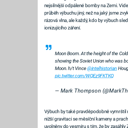
nejsilnější odpálené bomby na Zemi. Video
průběh výbuchu jiný, než na jaký jsme zvyk
rázová vlna, ale každý, kdo by výbuch sl
ionizujícího záření.
Moon Boom. At the height of the Cold
showing the Soviet Union who was b
Moon. h/t Vince
@intelhistorian
Houg
pic.twitter.com/WQEz9FKTKQ
— Mark Thompson (@MarkT
Výbuch by také pravděpodobně vymrštil mě
nižší gravitaci se měsíční kameny a prach
uvolněny do vesmíru s tím, že by zasáhly 