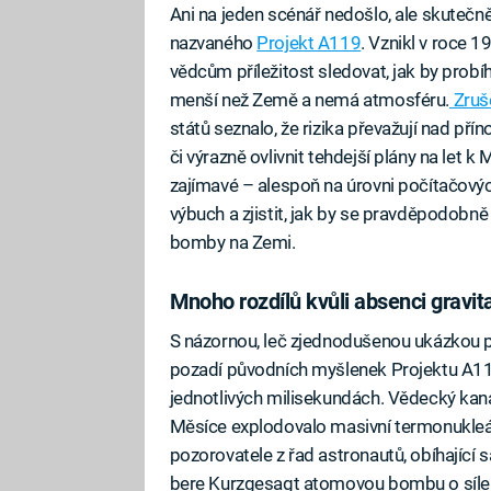
Ani na jeden scénář nedošlo, ale skutečn
nazvaného
Projekt A119
. Vznikl v roce 
vědcům příležitost sledovat, jak by probí
menší než Země a nemá atmosféru.
Zruše
států seznalo, že rizika převažují nad př
či výrazně ovlivnit tehdejší plány na let k
zajímavé – alespoň na úrovni počítačovýc
výbuch a zjistit, jak by se pravděpodobně
bomby na Zemi.
Mnoho rozdílů kvůli absenci gravit
S názornou, leč zjednodušenou ukázkou p
pozadí původních myšlenek Projektu A11
jednotlivých milisekundách. Vědecký kaná
Měsíce explodovalo masivní termonukleárn
pozorovatele z řad astronautů, obíhající sa
bere Kurzgesagt atomovou bombu o síle 