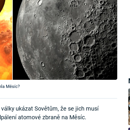
hla Měsíc?
 války ukázat Sovětům, že se jich musí
odpálení atomové zbraně na Měsíc.