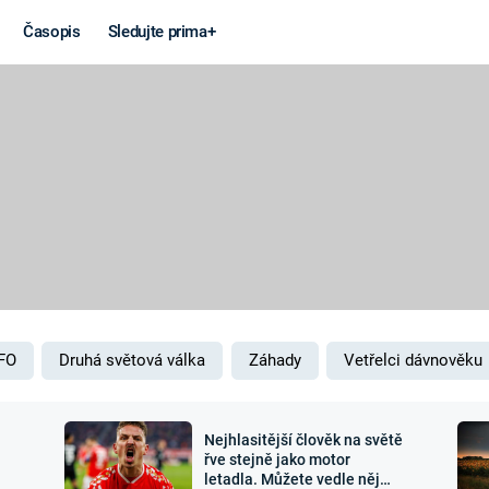
Časopis
Sledujte prima+
Věda a
Války
technika
STUDENÁ V
KORONAVIRUS
VÁLKA VE
VIETNAMU
VESMÍR
VÁLEČNÉ FI
MARS
SERIÁLY
FO
Druhá světová válka
Záhady
Vetřelci dávnověku
Nejhlasitější člověk na světě
Záhady a
Zajímav
řve stejně jako motor
letadla. Můžete vedle něj
konspirace