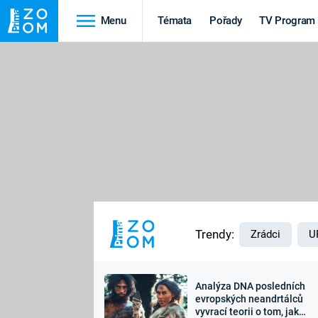
Menu
Témata
Pořady
TV Program
Cestování
Historie
HRADY A ZÁMKY
VIKINGOVÉ
HEDVÁBNÁ STEZKA
EPIDEMIE A
PANDEMIE
PŘÍRODA
STAROVĚKÝ EGYPT
Trendy:
Zrádci
U
Analýza DNA posledních
Druhá
Výročí
evropských neandrtálců
vyvrací teorii o tom, jak
světová válka