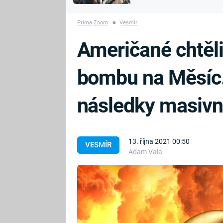
MARIE TEREZIE
vyhynuli
ADOLF HITLER
NAPOLEON
Prima Zoom
■
Vesmír
BONAPARTE
ATENTÁT NA
Američané chtěli
REINHARDA
BRITSKÁ
HEYDRICHA
KRÁLOVSKÁ
bombu na Měsíc.
RODINA
PRVNÍ SVĚTOVÁ
VÁLKA
následky masivn
13. října 2021 00:50
VESMÍR
Adam Vala