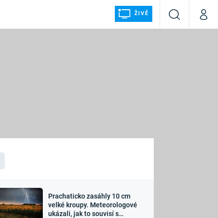
ŽIVĚ
Vyhledávání
Můj p
Prima+
ÁLKA
CNN Prima NEWS
Prima FRESH
Prima LIVING
LMY A
Prima Ženy
Prima LAJK
Prachaticko zasáhly 10 cm
osti
velké kroupy. Meteorologové
Sledujte nás
ukázali, jak to souvisí s