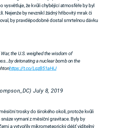
 vysvětluje, že kvůli chybějící atmosféře by byl
lí. Nejenže by nevznikl žádný hřibovitý mrak či
edoval, by pravděpodobně dostal smrtelnou dávku
 War, the U.S. weighed the wisdom of
oss…by detonating a nuclear bomb on the
hton
https://t.co/LqzB51aHiJ
hompson_DC)
July 8, 2019
síční trosky do širokého okolí, protože kvůli
 snáze vymaní z měsíční gravitace. Byly by
Zemi a vytvořily mikrometeorický déšť viditelný