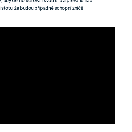
 aby demonstrovali svou sílu a převahu nad
istotu, že budou případně schopní zničit