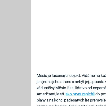
Měsíc je fascinující objekt. Vídáme ho 
jen jednu jeho stranu a nebýt jej, spousta
zádumčivý Měsíc lákal lidstvo od nepaměti
Američané, kteří
jako první zapíchli
do pov
plány a na konci padesátých let přemýšle