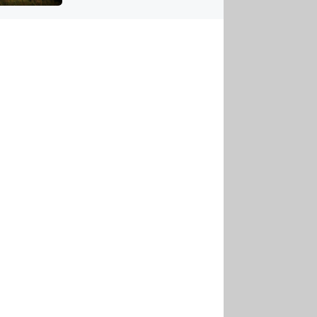
US
tornádem
RSUS
ZE A