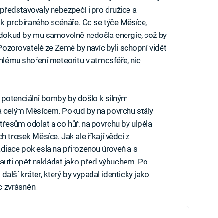
představovaly nebezpečí i pro družice a
zik probíraného scénáře. Co se týče Měsíce,
, dokud by mu samovolně nedošla energie, což by
 Pozorovatelé ze Země by navíc byli schopní vidět
chlému shoření meteoritu v atmosféře, nic
 potenciální bomby by došlo k silným
la celým Měsícem. Pokud by na povrchu stály
řesům odolat a co hůř, na povrchu by ulpěla
h trosek Měsíce. Jak ale říkají vědci z
diace poklesla na přirozenou úroveň a s
uti opět nakládat jako před výbuchem. Po
alší kráter, který by vypadal identicky jako
íc zvrásněn.