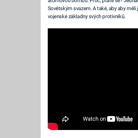
atomovou bombu. Proč, ptáte se? Jednak,
Sovětským svazem. A také, aby aby měli j
vojenské základny svých protivníků.