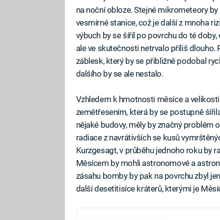
na noční obloze. Stejné mikrometeory by 
vesmírné stanice, což je další z mnoha ri
výbuch by se šířil po povrchu do té doby
ale ve skutečnosti netrvalo příliš dlouho.
záblesk, který by se přibližně podobal ry
dalšího by se ale nestalo.
Vzhledem k hmotnosti měsíce a velikosti
zemětřesením, která by se postupně šíři
nějaké budovy, měly by značný problém ot
radiace z navrátivších se kusů vymrštěnýc
Kurzgesagt, v průběhu jednoho roku by ra
Měsícem by mohli astronomové a astrona
zásahu bomby by pak na povrchu zbyl jen d
další desetitisíce kráterů, kterými je Měs