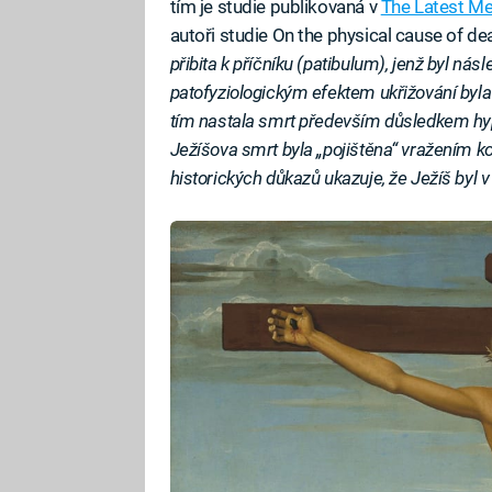
tím je studie publikovaná v
The Latest Me
autoři studie On the physical cause of dea
přibita k příčníku (patibulum), jenž byl ná
patofyziologickým efektem ukřižování byl
tím nastala smrt především důsledkem hy
Ježíšova smrt byla „pojištěna“ vražením ko
historických důkazů ukazuje, že Ježíš byl v