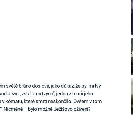
ém světě bráno doslova, jako důkaz, že byl mrtvý
d Ježíš „vstal z mrtvých“, jedna z teorií jeho
uze v kómatu, které smrtí neskončilo. Ovšem v tom
u“. Nicméně – bylo možné Ježíšovo oživení?