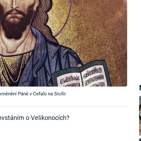
oměnění Páně v Cefalù na Sicílii
hvstáním o Velikonocích?