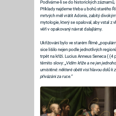
Podíváme-li se do historických záznamů, 
Příklady najdeme třeba u bohů starého Ří
mrtvých měl vrátit Adonis, zabitý divok
mytologie, který se spaloval, aby vstal z 
věří v opakovaný návrat dalajlámy.
Ukřižování bylo ve starém Římě „populárn
sice lišilo nejen podle jednotlivých regio
trpět na kříži. Lucius Anneus Seneca ( (4 p
těmito slovy:
„Vidím kříže a ne jen jednoh
umístěné: některé oběti visí hlavou dolů k z
přivázáni za ruce.“