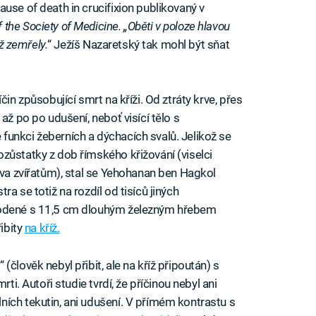
use of death in crucifixion publikovaný v
f the Society of Medicine. „Oběti v poloze hlavou
ež zemřely.
“ Ježíš Nazaretský tak mohl být sňat
čin způsobující smrt na kříži. Od ztráty krve, přes
až po po udušení, neboť visící tělo s
unkci žeberních a dýchacích svalů. Jelikož se
zůstatky z dob římského křižování (viselci
ava zvířatům), stal se Yehohanan ben Hagkol
a se totiž na rozdíl od tisíců jiných
bodené s 11,5 cm dlouhým železným hřebem
řibity
na kříž.
člověk nebyl přibit, ale na kříž připoután) s
rti. Autoři studie tvrdí, že příčinou nebyl ani
ích tekutin, ani udušení. V přímém kontrastu s