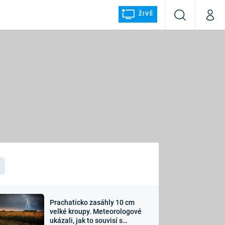
ŽIVĚ
Vyhledávání
Můj p
Prima+
ÁLKA
CNN Prima NEWS
Prima FRESH
Prima LIVING
LMY A
Prima Ženy
Prima LAJK
Prachaticko zasáhly 10 cm
osti
velké kroupy. Meteorologové
Sledujte nás
ukázali, jak to souvisí s