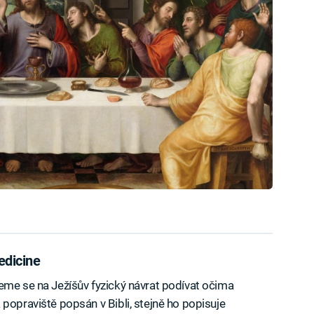
edicine
eme se na Ježíšův fyzický návrat podívat očima
popraviště popsán v Bibli, stejně ho popisuje