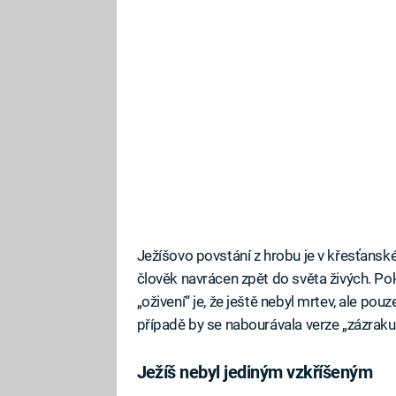
Ježíšovo povstání z hrobu je v křesťansk
člověk navrácen zpět do světa živých. Poku
„oživení“ je, že ještě nebyl mrtev, ale po
případě by se nabourávala verze „zázrak
Ježíš nebyl jediným vzkříšeným