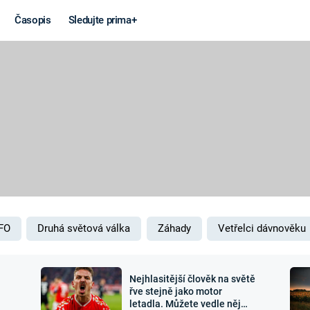
Časopis
Sledujte prima+
Věda a
Války
technika
STUDENÁ V
KORONAVIRUS
VÁLKA VE
VIETNAMU
VESMÍR
VÁLEČNÉ FI
MARS
SERIÁLY
FO
Druhá světová válka
Záhady
Vetřelci dávnověku
Nejhlasitější člověk na světě
Záhady a
Zajímav
řve stejně jako motor
letadla. Můžete vedle něj
konspirace