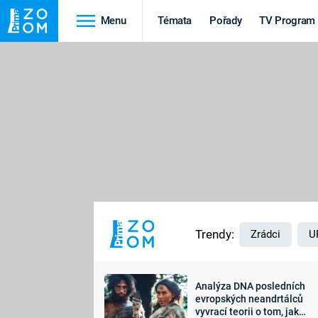
Menu
Témata
Pořady
TV Program
Cestování
Historie
HRADY A ZÁMKY
VIKINGOVÉ
HEDVÁBNÁ STEZKA
EPIDEMIE A
PANDEMIE
PŘÍRODA
STAROVĚKÝ EGYPT
Trendy:
Zrádci
U
Analýza DNA posledních
Druhá
Výročí
evropských neandrtálců
vyvrací teorii o tom, jak
světová válka