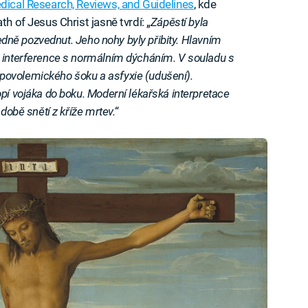
dical Research, Reviews, and Guidelines
, kde
th of Jesus Christ jasně tvrdí: „
Zápěstí byla
sledně pozvednut. Jeho nohy byly přibity. Hlavním
a interference s normálním dýcháním. V souladu s
povolemického šoku a asfyxie (udušení).
pí vojáka do boku. Moderní lékařská interpretace
 době snětí z kříže mrtev.
“