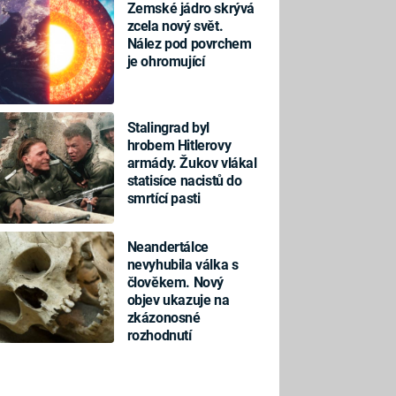
Zemské jádro skrývá
zcela nový svět.
Nález pod povrchem
je ohromující
Stalingrad byl
hrobem Hitlerovy
armády. Žukov vlákal
statisíce nacistů do
smrtící pasti
Neandertálce
nevyhubila válka s
člověkem. Nový
objev ukazuje na
zkázonosné
rozhodnutí