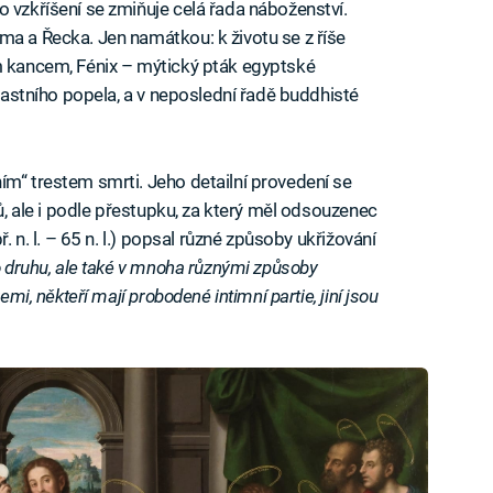
o vzkříšení se zmiňuje celá řada náboženství.
ma a Řecka. Jen namátkou: k životu se z říše
ým kancem, Fénix – mýtický pták egyptské
vlastního popela, a v neposlední řadě buddhisté
ím“ trestem smrti. Jeho detailní provedení se
nů, ale i podle přestupku, za který měl odsouzenec
ř. n. l. – 65 n. l.) popsal různé způsoby ukřižování
o druhu, ale také v mnoha různými způsoby
emi, někteří mají probodené intimní partie, jiní jsou