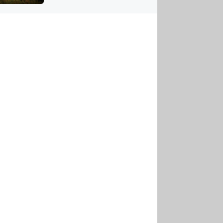
US
tornádem
RSUS
ZE A