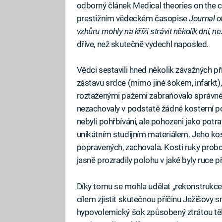
odborný článek Medical theories on the ca
prestižním vědeckém časopise
Journal o
vzhůru mohly na kříži strávit několik dní, n
dříve, než skutečně vydechl naposled.
Vědci sestavili hned několik závažných pří
zástavu srdce (mimo jiné šokem, infarkt), 
roztaženými pažemi zabraňovalo správné f
nezachovaly v podstatě žádné kosterní po
nebyli pohřbíváni, ale pohozeni jako potr
unikátním studijním materiálem. Jeho kostr
popravených, zachovala. Kosti ruky pro
jasně prozradily polohu v jaké byly ruce p
Díky tomu se mohla udělat „rekonstrukce“ (
cílem zjistit skutečnou příčinu Ježíšovy sm
hypovolemický šok způsobený ztrátou těln