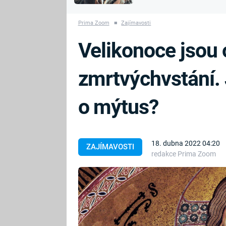
MARIE TEREZIE
vyhynuli
ADOLF HITLER
NAPOLEON
Prima Zoom
■
Zajímavosti
BONAPARTE
ATENTÁT NA
Velikonoce jsou 
REINHARDA
BRITSKÁ
HEYDRICHA
KRÁLOVSKÁ
zmrtvýchvstání. 
RODINA
PRVNÍ SVĚTOVÁ
VÁLKA
o mýtus?
18. dubna 2022 04:20
ZAJÍMAVOSTI
redakce Prima Zoom