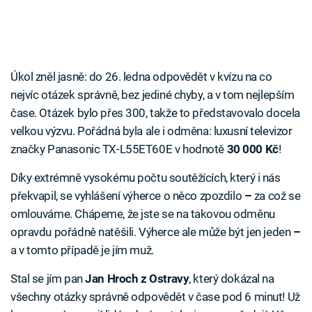
Úkol zněl jasně: do 26. ledna odpovědět v kvízu na co
nejvíc otázek správně, bez jediné chyby, a v tom nejlepším
čase. Otázek bylo přes 300, takže to představovalo docela
velkou výzvu. Pořádná byla ale i odměna: luxusní televizor
značky Panasonic TX-L55ET60E v hodnotě
30 000 Kč
!
Díky extrémně vysokému počtu soutěžících, který i nás
překvapil, se vyhlášení výherce o něco zpozdilo
–
za což se
omlouváme. Chápeme, že jste se na takovou odměnu
opravdu pořádně natěšili. Výherce ale může být jen jeden
–
a v tomto případě je jím muž.
Stal se jím pan
Jan Hroch z Ostravy
, který dokázal na
všechny otázky správně odpovědět v čase pod 6 minut! Už