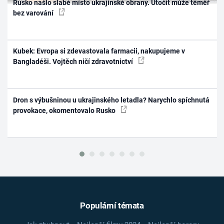
Rusko našlo slabé místo ukrajinské obrany. Útočit může téměř
bez varování
Kubek: Evropa si zdevastovala farmacii, nakupujeme v
Bangladéši. Vojtěch ničí zdravotnictví
Dron s výbušninou u ukrajinského letadla? Narychlo spíchnutá
provokace, okomentovalo Rusko
Populární témata