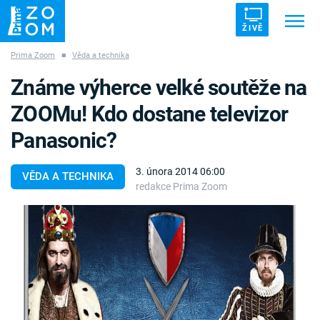
ŽIVĚ
Prima Zoom
■
Věda a technika
Trendy:
ZRÁDCI
UFO
DRUHÁ SVĚTOVÁ VÁLKA
Známe výherce velké soutěže na
ZÁHADY
VETŘELCI DÁVNOVĚKU
ZOOMu! Kdo dostane televizor
Panasonic?
3. února 2014 06:00
VĚDA A TECHNIKA
redakce Prima Zoom
Témata
Témata
Pořady
TV Program