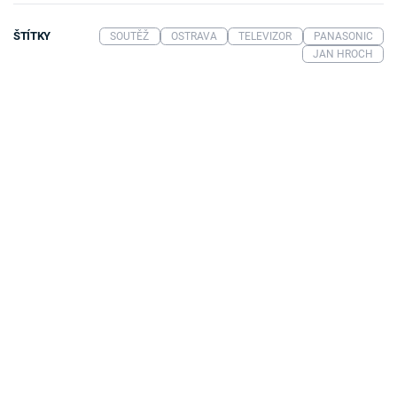
ŠTÍTKY
SOUTĚŽ
OSTRAVA
TELEVIZOR
PANASONIC
JAN HROCH