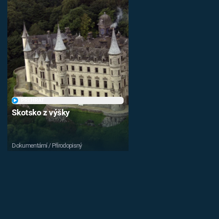
PŘEHRÁT
Skotsko z výšky
Dokumentární / Přírodopisný