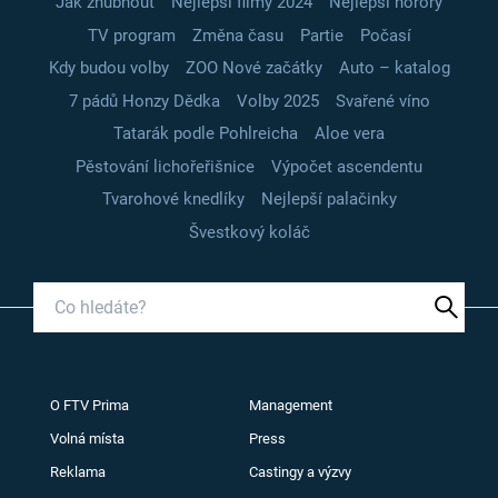
Jak zhubnout
Nejlepší filmy 2024
Nejlepší horory
TV program
Změna času
Partie
Počasí
Kdy budou volby
ZOO Nové začátky
Auto – katalog
7 pádů Honzy Dědka
Volby 2025
Svařené víno
Tatarák podle Pohlreicha
Aloe vera
Pěstování lichořeřišnice
Výpočet ascendentu
Tvarohové knedlíky
Nejlepší palačinky
Švestkový koláč
O FTV Prima
Management
Volná místa
Press
Reklama
Castingy a výzvy