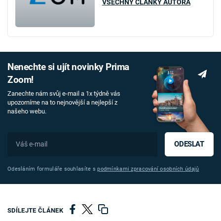
VŠECHNY ČLÁNKY AUTORA
Nenechte si ujít novinky Prima
Zoom!
Zanechte nám svůj e-mail a 1x týdně vás
upozorníme na to nejnovější a nejlepší z
našeho webu.
ODESLAT
Odesláním formuláře souhlasíte s
podmínkami zpracování osobních údajů
SDÍLEJTE ČLÁNEK