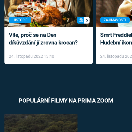
5
HISTORIE
ZAJÍMAVOSTI
Víte, proč se na Den
Smrt Freddie
díkůvzdání jí zrovna krocan?
Hudební ikon
až do konce 
24. listopadu 2022 13:40
24. listopadu 20
léky
POPULÁRNÍ FILMY NA PRIMA ZOOM