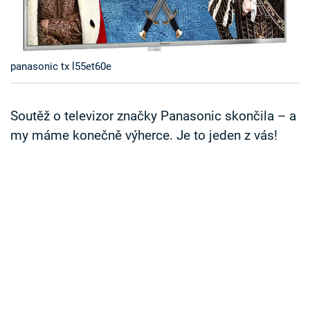
Časopis
Sledujte prima+
panasonic tx l55et60e
Přihlášení
Soutěž o televizor značky Panasonic skončila – a
my máme konečně výherce. Je to jeden z vás!
Sledujte nás