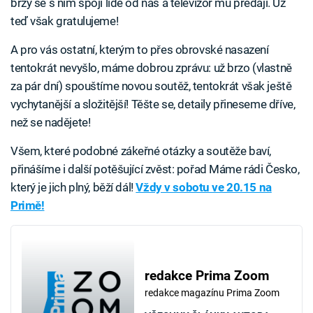
brzy se s ním spojí lidé od nás a televizor mu předají. Už
teď však gratulujeme!
A pro vás ostatní, kterým to přes obrovské nasazení
tentokrát nevyšlo, máme dobrou zprávu: už brzo (vlastně
za pár dní) spouštíme novou soutěž, tentokrát však ještě
vychytanější a složitější! Těšte se, detaily přineseme dříve,
než se nadějete!
Všem, které podobné zákeřné otázky a soutěže baví,
přinášíme i další potěšující zvěst: pořad Máme rádi Česko,
který je jich plný, běží dál!
Vždy v sobotu ve 20.15 na
Primě!
redakce Prima Zoom
redakce magazínu Prima Zoom