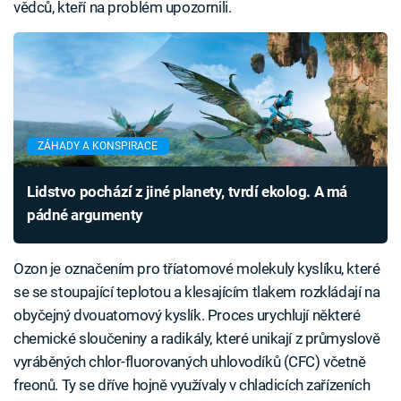
vědců, kteří na problém upozornili.
ZÁHADY A KONSPIRACE
Lidstvo pochází z jiné planety, tvrdí ekolog. A má
pádné argumenty
Ozon je označením pro tříatomové molekuly kyslíku, které
se se stoupající teplotou a klesajícím tlakem rozkládají na
obyčejný dvouatomový kyslík. Proces urychlují některé
chemické sloučeniny a radikály, které unikají z průmyslově
vyráběných chlor-fluorovaných uhlovodíků (CFC) včetně
freonů. Ty se dříve hojně využívaly v chladicích zařízeních