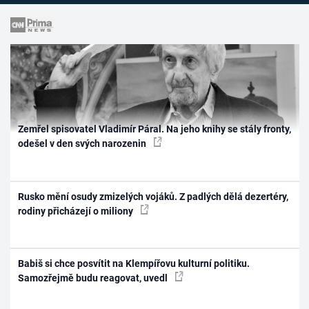
Zemřel spisovatel Vladimír Páral. Na jeho knihy se stály fronty,
odešel v den svých narozenin
Rusko mění osudy zmizelých vojáků. Z padlých dělá dezertéry,
rodiny přicházejí o miliony
Babiš si chce posvítit na Klempířovu kulturní politiku.
Samozřejmě budu reagovat, uvedl