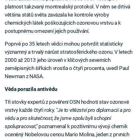
platnost takzvaný montrealský protokol. V něm se drtivá
většina států světa zavázala ke kontrole výroby
chemických látek poškozujících ozonovou vrstvu a k
postupnému omezení jejich používání.
Poprvé po 35 letech vědci mohou potvrdit statisticky
významný a trvalý nárůst stratosférického ozonu. V letech
2000 až 2013 jeho úroveň v klíčových severních
zeměpisných šířkách vrostla o čtyři procenta, uvedl Paul
Newman z NASA.
Věda porazila antivědu
Tři stovky expertů z pověření OSN hodnotí stav ozonové
vrstvy každé čtyři roky.
"Je to vítězství pro diplomacii a pro
vědu a pro skutečnost, že jsme spolu byli schopni
spolupracovat,"
poznamenal k pozitivnímu vývoji chemik
oceněný Nobelovou cenou Mario Molina, jeden z prvních