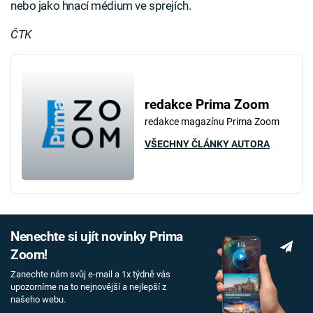
nebo jako hnací médium ve sprejích.
ČTK
redakce Prima Zoom
redakce magazínu Prima Zoom
VŠECHNY ČLÁNKY AUTORA
Nenechte si ujít novinky Prima
Zoom!
Zanechte nám svůj e-mail a 1x týdně vás
upozorníme na to nejnovější a nejlepší z
našeho webu.