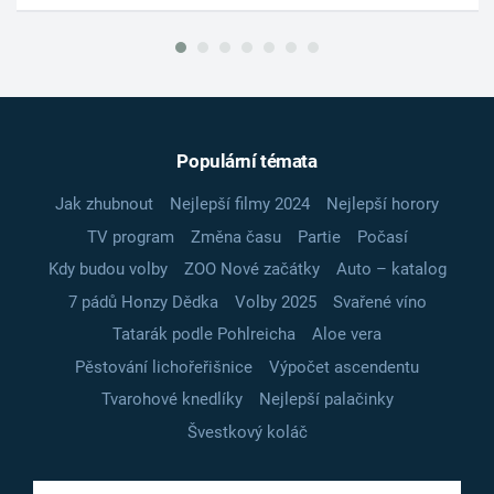
Populární témata
Jak zhubnout
Nejlepší filmy 2024
Nejlepší horory
TV program
Změna času
Partie
Počasí
Kdy budou volby
ZOO Nové začátky
Auto – katalog
7 pádů Honzy Dědka
Volby 2025
Svařené víno
Tatarák podle Pohlreicha
Aloe vera
Pěstování lichořeřišnice
Výpočet ascendentu
Tvarohové knedlíky
Nejlepší palačinky
Švestkový koláč