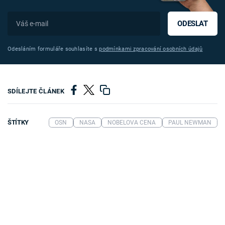
ODESLAT
Odesláním formuláře souhlasíte s
podmínkami zpracování osobních údajů
SDÍLEJTE ČLÁNEK
ŠTÍTKY
OSN
NASA
NOBELOVA CENA
PAUL NEWMAN