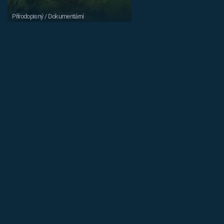
Přírodopisný / Dokumentární