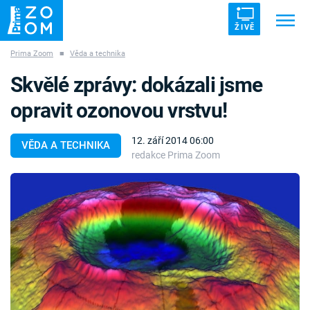
ŽIVĚ
Prima Zoom
■
Věda a technika
Trendy:
ZRÁDCI
UFO
DRUHÁ SVĚTOVÁ VÁLKA
Skvělé zprávy: dokázali jsme
ZÁHADY
VETŘELCI DÁVNOVĚKU
opravit ozonovou vrstvu!
12. září 2014 06:00
VĚDA A TECHNIKA
redakce Prima Zoom
Témata
Témata
Pořady
TV Program