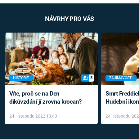
NÁVRHY PRO VÁS
5
HISTORIE
ZAJÍMAVOSTI
Víte, proč se na Den
Smrt Freddie
díkůvzdání jí zrovna krocan?
Hudební ikon
až do konce 
24. listopadu 2022 13:40
24. listopadu 20
léky