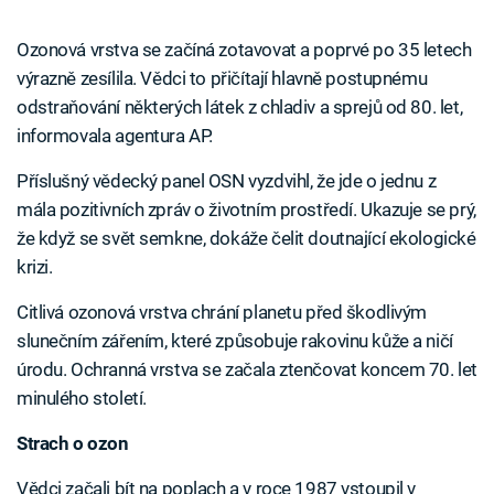
Ozonová vrstva se začíná zotavovat a poprvé po 35 letech
výrazně zesílila. Vědci to přičítají hlavně postupnému
odstraňování některých látek z chladiv a sprejů od 80. let,
informovala agentura AP.
Příslušný vědecký panel OSN vyzdvihl, že jde o jednu z
mála pozitivních zpráv o životním prostředí. Ukazuje se prý,
že když se svět semkne, dokáže čelit doutnající ekologické
krizi.
Citlivá ozonová vrstva chrání planetu před škodlivým
slunečním zářením, které způsobuje rakovinu kůže a ničí
úrodu. Ochranná vrstva se začala ztenčovat koncem 70. let
minulého století.
Strach o ozon
Vědci začali bít na poplach a v roce 1987 vstoupil v