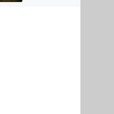
US
tornádem
RSUS
ZE A