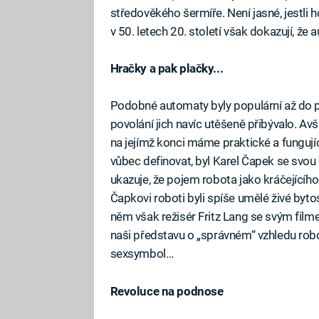
středověkého šermíře. Není jasné, jestli h
v 50. letech 20. století však dokazují, že 
Hračky a pak plačky...
Podobné automaty byly populární až do p
povolání jich navíc utěšeně přibývalo. Avša
na jejímž konci máme praktické a fungují
vůbec definovat, byl Karel Čapek se svou 
ukazuje, že pojem robota jako kráčejícíh
Čapkovi roboti byli spíše umělé živé byto
něm však režisér Fritz Lang se svým film
naši představu o „správném“ vzhledu robo
sexsymbol…
Revoluce na podnose