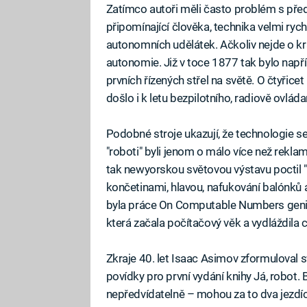
Zatímco autoři měli často problém s před
připomínající člověka, technika velmi ryc
autonomních udělátek. Ačkoliv nejde o krá
autonomie. Již v toce 1877 tak bylo např
prvních řízených střel na světě. O čtyřicet 
došlo i k letu bezpilotního, radiově ovlád
Podobné stroje ukazují, že technologie se
"roboti" byli jenom o málo více než rekl
tak newyorskou světovou výstavu poctil "ro
končetinami, hlavou, nafukování balónků 
byla práce On Computable Numbers geniá
která začala počítačový věk a vydláždila
Zkraje 40. let Isaac Asimov zformuloval s
povídky pro první vydání knihy Já, robot.
nepředvídatelně – mohou za to dva jezdíc