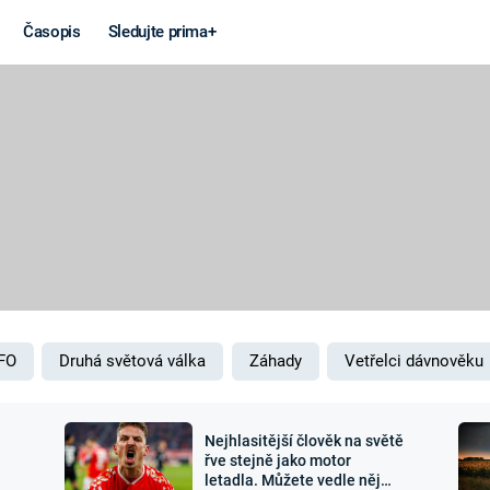
Časopis
Sledujte prima+
Věda a
Války
technika
STUDENÁ V
KORONAVIRUS
VÁLKA VE
VIETNAMU
VESMÍR
VÁLEČNÉ FI
MARS
SERIÁLY
FO
Druhá světová válka
Záhady
Vetřelci dávnověku
Nejhlasitější člověk na světě
Záhady a
Zajímav
řve stejně jako motor
letadla. Můžete vedle něj
konspirace