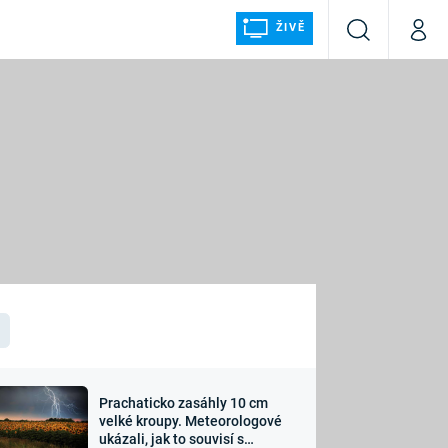
ŽIVĚ
Vyhledávání
Můj p
Prima+
ÁLKA
CNN Prima NEWS
Prima FRESH
Prima LIVING
LMY A
Prima Ženy
Prima LAJK
Prachaticko zasáhly 10 cm
osti
velké kroupy. Meteorologové
Sledujte nás
ukázali, jak to souvisí s