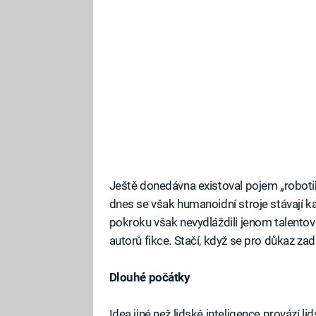
Ještě donedávna existoval pojem „robotik
dnes se však humanoidní stroje stávají k
pokroku však nevydláždili jenom talentovan
autorů fikce. Stačí, když se pro důkaz zad
Dlouhé počátky
Idea jiné než lidské inteligence provází li