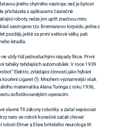
stavou jiného chytrého nástroje, než je bytost
hle přicházela s aplikacemi částečně
čející roboty, nelze jim upřít značnou míru
íklad sestrojeno tzv. Brennanovo torpédo, jedna z
let později, ještě za první světové války, pak
aného letadla.
 ne vždy řídí jednoduchými nápady fikce. První
amní taháky tehdejších automobilek. V roce 1939
bot" Elektro, zvládající činnosti jako hýbání
a kouření cigaret (!). Mnohem významnější však
lního matematika Alana Turinga z roku 1936,
 cestu sofistikovanějším operacím.
vé slavné Tři zákony robotiky a začal sepisovat
 Brzy nato se roboti konečně začali chovat
í roboti Elmer a Elsie britského neurologa W.