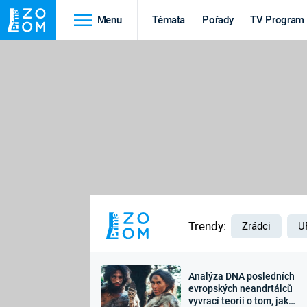
Menu
Témata
Pořady
TV Program
Cestování
Historie
HRADY A ZÁMKY
VIKINGOVÉ
HEDVÁBNÁ STEZKA
EPIDEMIE A
PANDEMIE
PŘÍRODA
STAROVĚKÝ EGYPT
Trendy:
Zrádci
U
Analýza DNA posledních
Druhá
Výročí
evropských neandrtálců
vyvrací teorii o tom, jak
světová válka