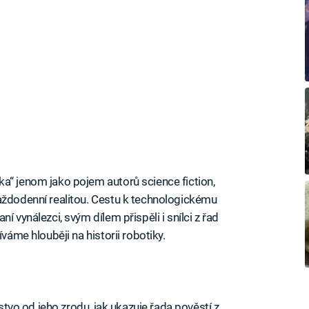
a“ jenom jako pojem autorů science fiction,
aždodenní realitou. Cestu k technologickému
í vynálezci, svým dílem přispěli i snílci z řad
íváme hlouběji na historii robotiky.
dstvo od jeho zrodu, jak ukazuje řada pověstí z