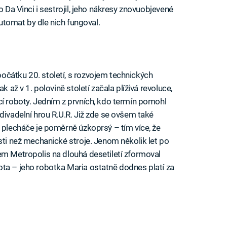
o Da Vinci i sestrojil, jeho nákresy znovuobjevené
automat by dle nich fungoval.
očátku 20. století, s rozvojem technických
k až v 1. polovině století začala plíživá revoluce,
cí roboty. Jedním z prvních, kdo termín pomohl
divadelní hrou R.U.R. Již zde se ovšem také
o plecháče je poměrně úzkoprsý – tím více, že
sti než mechanické stroje. Jenom několik let po
em Metropolis na dlouhá desetiletí zformoval
ta – jeho robotka Maria ostatně dodnes platí za