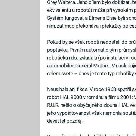
Grey Waltera. Jeho cílem bylo dokázat, ž
ekvivalentu u robotů) může při vysokém 
Systém fungoval, a Elmer s Elsie byli sch
ním, zatímco překonávali překážky po ces
Pokud by se však roboti nedostali do prů
poptávka. Prvním automatickým průmysl
robotická ruka zvládala (po instalaci v r
automobilce General Motors. V následují
celém světě – dnes je tento typ robotiky 
Neusínala ani fikce. V roce 1968 spatřil sv
robot HAL 9000 v románu a filmu 2001:
R.U.R. nešlo o obyčejného zlouna, HAL ve f
jeho vypointovanost však nemohla soutě
devět let později.