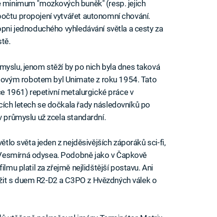
e minimum "mozkových buněk" (resp. jejich
počtu propojení vytvářet autonomní chování.
opni jednoduchého vyhledávání světla a cesty za
tě.
myslu, jenom stěží by po nich byla dnes taková
ovým robotem byl Unimate z roku 1954. Tato
oce 1961) repetivní metalurgické práce v
cích letech se dočkala řady následovníků po
v průmyslu už zcela standardní.
ětlo světa jeden z nejděsivějších záporáků sci-fi,
 Vesmírná odysea. Podobně jako v Čapkově
ilmu platil za zřejmě nejlidštější postavu. Ani
žit s duem R2-D2 a C3PO z Hvězdných válek o