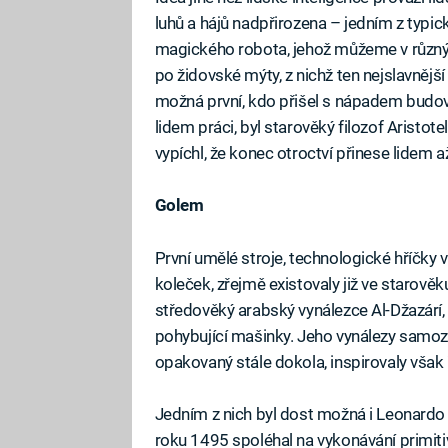
luhů a hájů nadpřirozena – jedním z typic
magického robota, jehož můžeme v různýc
po židovské mýty, z nichž ten nejslavnějš
možná první, kdo přišel s nápadem budovat
lidem práci, byl starověký filozof Aristot
vypíchl, že konec otroctví přinese lidem a
Golem
První umělé stroje, technologické hříčky
koleček, zřejmě existovaly již ve starověku
středověký arabský vynálezce Al-Džazárí
pohybující mašinky. Jeho vynálezy samoz
opakovaný stále dokola, inspirovaly však
Jedním z nich byl dost možná i Leonardo 
roku 1495 spoléhal na vykonávání primiti