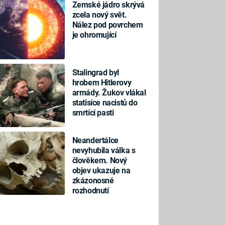
Zemské jádro skrývá
zcela nový svět.
Nález pod povrchem
je ohromující
Stalingrad byl
hrobem Hitlerovy
armády. Žukov vlákal
statisíce nacistů do
smrtící pasti
Neandertálce
nevyhubila válka s
člověkem. Nový
objev ukazuje na
zkázonosné
rozhodnutí