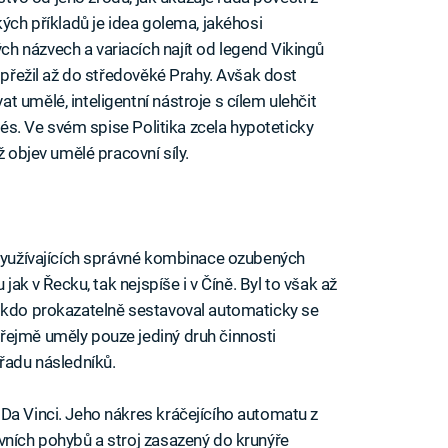
kých příkladů je idea golema, jakéhosi
h názvech a variacích najít od legend Vikingů
í přežil až do středověké Prahy. Avšak dost
 umělé, inteligentní nástroje s cílem ulehčit
elés. Ve svém spise Politika zcela hypoteticky
ž objev umělé pracovní síly.
 využívajících správné kombinace ozubených
 jak v Řecku, tak nejspíše i v Číně. Byl to však až
, kdo prokazatelně sestavoval automaticky se
řejmě uměly pouze jediný druh činnosti
 řadu následníků.
Da Vinci. Jeho nákres kráčejícího automatu z
vních pohybů a stroj zasazený do krunýře