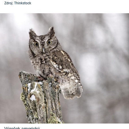
Zdroj: Thinkstock
Časopis
Sledujte prima+
Přihlášení
Sledujte nás
Výreček americký