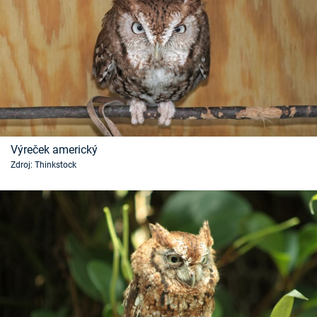
Výreček americký
Zdroj: Thinkstock