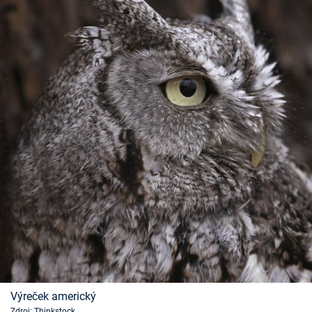
Výreček americký
Zdroj: Thinkstock