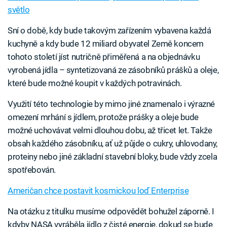
světlo
Sní o době, kdy bude takovým zařízením vybavena každá
kuchyně a kdy bude 12 miliard obyvatel Země koncem
tohoto století jíst nutričně přiměřená a na objednávku
vyrobená jídla – syntetizovaná ze zásobníků prášků a oleje,
které bude možné koupit v každých potravinách.
Využití této technologie by mimo jiné znamenalo i výrazné
omezení mrhání s jídlem, protože prášky a oleje bude
možné uchovávat velmi dlouhou dobu, až třicet let. Takže
obsah každého zásobníku, ať už půjde o cukry, uhlovodany,
proteiny nebo jiné základní stavební bloky, bude vždy zcela
spotřebován.
Američan chce postavit kosmickou loď Enterprise
Na otázku z titulku musíme odpovědět bohužel záporně. I
kdyby NASA vyráběla jídlo z čisté energie, dokud se bude