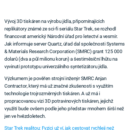
Vývoj 3D tiskáren na výrobu jídla, připomínajících
replikátory známé ze sci-fi seriálu Star Trek, se rozhodl
financovat americký Národní úřad pro letectví a vesmír.
Jak informuje server Quartz, úřad dal společnosti Systems
& Materials Research Corporation (SMRC) grant 125 000
dolarů (dva a půl milionu korun) a šestiměsíční lhůtu na
vyvinutí prototypu univerzálního syntetizátoru jídla.
Výzkumem je pověřen strojní inženýr SMRC Anjan
Contractor, který má už značné zkušenosti s využitím
technologie trojrozměrných tiskáren. A už má i
propracovanou vizi 3D potravinových tiskáren, jejichž
využití bude ovšem podle jeho představ mnohem širší než
jen ve hvězdoletech.
Star Trek realitou: Fyzici už ví, jak cestovat rychleji než