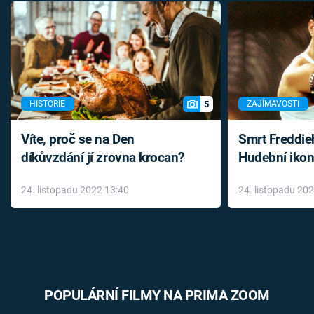
5
HISTORIE
ZAJÍMAVOSTI
Víte, proč se na Den
Smrt Freddie
díkůvzdání jí zrovna krocan?
Hudební ikon
až do konce 
24. listopadu 2022 13:40
24. listopadu 20
léky
POPULÁRNÍ FILMY NA PRIMA ZOOM