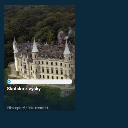
PŘEHRÁT
Skotsko z výšky
Přírodopisný / Dokumentární