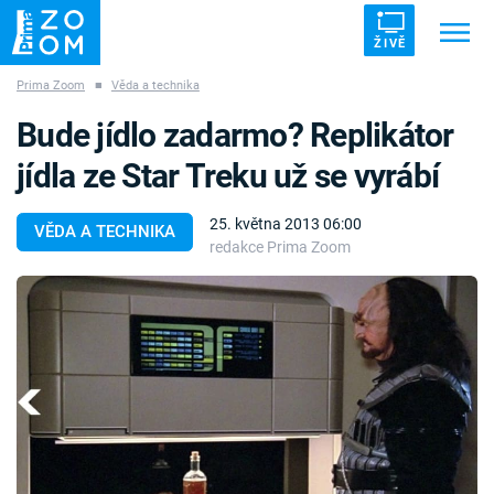
ŽIVĚ
Prima Zoom
■
Věda a technika
Trendy:
ZRÁDCI
UFO
DRUHÁ SVĚTOVÁ VÁLKA
Bude jídlo zadarmo? Replikátor
ZÁHADY
VETŘELCI DÁVNOVĚKU
jídla ze Star Treku už se vyrábí
25. května 2013 06:00
VĚDA A TECHNIKA
redakce Prima Zoom
Témata
Témata
Pořady
TV Program