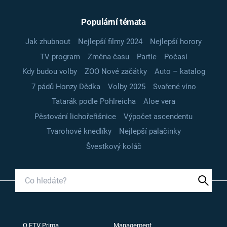
Populární témata
Jak zhubnout
Nejlepší filmy 2024
Nejlepší horory
TV program
Změna času
Partie
Počasí
Kdy budou volby
ZOO Nové začátky
Auto – katalog
7 pádů Honzy Dědka
Volby 2025
Svařené víno
Tatarák podle Pohlreicha
Aloe vera
Pěstování lichořeřišnice
Výpočet ascendentu
Tvarohové knedlíky
Nejlepší palačinky
Švestkový koláč
O FTV Prima
Management