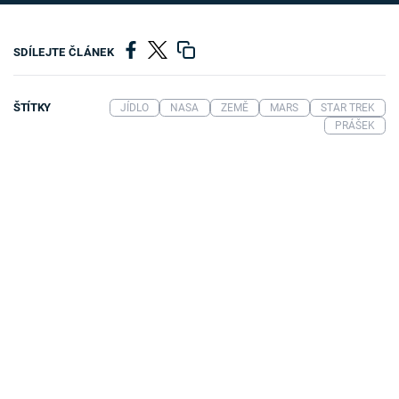
SDÍLEJTE ČLÁNEK
ŠTÍTKY
JÍDLO
NASA
ZEMĚ
MARS
STAR TREK
PRÁŠEK