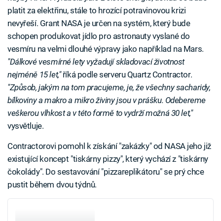
platit za elektřinu, stále to hrozící potravinovou krizi
nevyřeší. Grant NASA je určen na systém, který bude
schopen produkovat jídlo pro astronauty vyslané do
vesmíru na velmi dlouhé výpravy jako například na Mars.
"Dálkové vesmírné lety vyžadují skladovací životnost
nejméně 15 let,"
říká podle serveru Quartz Contractor.
"Způsob, jakým na tom pracujeme, je, že všechny sacharidy,
bílkoviny a makro a mikro živiny jsou v prášku. Odebereme
veškerou vlhkost a v této formě to vydrží možná 30 let,"
vysvětluje.
Contractorovi pomohl k získání "zakázky" od NASA jeho již
existující koncept "tiskárny pizzy", který vychází z "tiskárny
čokolády". Do sestavování "pizzareplikátoru" se prý chce
pustit během dvou týdnů.