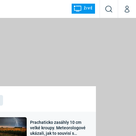
ŽIVĚ
Vyhledávání
Můj p
Prima+
ÁLKA
CNN Prima NEWS
Prima FRESH
Prima LIVING
LMY A
Prima Ženy
Prima LAJK
Prachaticko zasáhly 10 cm
osti
velké kroupy. Meteorologové
Sledujte nás
ukázali, jak to souvisí s