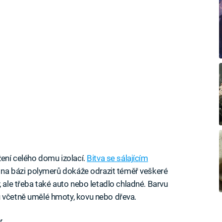
žení celého domu izolací.
Bitva se sálajícím
va na bázi polymerů dokáže odrazit téměř veškeré
, ale třeba také auto nebo letadlo chladné. Barvu
ů včetně umělé hmoty, kovu nebo dřeva.