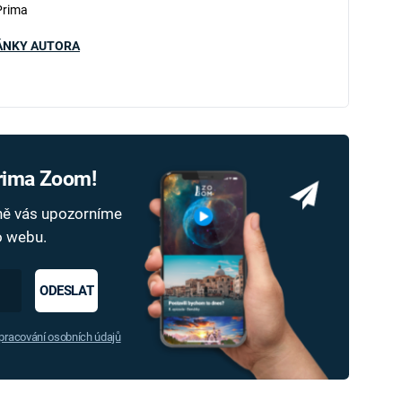
Prima
ÁNKY AUTORA
Prima Zoom!
dně vás upozorníme
ho webu.
ODESLAT
racování osobních údajů