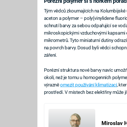
Porézní polymer si s horkem porad
Tým vědců zkoumajících na Kolumbijské u
aceton a polymer – poly(vinylidene fluor
schnutí barvy za sebou odpařující se vod
mikroskopickými vzduchovými kapsami o 
mikrometrů. Tyto miniaturní dutiny odraz
na povrch barvy. Dosud byli vědci schopni
záření.
Porézní struktura nové barvy navíc umožň
okolí, než je tomu u homogenních polyme
výrazně
omezit používání klimatizací
, kte
prostředí. V místech bez elektřiny může 
Miroslav 