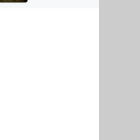
US
tornádem
RSUS
ZE A