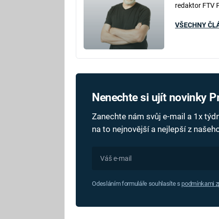
redaktor FTV 
VŠECHNY ČL
Nenechte si ujít novinky 
Zanechte nám svůj e-mail a 1x tý
na to nejnovější a nejlepší z naše
Odesláním formuláře souhlasíte s
podmínkami zp