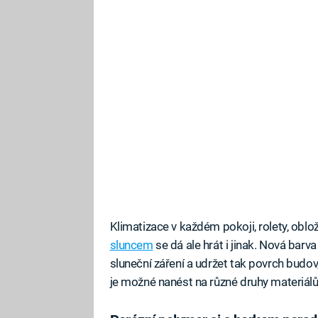
Klimatizace v každém pokoji, rolety, oblo
sluncem
se dá ale hrát i jinak. Nová bar
sluneční záření a udržet tak povrch budov
je možné nanést na různé druhy materiál