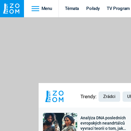
Menu
Témata
Pořady
TV Program
Cestování
Historie
HRADY A ZÁMKY
VIKINGOVÉ
HEDVÁBNÁ STEZKA
EPIDEMIE A
PANDEMIE
PŘÍRODA
STAROVĚKÝ EGYPT
Trendy:
Zrádci
U
Analýza DNA posledních
Druhá
Výročí
evropských neandrtálců
vyvrací teorii o tom, jak
světová válka