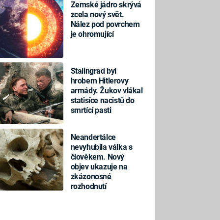
Zemské jádro skrývá
zcela nový svět.
Nález pod povrchem
je ohromující
Stalingrad byl
hrobem Hitlerovy
armády. Žukov vlákal
statisíce nacistů do
smrtící pasti
Neandertálce
nevyhubila válka s
člověkem. Nový
objev ukazuje na
zkázonosné
rozhodnutí