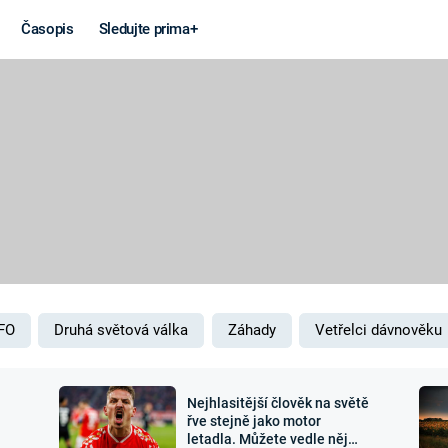
Časopis
Sledujte prima+
Věda a
Války
technika
STUDENÁ V
KORONAVIRUS
VÁLKA VE
VIETNAMU
VESMÍR
VÁLEČNÉ FI
MARS
SERIÁLY
FO
Druhá světová válka
Záhady
Vetřelci dávnověku
Nejhlasitější člověk na světě
Záhady a
Zajímav
řve stejně jako motor
letadla. Můžete vedle něj
konspirace