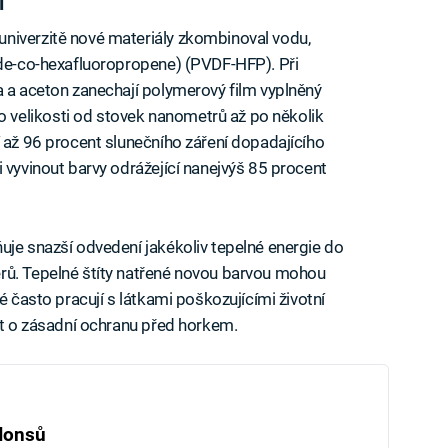
í
niverzitě nové materiály zkombinoval vodu,
ide-co-hexafluoropropene) (PVDF-HFP). Při
a a aceton zanechají polymerový film vyplněný
velikosti od stovek nanometrů až po několik
í až 96 procent slunečního záření dopadajícího
 vyvinout barvy odrážející nanejvýš 85 procent
uje snazší odvedení jakékoliv tepelné energie do
rů. Tepelné štíty natřené novou barvou mohou
ré často pracují s látkami poškozujícími životní
jít o zásadní ochranu před horkem.
Honsů