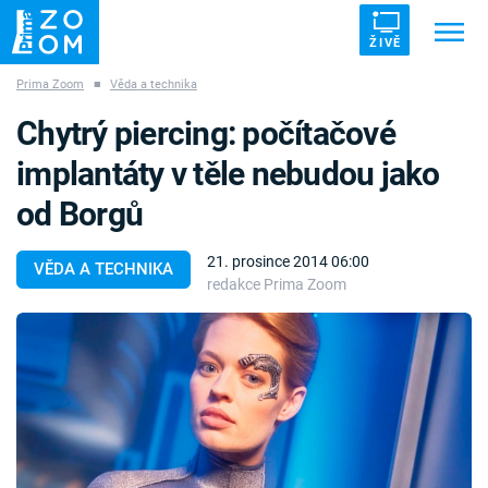
ŽIVĚ
Prima Zoom
■
Věda a technika
Trendy:
ZRÁDCI
UFO
DRUHÁ SVĚTOVÁ VÁLKA
Chytrý piercing: počítačové
ZÁHADY
VETŘELCI DÁVNOVĚKU
implantáty v těle nebudou jako
od Borgů
21. prosince 2014 06:00
VĚDA A TECHNIKA
redakce Prima Zoom
Témata
Témata
Pořady
TV Program