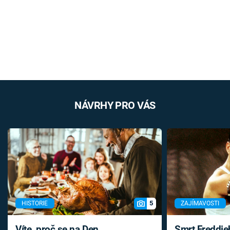
NÁVRHY PRO VÁS
5
HISTORIE
ZAJÍMAVOSTI
Víte, proč se na Den
Smrt Freddie