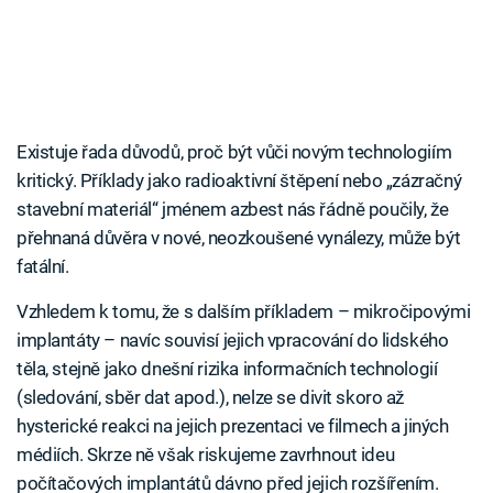
Existuje řada důvodů, proč být vůči novým technologiím
kritický. Příklady jako radioaktivní štěpení nebo „zázračný
stavební materiál“ jménem azbest nás řádně poučily, že
přehnaná důvěra v nové, neozkoušené vynálezy, může být
fatální.
Vzhledem k tomu, že s dalším příkladem – mikročipovými
implantáty – navíc souvisí jejich vpracování do lidského
těla, stejně jako dnešní rizika informačních technologií
(sledování, sběr dat apod.), nelze se divit skoro až
hysterické reakci na jejich prezentaci ve filmech a jiných
médiích. Skrze ně však riskujeme zavrhnout ideu
počítačových implantátů dávno před jejich rozšířením.