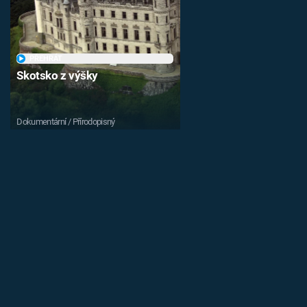
PŘEHRÁT
Skotsko z výšky
Dokumentární / Přírodopisný