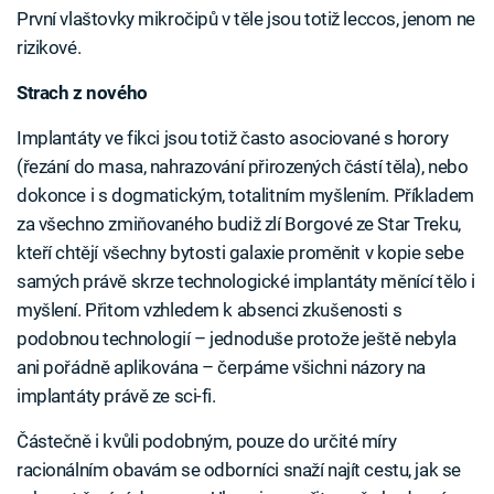
První vlaštovky mikročipů v těle jsou totiž leccos, jenom ne
rizikové.
Strach z nového
Implantáty ve fikci jsou totiž často asociované s horory
(řezání do masa, nahrazování přirozených částí těla), nebo
dokonce i s dogmatickým, totalitním myšlením. Příkladem
za všechno zmiňovaného budiž zlí Borgové ze Star Treku,
kteří chtějí všechny bytosti galaxie proměnit v kopie sebe
samých právě skrze technologické implantáty měnící tělo i
myšlení. Přitom vzhledem k absenci zkušenosti s
podobnou technologií – jednoduše protože ještě nebyla
ani pořádně aplikována – čerpáme všichni názory na
implantáty právě ze sci-fi.
Částečně i kvůli podobným, pouze do určité míry
racionálním obavám se odborníci snaží najít cestu, jak se