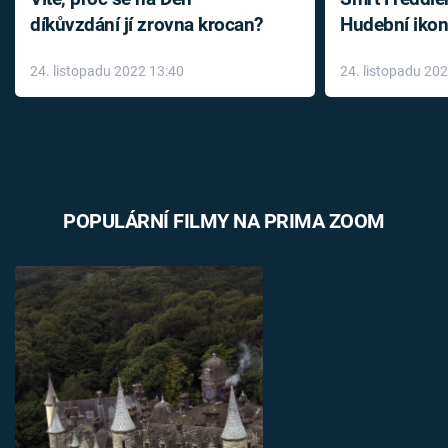
díkůvzdání jí zrovna krocan?
Hudební ikon
až do konce 
24. listopadu 2022 13:40
24. listopadu 20
léky
POPULÁRNÍ FILMY NA PRIMA ZOOM