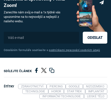
Zoom!
Zanechte nám svůj e-mail a 1x týdně vás
upozorníme na to nejnovější a nejlepší z
našeho webu.
ODESLAT
Odesláním formuláře souhlasíte s
podmínkami zpracování osobních údajů
SDÍLEJTE ČLÁNEK
ŠTÍTKY
ZDRAVOTNICTVÍ
PIERCING
GOOGLE
NIZOZEMSKO
TECHNOLOGIE
HOROR
STAR TREK
IMPLANTÁT
INFORMAČNÍ TECHNOLOGIE
LIDSKÉ TĚLO