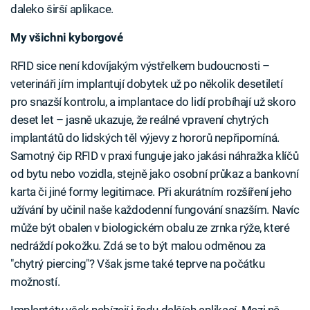
daleko širší aplikace.
My všichni kyborgové
RFID sice není kdovíjakým výstřelkem budoucnosti –
veterináři jím implantují dobytek už po několik desetiletí
pro snazší kontrolu, a implantace do lidí probíhají už skoro
deset let – jasně ukazuje, že reálné vpravení chytrých
implantátů do lidských těl výjevy z hororů nepřipomíná.
Samotný čip RFID v praxi funguje jako jakási náhražka klíčů
od bytu nebo vozidla, stejně jako osobní průkaz a bankovní
karta či jiné formy legitimace. Při akurátním rozšíření jeho
užívání by učinil naše každodenní fungování snazším. Navíc
může být obalen v biologickém obalu ze zrnka rýže, které
nedráždí pokožku. Zdá se to být malou odměnou za
"chytrý piercing"? Však jsme také teprve na počátku
možností.