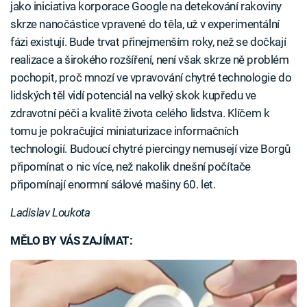
jako iniciativa korporace Google na detekování rakoviny
skrze nanočástice vpravené do těla, už v experimentální
fázi existují. Bude trvat přinejmenším roky, než se dočkají
realizace a širokého rozšíření, není však skrze ně problém
pochopit, proč mnozí ve vpravování chytré technologie do
lidských těl vidí potenciál na velký skok kupředu ve
zdravotní péči a kvalitě života celého lidstva. Klíčem k
tomu je pokračující miniaturizace informačních
technologií. Budoucí chytré piercingy nemusejí vize Borgů
připomínat o nic více, než nakolik dnešní počítače
připomínají enormní sálové mašiny 60. let.
Ladislav Loukota
MĚLO BY VÁS ZAJÍMAT: