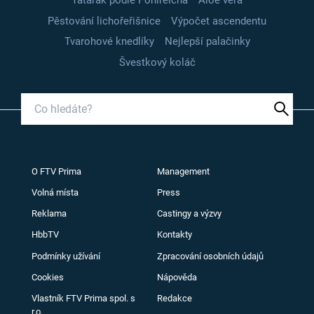
Tatarák podle Pohlreicha
Aloe vera
Pěstování lichořeřišnice
Výpočet ascendentu
Tvarohové knedlíky
Nejlepší palačinky
Švestkový koláč
O FTV Prima
Management
Volná místa
Press
Reklama
Castingy a výzvy
HbbTV
Kontakty
Podmínky užívání
Zpracování osobních údajů
Cookies
Nápověda
Vlastník FTV Prima spol. s
Redakce
r.o.