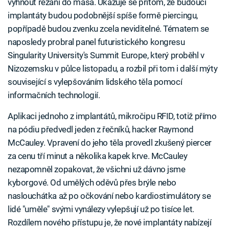
vyhnout řezání do masa. Ukazuje se přitom, že budoucí
implantáty budou podobnější spíše formě piercingu,
popřípadě budou zvenku zcela neviditelné. Tématem se
naposledy probral panel futuristického kongresu
Singularity University's Summit Europe, který proběhl v
Nizozemsku v půlce listopadu, a rozbil při tom i další mýty
související s vylepšováním lidského těla pomocí
informačních technologií.
Aplikaci jednoho z implantátů, mikročipu RFID, totiž přímo
na pódiu předvedl jeden z řečníků, hacker Raymond
McCauley. Vpravení do jeho těla provedl zkušený piercer
za cenu tří minut a několika kapek krve. McCauley
nezapomněl zopakovat, že všichni už dávno jsme
kyborgové. Od umělých oděvů přes brýle nebo
naslouchátka až po očkování nebo kardiostimulátory se
lidé "uměle" svými vynálezy vylepšují už po tisíce let.
Rozdílem nového přístupu je, že nové implantáty nabízejí