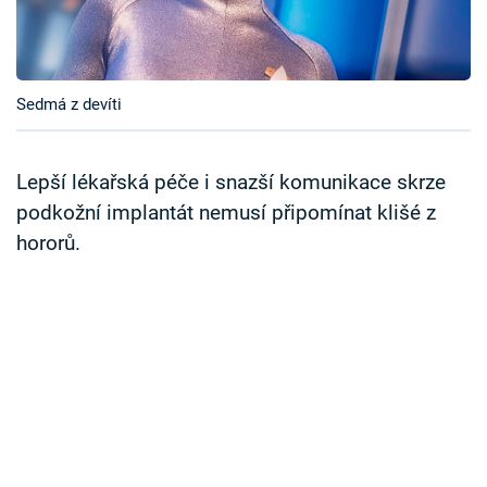
Časopis
Sledujte prima+
Sedmá z devíti
Přihlášení
Lepší lékařská péče i snazší komunikace skrze
podkožní implantát nemusí připomínat klišé z
Sledujte nás
hororů.