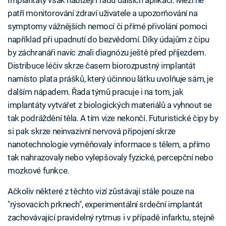
Implantáty však nabízejí i řadu dalších aplikací. Mezi ně
patří monitorování zdraví uživatele a upozorňování na
symptomy vážnějších nemocí či přímé přivolání pomoci
například při upadnutí do bezvědomí. Díky údajům z čipu
by záchranáři navíc znali diagnózu ještě před příjezdem.
Distribuce léčiv skrze časem biorozpustný implantát
namísto plata prášků, který účinnou látku uvolňuje sám, je
dalším nápadem. Řada týmů pracuje i na tom, jak
implantáty vytvářet z biologických materiálů a vyhnout se
tak podráždění těla. A tím vize nekončí. Futuristické čipy by
si pak skrze neinvazivní nervová připojení skrze
nanotechnologie vyměňovaly informace s tělem, a přímo
tak nahrazovaly nebo vylepšovaly fyzické, percepční nebo
mozkové funkce.
Ačkoliv některé z těchto vizí zůstávají stále pouze na
"rýsovacích prknech", experimentální srdeční implantát
zachovávající pravidelný rytmus i v případě infarktu, stejně