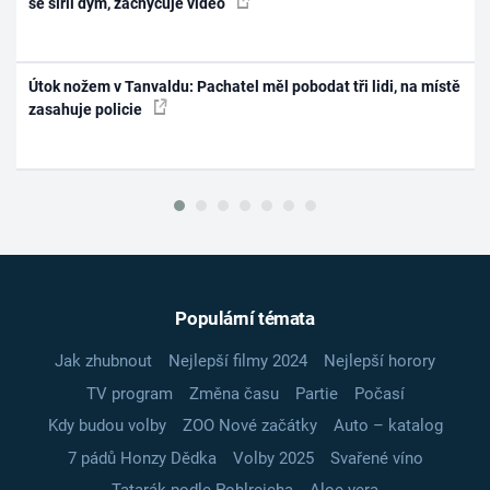
se šířil dým, zachycuje video
Útok nožem v Tanvaldu: Pachatel měl pobodat tři lidi, na místě
zasahuje policie
Populární témata
Jak zhubnout
Nejlepší filmy 2024
Nejlepší horory
TV program
Změna času
Partie
Počasí
Kdy budou volby
ZOO Nové začátky
Auto – katalog
7 pádů Honzy Dědka
Volby 2025
Svařené víno