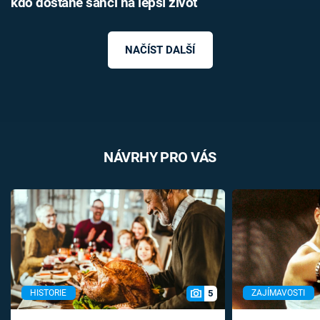
kdo dostane šanci na lepší život
NAČÍST DALŠÍ
NÁVRHY PRO VÁS
5
HISTORIE
ZAJÍMAVOSTI