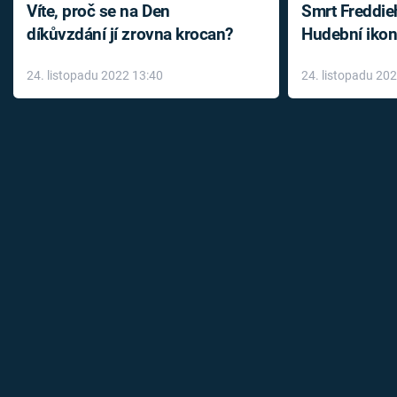
Víte, proč se na Den
Smrt Freddie
díkůvzdání jí zrovna krocan?
Hudební ikon
až do konce 
24. listopadu 2022 13:40
24. listopadu 20
léky