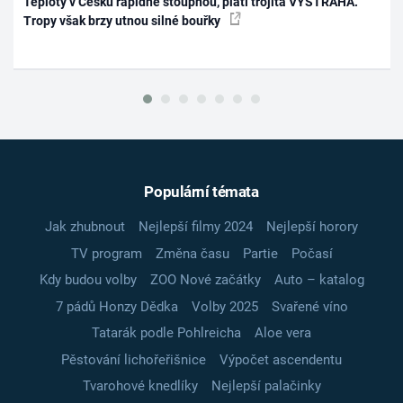
Teploty v Česku rapidně stoupnou, platí trojitá VÝSTRAHA.
Tropy však brzy utnou silné bouřky
Populární témata
Jak zhubnout
Nejlepší filmy 2024
Nejlepší horory
TV program
Změna času
Partie
Počasí
Kdy budou volby
ZOO Nové začátky
Auto – katalog
7 pádů Honzy Dědka
Volby 2025
Svařené víno
Tatarák podle Pohlreicha
Aloe vera
Pěstování lichořeřišnice
Výpočet ascendentu
Tvarohové knedlíky
Nejlepší palačinky