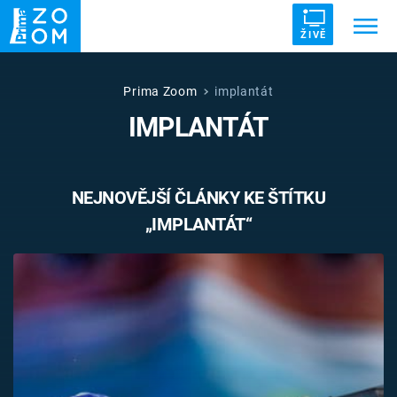
ŽIVĚ
Trendy:
ZRÁDCI
UFO
DRUHÁ SVĚTOVÁ VÁLKA
Prima Zoom
implantát
IMPLANTÁT
ZÁHADY
VETŘELCI DÁVNOVĚKU
NEJNOVĚJŠÍ ČLÁNKY KE ŠTÍTKU
„IMPLANTÁT“
Témata
Témata
Pořady
TV Program