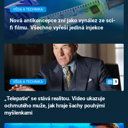
Časopis
VĚDA A TECHNIKA
Sledujte prima+
Nová antikoncepce zní jako vynález ze sci-
fi filmu. Všechno vyřeší jediná injekce
Přihlášení
Sledujte nás
5
VĚDA A TECHNIKA
„Telepatie“ se stává realitou. Video ukazuje
ochrnutého muže, jak hraje šachy pouhými
myšlenkami