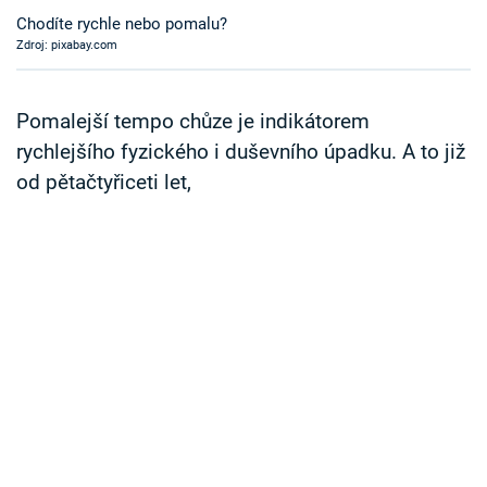
Časopis
Chodíte rychle nebo pomalu?
Zdroj: pixabay.com
Sledujte prima+
Pomalejší tempo chůze je indikátorem
Přihlášení
rychlejšího fyzického i duševního úpadku. A to již
od pětačtyřiceti let,
Sledujte nás