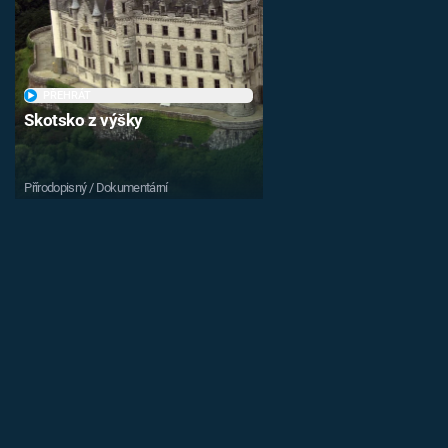
PŘEHRÁT
Skotsko z výšky
Přírodopisný / Dokumentární