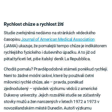
Rychlost chůze a rychlost žití
Studie zveřejněná nedávno na stránkách vědeckého
časopisu
Journal of American Medical Association
(JAMA) ukazuje, že pomalejší tempo chůze je indikátorem
rychlejšího fyzického i duševního úpadku. A to již od
pětačtyřiceti let, píše italský deník La Repubblica.
Chodíš pomalu? Pravděpodobně stárneš poněkud rychleji.
Není to žádné módní úsloví, které by používali četní
milovníci rychlé chůze, ale – pravda, poněkud
zjednodušený – výsledek výzkumu vědců z americké
Dukeovy univerzity. Jejich rozsáhlé studie se zúčastnily
stovky mužů a žen narozených v letech 1972 a 1973 v
novozélandském městě Dunedin. Autoři výzkumu