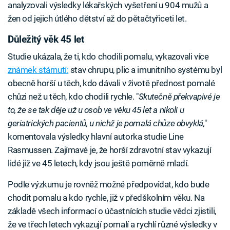
analyzovali výsledky lékařských vyšetření u 904 mužů a
žen od jejich útlého dětství až do pětačtyřiceti let.
Důležitý věk 45 let
Studie ukázala, že ti, kdo chodili pomalu, vykazovali více
známek stárnutí:
stav chrupu, plic a imunitního systému byl
obecně horší u těch, kdo dávali v životě přednost pomalé
chůzi než u těch, kdo chodili rychle. "
Skutečně překvapivé je
to, že se tak děje už u osob ve věku 45 let a nikoli u
geriatrických pacientů, u nichž je pomalá chůze obvyklá,
"
komentovala výsledky hlavní autorka studie Line
Rasmussen. Zajímavé je, že horší zdravotní stav vykazují
lidé již ve 45 letech, kdy jsou ještě poměrně mladí.
Podle výzkumu je rovněž možné předpovídat, kdo bude
chodit pomalu a kdo rychle, již v předškolním věku. Na
základě všech informací o účastnících studie vědci zjistili,
že ve třech letech vykazují pomalí a rychlí různé výsledky v