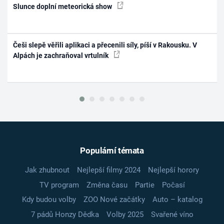
Slunce doplní meteorická show
Češi slepě věřili aplikaci a přecenili síly, píší v Rakousku. V
Alpách je zachraňoval vrtulník
Populární témata
Jak zhubnout
Nejlepší filmy 2024
Nejlepší horory
TV program
Změna času
Partie
Počasí
Kdy budou volby
ZOO Nové začátky
Auto – katalog
7 pádů Honzy Dědka
Volby 2025
Svařené víno