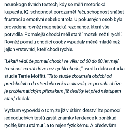
neurokognitivních testech, kdy se měří motorická
kapacita, IQ, schopnost porozumět řeči, schopnost snášet
frustraci a emotivní sebekontrola. U pokusných osob byla
provedena rovněž magnetická rezonance, která vše
potvrdila. Pomalejší chodci měli starší mozek než ti rychlí.
Rovněž pomalu chodící osoby vypadaly méně mladě než
jejich vrstevníci, kteří chodí rychle.
"
Lékaři vědí, že pomalí chodci ve věku od 60 do 80 let mají
tendenci zemřít dříve než rychlí chodci,
" uvedla další autorka
studie Terrie Moffitt. "
Tato studie zkoumala období od
předškolního do středního věku a ukázala, že pomalá chůze
je problematickým příznakem již desítky let před nástupem
stáří
," dodala.
Výzkum vypovídá o tom, že již v útlém dětství lze pomocí
jednoduchých testů zjistit známky tendence k poněkud
rychlejšímu stárnutí, a to nejen fyzickému. A především