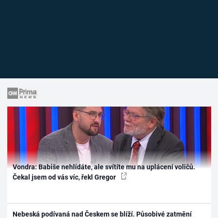
Vondra: Babiše nehlídáte, ale svítíte mu na uplácení voličů.
Čekal jsem od vás víc, řekl Gregor
Nebeská podívaná nad Českem se blíží. Působivé zatmění