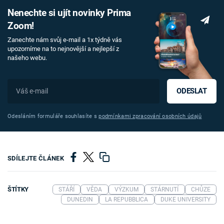
Nenechte si ujít novinky Prima
Zoom!
Zanechte nám svůj e-mail a 1x týdně vás
upozorníme na to nejnovější a nejlepší z
našeho webu.
ODESLAT
Odesláním formuláře souhlasíte s
podmínkami zpracování osobních údajů
SDÍLEJTE ČLÁNEK
ŠTÍTKY
STÁŘÍ
VĚDA
VÝZKUM
STÁRNUTÍ
CHŮZE
DUNEDIN
LA REPUBBLICA
DUKE UNIVERSITY