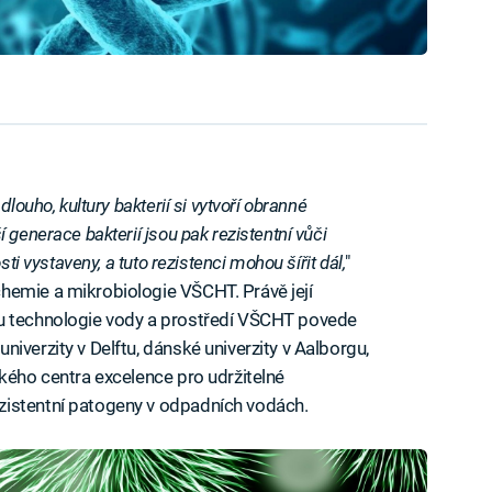
louho, kultury bakterií si vytvoří obranné
 generace bakterií jsou pak rezistentní vůči
sti vystaveny, a tuto rezistenci mohou šířit dál,
"
hemie a mikrobiologie VŠCHT. Právě její
vu technologie vody a prostředí VŠCHT povede
iverzity v Delftu, dánské univerzity v Aalborgu,
ského centra excelence pro udržitelné
zistentní patogeny v odpadních vodách.