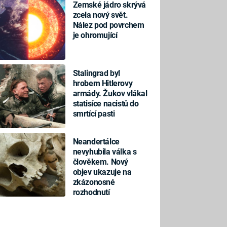
Zemské jádro skrývá
zcela nový svět.
Nález pod povrchem
je ohromující
Stalingrad byl
hrobem Hitlerovy
armády. Žukov vlákal
statisíce nacistů do
smrtící pasti
Neandertálce
nevyhubila válka s
člověkem. Nový
objev ukazuje na
zkázonosné
rozhodnutí