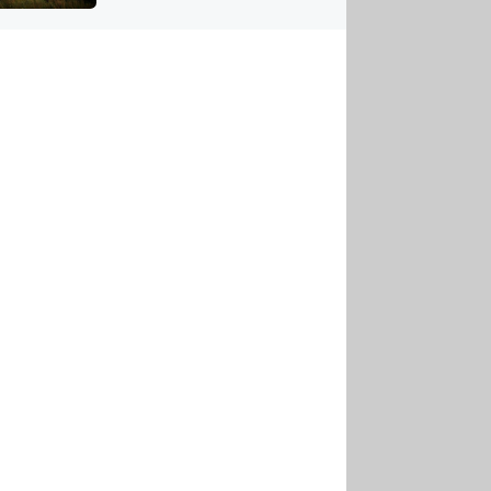
US
tornádem
RSUS
ZE A