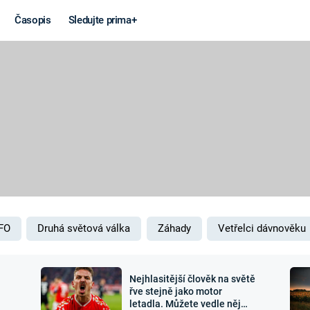
Časopis
Sledujte prima+
Věda a
Války
technika
STUDENÁ V
KORONAVIRUS
VÁLKA VE
VIETNAMU
VESMÍR
VÁLEČNÉ FI
MARS
SERIÁLY
FO
Druhá světová válka
Záhady
Vetřelci dávnověku
Nejhlasitější člověk na světě
Záhady a
Zajímav
řve stejně jako motor
letadla. Můžete vedle něj
konspirace