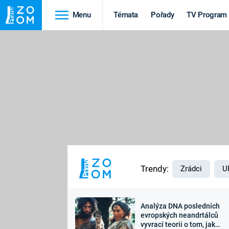
Menu
Témata
Pořady
TV Program
Cestování
Historie
HRADY A ZÁMKY
VIKINGOVÉ
HEDVÁBNÁ STEZKA
EPIDEMIE A
PANDEMIE
PŘÍRODA
STAROVĚKÝ EGYPT
Trendy:
Zrádci
U
Analýza DNA posledních
Druhá
Výročí
evropských neandrtálců
vyvrací teorii o tom, jak
světová válka