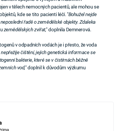
 nejen v tělech nemocných pacientů, ale mohou se
bjektů, kde se tito pacienti léčí. "
Bohužel nejde
 neposlední řadě o zemědělské objekty. Zdaleka
ovu zemědělských zvířat,
" doplnila Demnerová.
togenů v odpadních vodách je i přesto, že voda
nepřežije čištění, jejich genetická informace se
togenní bakterie, které se v čistírnách běžně
zemních vod,
" doplnil k důvodům výzkumu
a
Prima