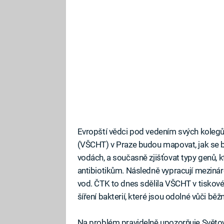
Evropští vědci pod vedením svých koleg
(VŠCHT) v Praze budou mapovat, jak se ba
vodách, a současně zjišťovat typy genů, kt
antibiotikům. Následně vypracují meziná
vod. ČTK to dnes sdělila VŠCHT v tiskové 
šíření bakterií, které jsou odolné vůči běž
Na problém pravidelně upozorňuje Světov