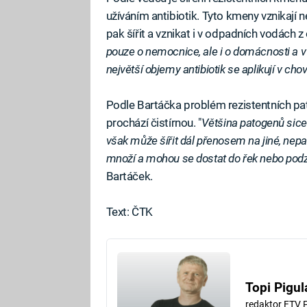
užíváním antibiotik. Tyto kmeny vznikají
pak šířit a vznikat i v odpadních vodách z o
pouze o nemocnice, ale i o domácnosti a v
největší objemy antibiotik se aplikují v ch
Podle Bartáčka problém rezistentních pa
prochází čistírnou. "
Většina patogenů sice 
však může šířit dál přenosem na jiné, nepa
množí a mohou se dostat do řek nebo pod
Bartáček.
Text: ČTK
Topi Pigul
redaktor FTV 