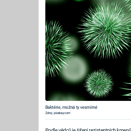
Baktérie, možná ty vesmírné
Zdroj: pixabay.com
Podle vědců je šíření rezistentních kmen