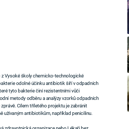
ů z Vysoké školy chemicko-technologické
kterie odolné účinku antibiotik šíří v odpadních
eré tyto bakterie činí rezistentními vůči
rodní metody odběru a analýzy vzorků odpadních
zprávě. Cílem tříletého projektu je zabránit
ně užívaným antibiotikům, například penicilinu.
á zdravotnická organizace nebo Lékaři bez