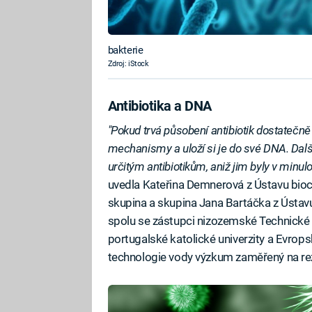
bakterie
Zdroj: iStock
Antibiotika a DNA
"Pokud trvá působení antibiotik dostatečně d
mechanismy a uloží si je do své DNA. Další
určitým antibiotikům, aniž jim byly v minulo
uvedla Kateřina Demnerová z Ústavu bioc
skupina a skupina Jana Bartáčka z Ústa
spolu se zástupci nizozemské Technické un
portugalské katolické univerzity a Evrop
technologie vody výzkum zaměřený na re