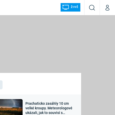
ŽIVĚ
Vyhledávání
Můj p
Prima+
ÁLKA
CNN Prima NEWS
Prima FRESH
Prima LIVING
LMY A
Prima Ženy
Prima LAJK
Prachaticko zasáhly 10 cm
osti
velké kroupy. Meteorologové
Sledujte nás
ukázali, jak to souvisí s