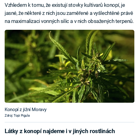
Vzhledem k tomu, že existují stovky kultivarů konopí, je
jasné, že některé z nich jsou zaměřené a vyšlechtěné právě
na maximalizaci vonných silic a v nich obsažených terpenů.
Konopí z jižní Moravy
Zdroj: Topi Pigula
Látky z konopí najdeme i v jiných rostlinách