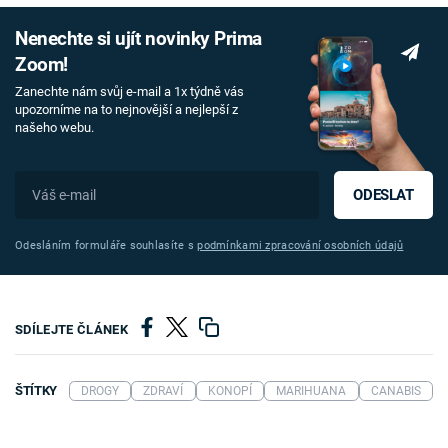
Nenechte si ujít novinky Prima
Zoom!
Zanechte nám svůj e-mail a 1x týdně vás
upozorníme na to nejnovější a nejlepší z
našeho webu.
ODESLAT
Odesláním formuláře souhlasíte s
podmínkami zpracování osobních údajů
SDÍLEJTE ČLÁNEK
ŠTÍTKY
DROGY
ZDRAVÍ
KONOPÍ
MARIHUANA
CANABIS