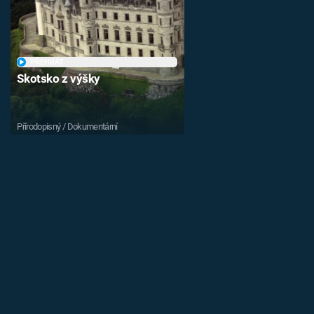
PŘEHRÁT
Skotsko z výšky
Přírodopisný / Dokumentární