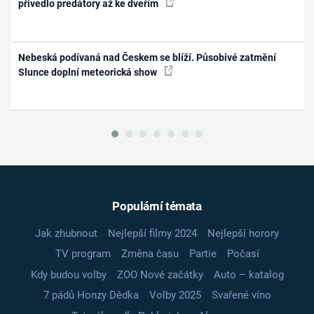
přivedlo predátory až ke dveřím
Nebeská podívaná nad Českem se blíží. Působivé zatmění
Slunce doplní meteorická show
Populární témata
Jak zhubnout
Nejlepší filmy 2024
Nejlepší horory
TV program
Změna času
Partie
Počasí
Kdy budou volby
ZOO Nové začátky
Auto – katalog
7 pádů Honzy Dědka
Volby 2025
Svařené víno