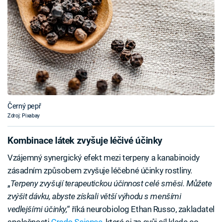
Černý pepř
Zdroj: Pixabay
Kombinace látek zvyšuje léčivé účinky
Vzájemný synergický efekt mezi terpeny a kanabinoidy
zásadním způsobem zvyšuje léčebné účinky rostliny.
„
Terpeny zvyšují terapeutickou účinnost celé směsi. Můžete
zvýšit dávku, abyste získali větší výhodu s menšími
vedlejšími účinky,
“ říká neurobiolog Ethan Russo, zakladatel
společnosti
Credo Science
, která si za svůj cíl klade co