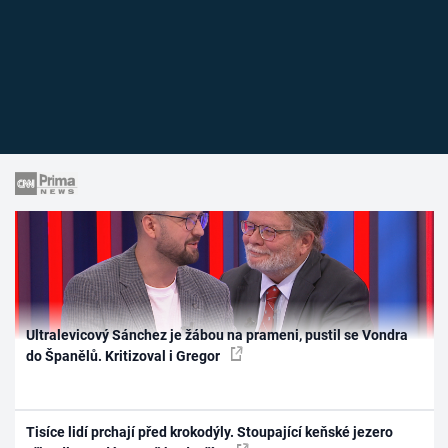
Ultralevicový Sánchez je žábou na prameni, pustil se Vondra
do Španělů. Kritizoval i Gregor
Tisíce lidí prchají před krokodýly. Stoupající keňské jezero