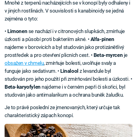
Mnohé z terpenů nacházejících se v konopí byly odhaleny i
v jiných rostlinách. V souvislosti s kanabinoidy se jedná
zejména o tyto:
•
Limonen
se nachází i v citronových slupkách, zmírňuje
úzkosti a působí proti bakteriím akné. •
Alfa-pinen
najdeme v borovicích a byl studován jako protizánětlivý
prostředek a pro otevření plicních cest. •
Beta-myrcen
je
obsažen v chmelu
, zmírňuje bolesti, uvolňuje svaly a
funguje jako sedativum. •
Linalool
z levandule byl
studován pro jeho použití při zmírňování bolesti a úzkosti. •
Beta-karyofylen
najdeme i v černém pepři či skořici, byl
studován jako antimalarikum a ochrana buněk žaludku.
Je to právě poslední ze jmenovaných, který určuje tak
charakteristický zápach konopí.