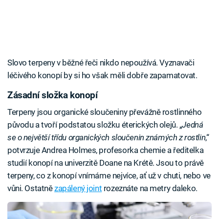
Slovo terpeny v běžné řeči nikdo nepoužívá. Vyznavači
léčivého konopí by si ho však měli dobře zapamatovat.
Zásadní složka konopí
Terpeny jsou organické sloučeniny převážně rostlinného
původu a tvoří podstatou složku éterických olejů. „
Jedná
se o největší třídu organických sloučenin známých z rostlin
,“
potvrzuje Andrea Holmes, profesorka chemie a ředitelka
studií konopí na univerzitě Doane na Krétě. Jsou to právě
terpeny, co z konopí vnímáme nejvíce, ať už v chuti, nebo ve
vůni. Ostatně
zapálený joint
rozeznáte na metry daleko.