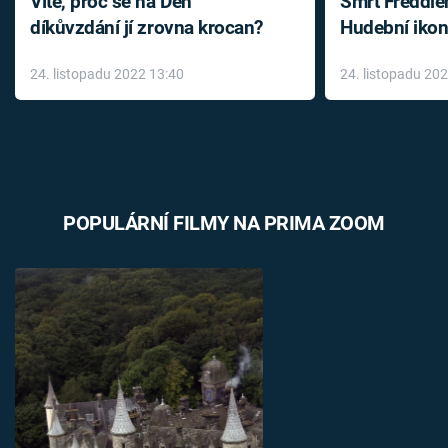
Víte, proč se na Den
Smrt Freddie
díkůvzdání jí zrovna krocan?
Hudební ikon
až do konce 
24. listopadu 2022 13:40
24. listopadu 20
léky
POPULÁRNÍ FILMY NA PRIMA ZOOM