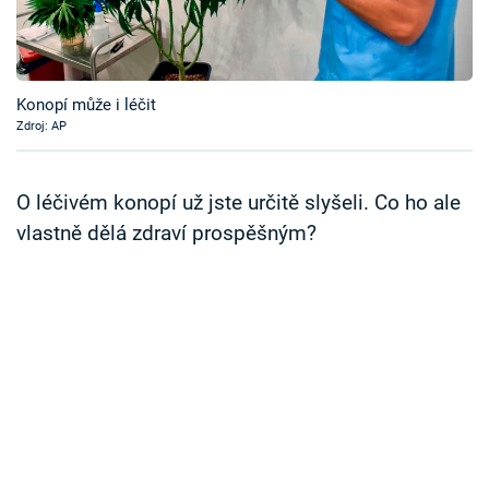
Časopis
Sledujte prima+
Konopí může i léčit
Zdroj: AP
Přihlášení
O léčivém konopí už jste určitě slyšeli. Co ho ale
Sledujte nás
vlastně dělá zdraví prospěšným?