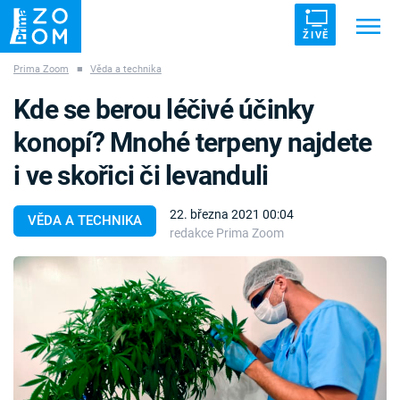
ŽIVĚ
Prima Zoom
■
Věda a technika
Trendy:
ZRÁDCI
UFO
DRUHÁ SVĚTOVÁ VÁLKA
Kde se berou léčivé účinky
ZÁHADY
VETŘELCI DÁVNOVĚKU
konopí? Mnohé terpeny najdete
i ve skořici či levanduli
22. března 2021 00:04
VĚDA A TECHNIKA
redakce Prima Zoom
Témata
Témata
Pořady
TV Program