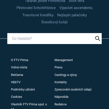
Tatarák podle Pohlreicha
Aloe vera
Pěstování lichořeřišnice
Výpočet ascendentu
Tvarohové knedlíky
Nejlepší palačinky
Švestkový koláč
O FTV Prima
Management
Volná místa
Press
Reklama
Castingy a výzvy
HbbTV
Kontakty
Podmínky užívání
Zpracování osobních údajů
Cookies
Nápověda
Vlastník FTV Prima spol. s
Redakce
r.o.