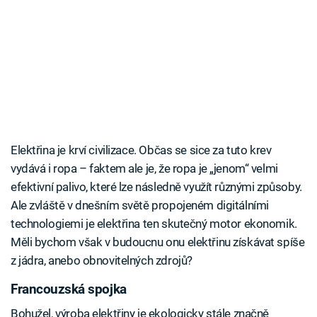
Elektřina je krví civilizace. Občas se sice za tuto krev
vydává i ropa – faktem ale je, že ropa je „jenom“ velmi
efektivní palivo, které lze následně využít různými způsoby.
Ale zvláště v dnešním světě propojeném digitálními
technologiemi je elektřina ten skutečný motor ekonomik.
Měli bychom však v budoucnu onu elektřinu získávat spíše
z jádra, anebo obnovitelných zdrojů?
Francouzská spojka
Bohužel, výroba elektřiny je ekologicky stále značně