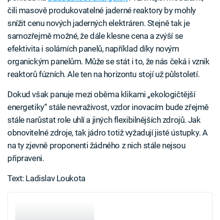
čili masově produkovatelné jaderné reaktory by mohly
snížit cenu nových jaderných elektráren. Stejně tak je
samozřejmě možné, že dále klesne cena a zvýší se
efektivita i solárních panelů, například díky novým
organickým panelům. Může se stát i to, že nás čeká i vznik
reaktorů fúzních. Ale ten na horizontu stojí už půlstoletí.
Dokud však panuje mezi oběma klikami „ekologičtější
energetiky“ stále nevraživost, vzdor inovacím bude zřejmě
stále narůstat role uhlí a jiných flexibilnějších zdrojů. Jak
obnovitelné zdroje, tak jádro totiž vyžadují jisté ústupky. A
na ty zjevně proponenti žádného z nich stále nejsou
připraveni.
Text: Ladislav Loukota