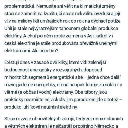
problematická. Nemusíte ani věřit na klimatické změny –
stačí se zaměřit na kvalitu, či spíše nekvalitu ovzduší a její
vliv na miliony lidí umírajících rok co rok na dýchací potíže.
Uhlí je stále nejvýraznějším tahounem globální produkce
elektřiny. A chuť po něm roste zejména v Asii, ačkoliv i
česká elektřina je stále produkována převážně uhelnými
elektrárnami. Ale co s tím?
Existují dnes v zásadě dvě kliky, které vidí zelenější
budoucnost energetiky v rozvoji jiných, doposud
minoritních segmentů energetické sítě – jedna chce další
rozvoj jaderné energetiky, druhá naopak lobuje za solární a
větrné (a občas i vodní) elektrárny. Oba tábory jsou
prakticky nesmiřitelné, ačkoliv jim paradoxně jde o totéž –
produkci uhlíkově neutrální elektřiny.
Stran rozvoje obnovitelných zdrojů, tedy zejména solárních
a větrných elektráren, je nejčastěji propíráno Německo a