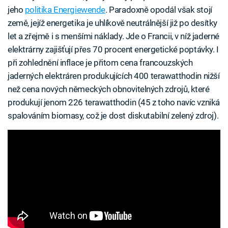
jeho
politika Energiewende
. Paradoxně opodál však stojí
země, jejíž energetika je uhlíkově neutrálnější již po desítky
let a zřejmě i s menšími náklady. Jde o Francii, v níž jaderné
elektrárny zajišťují přes 70 procent energetické poptávky. I
při zohlednění inflace je přitom cena francouzských
jaderných elektráren produkujících 400 terawatthodin nižší
než cena nových německých obnovitelných zdrojů, které
produkují jenom 226 terawatthodin (45 z toho navíc vzniká
spalováním biomasy, což je dost diskutabilní zelený zdroj).