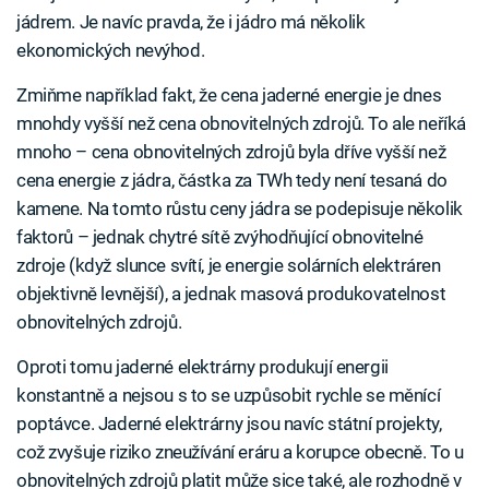
jádrem. Je navíc pravda, že i jádro má několik
ekonomických nevýhod.
Zmiňme například fakt, že cena jaderné energie je dnes
mnohdy vyšší než cena obnovitelných zdrojů. To ale neříká
mnoho – cena obnovitelných zdrojů byla dříve vyšší než
cena energie z jádra, částka za TWh tedy není tesaná do
kamene. Na tomto růstu ceny jádra se podepisuje několik
faktorů – jednak chytré sítě zvýhodňující obnovitelné
zdroje (když slunce svítí, je energie solárních elektráren
objektivně levnější), a jednak masová produkovatelnost
obnovitelných zdrojů.
Oproti tomu jaderné elektrárny produkují energii
konstantně a nejsou s to se uzpůsobit rychle se měnící
poptávce. Jaderné elektrárny jsou navíc státní projekty,
což zvyšuje riziko zneužívání eráru a korupce obecně. To u
obnovitelných zdrojů platit může sice také, ale rozhodně v