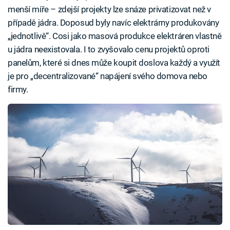
menší míře – zdejší projekty lze snáze privatizovat než v
případě jádra. Doposud byly navíc elektrárny produkovány
„jednotlivě“. Cosi jako masová produkce elektráren vlastně
u jádra neexistovala. I to zvyšovalo cenu projektů oproti
panelům, které si dnes může koupit doslova každý a využít
je pro „decentralizované“ napájení svého domova nebo
firmy.