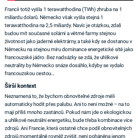
Francii totiž vyšla 1 terawatthodina (TWh) zhruba na 1
miliardu dolarů. Německo však vyšla stejná 1
terawatthodina na 2,5 miliardy. Navíc je otázkou, zdali
budou mít současné solární a větrné farmy stejnou
životnost jako jaderné elektrárny, a také kdy se dostanou v
Německu na stejnou míru dominance energetické sítě jako
francouzské jádro. Bez nadsázky se zdá, že uhlíkové
neutrality by Německo snáze dosáhlo, kdyby se vydalo
francouzskou cestou...
Širší kontext
Neznamená to, že bychom obnovitelné zdroje měli
automaticky hodit přes palubu. Ani to není možné – na to
mají příliš mnoho zastánců. Pokud nám jde o ekologickou
a uhlíkově neutrální energetiku, bude třeba kombinace více
zdrojů. Ani Francie, která ostatně chce podíl obnovitelných
zdrojů momentálně rovněž zvýšit, není poháněna jenom