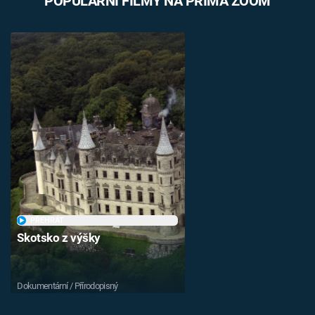
POPULÁRNÍ FILMY NA PRIMA ZOOM
PŘEHRÁT
Skotsko z výšky
Dokumentární / Přírodopisný