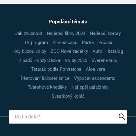
Populární témata
Jak zhubnout
Nejlepší filmy 2024
Nejlepší horory
TV program
Změna času
Partie
Počasí
Kdy budou volby
ZOO Nové začátky
Auto – katalog
7 pádů Honzy Dědka
Volby 2025
Svařené víno
Tatarák podle Pohlreicha
Aloe vera
Pěstování lichořeřišnice
Výpočet ascendentu
Tvarohové knedlíky
Nejlepší palačinky
Švestkový koláč