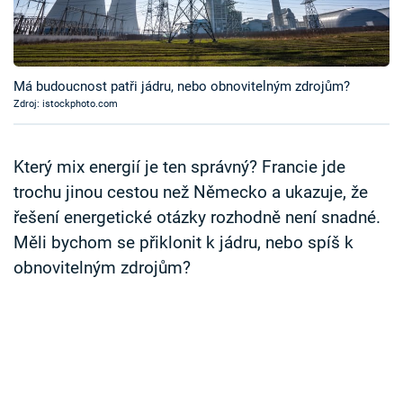
Časopis
Sledujte prima+
Má budoucnost patři jádru, nebo obnovitelným zdrojům?
Zdroj: istockphoto.com
Přihlášení
Který mix energií je ten správný? Francie jde
Sledujte nás
trochu jinou cestou než Německo a ukazuje, že
řešení energetické otázky rozhodně není snadné.
Měli bychom se přiklonit k jádru, nebo spíš k
obnovitelným zdrojům?