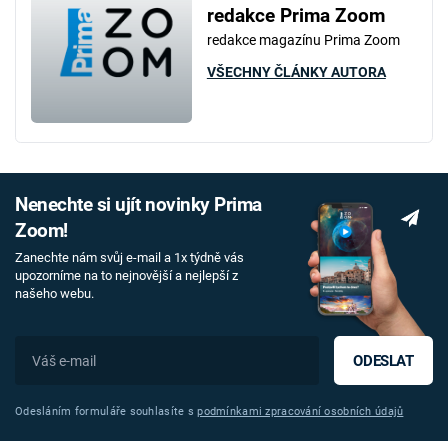
redakce Prima Zoom
redakce magazínu Prima Zoom
VŠECHNY ČLÁNKY AUTORA
Nenechte si ujít novinky Prima
Zoom!
Zanechte nám svůj e-mail a 1x týdně vás
upozorníme na to nejnovější a nejlepší z
našeho webu.
ODESLAT
Odesláním formuláře souhlasíte s
podmínkami zpracování osobních údajů