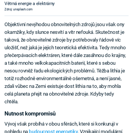
Větrná energie a elektrárny
Zdroj: unsplash.com
Objektivní nevýhodou obnovitelných zdrojů jsou však ony
okamžiky, kdy slunce nesvítí a vítr nefouká. Skutečnost je
taková, že obnovitelné zdroje by potřebovaly řádově víc
uložišť, než jaká je jejich teoretická efektivita. Tedy mnoho
přečerpávacích elektráren, které dále zasáhnou do krajiny,
a také mnoho velkokapacitních baterií, které s sebou
nesou rovněž řadu ekologických problémů. Těžba lithia je
totiž rozhodně environmentálně ošemetná, a není jasné,
zdali vůbec na Zemi existuje dost lithia na to, aby mohla
celá planeta přejít na obnovitelné zdroje. Kdyby tedy
chtěla.
Nutnost kompromisů
Vývoj však probíhá v obou sférách, které si konkurují v
pohledu na
budoucnost energetiky
. Vznikající modulární,