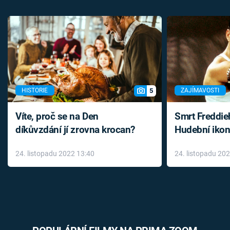
5
HISTORIE
ZAJÍMAVOSTI
Víte, proč se na Den
Smrt Freddie
díkůvzdání jí zrovna krocan?
Hudební ikon
až do konce 
24. listopadu 2022 13:40
24. listopadu 20
léky