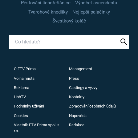
Pěstování lichořeřišnice
Výpočet ascendentu
Tvarohové knedlíky
Nejlepší palačinky
Švestkový koláč
O FTV Prima
Management
Volná místa
Press
Reklama
Castingy a výzvy
HbbTV
Kontakty
Podmínky užívání
Zpracování osobních údajů
Cookies
Nápověda
Vlastník FTV Prima spol. s
Redakce
r.o.