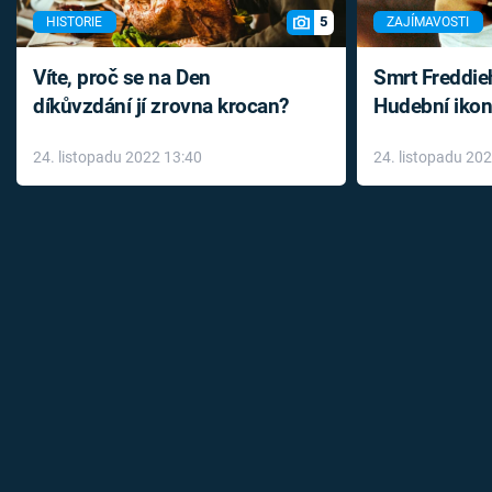
5
HISTORIE
ZAJÍMAVOSTI
Víte, proč se na Den
Smrt Freddie
díkůvzdání jí zrovna krocan?
Hudební ikon
až do konce 
24. listopadu 2022 13:40
24. listopadu 20
léky