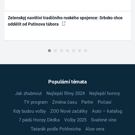
Zelenskyj navštíví tradičního ruského spojence: Srbsko chce
oddělit od Putinova tábora
Populární témata
Jak zhubnout
Nejlepší filmy 2024
Nejlepší horory
TV program
Změna času
Partie
Počasí
Kdy budou volby
ZOO Nové začátky
Auto – katalog
7 pádů Honzy Dědka
Volby 2025
Svařené víno
Tatarák podle Pohlreicha
Aloe vera