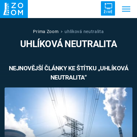
ŽIVĚ
Trendy:
ZRÁDCI
UFO
DRUHÁ SVĚTOVÁ VÁLKA
Prima Zoom
uhlíková neutralita
UHLÍKOVÁ NEUTRALITA
ZÁHADY
VETŘELCI DÁVNOVĚKU
NEJNOVĚJŠÍ ČLÁNKY KE ŠTÍTKU „UHLÍKOVÁ
NEUTRALITA“
Témata
Témata
Pořady
TV Program