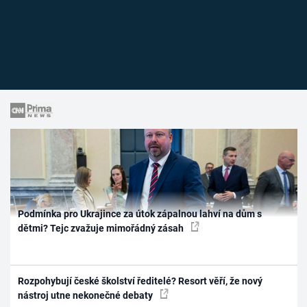
Podmínka pro Ukrajince za útok zápalnou lahví na dům s
dětmi? Tejc zvažuje mimořádný zásah
Rozpohybují české školství ředitelé? Resort věří, že nový
nástroj utne nekonečné debaty