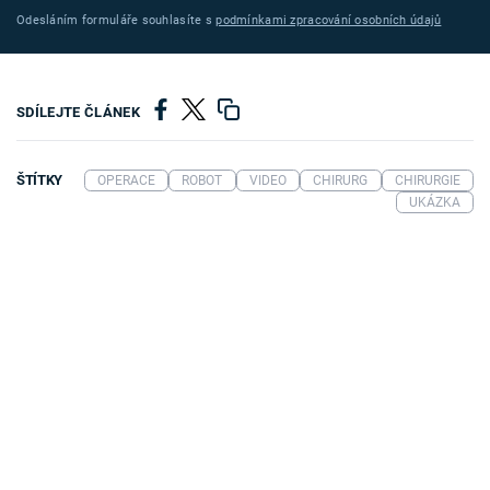
Odesláním formuláře souhlasíte s
podmínkami zpracování osobních údajů
SDÍLEJTE ČLÁNEK
ŠTÍTKY
OPERACE
ROBOT
VIDEO
CHIRURG
CHIRURGIE
UKÁZKA