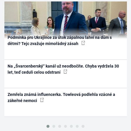
Podmínka pro Ukrajince za útok zápalnou lahví na dům s
dětmi? Tejc zvažuje mimořádný zásah
Na „Švarcenberský“ kanál už neodbočíte. Chyba vydržela 30
let, teď ceduli celou odstraní
Zemřela známá influencerka. Towleová podlehla vzácné a
zákeřné nemoci