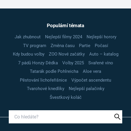
Populární témata
Jak zhubnout
Nejlepší filmy 2024
Nejlepší horory
TV program
Změna času
Partie
Počasí
Kdy budou volby
ZOO Nové začátky
Auto – katalog
7 pádů Honzy Dědka
Volby 2025
Svařené víno
Tatarák podle Pohlreicha
Aloe vera
Pěstování lichořeřišnice
Výpočet ascendentu
Tvarohové knedlíky
Nejlepší palačinky
Švestkový koláč