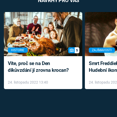
NÁVRHY PRO VÁS
5
HISTORIE
ZAJÍMAVOSTI
Víte, proč se na Den
Smrt Freddie
díkůvzdání jí zrovna krocan?
Hudební ikon
až do konce 
24. listopadu 2022 13:40
24. listopadu 20
léky