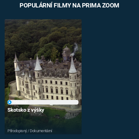
POPULÁRNÍ FILMY NA PRIMA ZOOM
PŘEHRÁT
Skotsko z výšky
Přírodopisný / Dokumentární