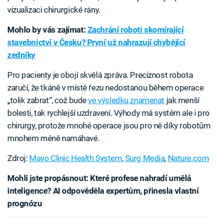
vizualizaci chirurgické rány.
Mohlo by vás zajímat:
Zachrání roboti skomírající
stavebnictví v Česku? První už nahrazují chybějící
zedníky
Pro pacienty je obojí skvělá zpráva. Preciznost robota
zaručí, že tkáně v místě řezu nedostanou během operace
„tolik zabrat“, což bude
ve výsledku znamenat
jak menší
bolesti, tak rychlejší uzdravení. Výhody má systém ale i pro
chirurgy, protože mnohé operace jsou pro ně díky robotům
mnohem méně namáhavé.
Zdroj:
Mayo Clinic Health System
,
Surg Media
,
Nature.com
Mohli jste propásnout: Které profese nahradí umělá
inteligence? AI odpověděla expertům, přinesla vlastní
prognózu