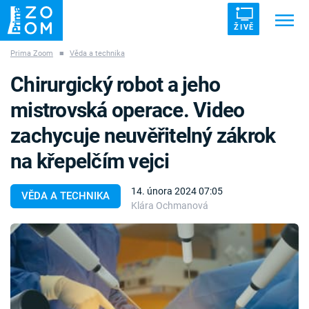
ŽIVĚ
Prima Zoom
■
Věda a technika
Trendy:
ZRÁDCI
UFO
DRUHÁ SVĚTOVÁ VÁLKA
Chirurgický robot a jeho
ZÁHADY
VETŘELCI DÁVNOVĚKU
mistrovská operace. Video
zachycuje neuvěřitelný zákrok
na křepelčím vejci
Témata
14. února 2024 07:05
VĚDA A TECHNIKA
Klára Ochmanová
Témata
Pořady
TV Program